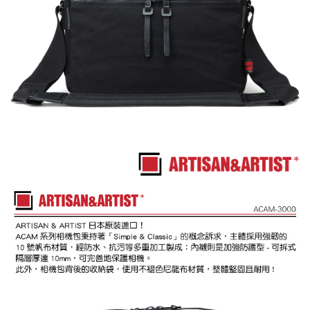
運送方式
２．便利：只要手機號碼，簡訊認證，即可結帳。
３．安心：先確認商品／服務後，再付款。
宅配
每筆NT$75，滿NT$399(含以上)免運費
【「AFTEE先享後付」結帳流程】
１．於結帳方式選擇「AFTEE先享後付」後，將跳轉至「AFTEE先享後付」
付款後門市自取
結帳頁面，進行簡訊認證並確認金額後，即可完成結帳。
２．訂單成立數日內，您將收到繳費通知簡訊。
免運費
３．收到繳費通知簡訊後14天內，點擊此簡訊中的連結，可透過四大超商／
ATM／網路銀行／等多元方式進行付款，方視為交易完成。
※ 請注意：結帳手續完成當下不需立刻繳費，但若您需要取消訂單，請聯絡
購買商品的店家。未經商家同意取消之訂單仍視為有效，需透過AFTEE先享
後付繳納相關費用。
※ 交易是否成功請以「AFTEE先享後付 」之結帳頁面顯示為準，若有關於
是否繳費成功／繳費後需取消欲退款等相關疑問，請聯繫「AFTEE先享後付
客戶支援中心」
https://netprotections.freshdesk.com/support/home
【注意事項】
１．透過由恩沛科技股份有限公司提供之「AFTEE先享後付」服務完成之交
易，需依本服務之必要範圍內提供個人資料，並將交易相關給付款項請求債
權轉讓予恩沛科技股份有限公司。
２．關於個人資料處理事宜，請瀏覽以下網址：
https://aftee.tw/terms/#terms3
３．未成年的使用者請事先徵得法定代理人或監護人之同意方可使用
「AFTEE先享後付」，若未經同意申辦者引起之損失，本公司不負相關責
任。