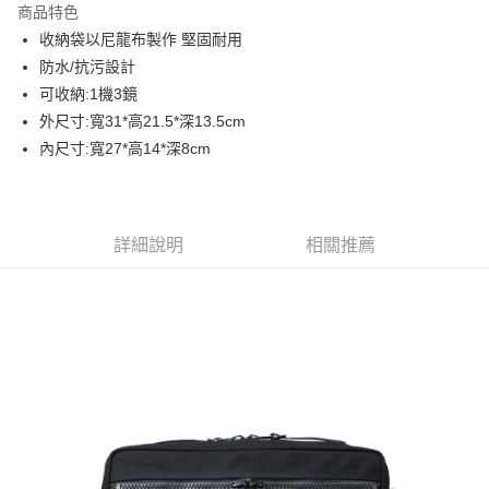
商品特色
6 期 0 利率 每期
NT$966
21家銀行
合作金庫商業銀行
第一商業銀行
收納袋以尼龍布製作 堅固耐用
華南商業銀行
彰化商業銀行
12 期 0 利率 每期
NT$483
21家銀行
合作金庫商業銀行
第一商業銀行
防水/抗污設計
上海商業儲蓄銀行
台北富邦商業銀行
華南商業銀行
彰化商業銀行
合作金庫商業銀行
第一商業銀行
LINE Pay
國泰世華商業銀行
兆豐國際商業銀行
可收納:1機3鏡
上海商業儲蓄銀行
台北富邦商業銀行
華南商業銀行
彰化商業銀行
臺灣中小企業銀行
台中商業銀行
外尺寸:寬31*高21.5*深13.5cm
國泰世華商業銀行
兆豐國際商業銀行
Apple Pay
上海商業儲蓄銀行
台北富邦商業銀行
匯豐（台灣）商業銀行
華泰商業銀行
臺灣中小企業銀行
台中商業銀行
內尺寸:寬27*高14*深8cm
國泰世華商業銀行
兆豐國際商業銀行
聯邦商業銀行
遠東國際商業銀行
匯豐（台灣）商業銀行
華泰商業銀行
街口支付
臺灣中小企業銀行
台中商業銀行
元大商業銀行
永豐商業銀行
聯邦商業銀行
遠東國際商業銀行
匯豐（台灣）商業銀行
華泰商業銀行
玉山商業銀行
星展（台灣）商業銀行
悠遊付
元大商業銀行
永豐商業銀行
聯邦商業銀行
遠東國際商業銀行
台新國際商業銀行
中國信託商業銀行
玉山商業銀行
星展（台灣）商業銀行
詳細說明
相關推薦
元大商業銀行
永豐商業銀行
台灣樂天信用卡公司
Google Pay
台新國際商業銀行
中國信託商業銀行
玉山商業銀行
星展（台灣）商業銀行
台灣樂天信用卡公司
台新國際商業銀行
中國信託商業銀行
全支付
台灣樂天信用卡公司
全盈+PAY
AFTEE先享後付
相關說明
【關於「AFTEE先享後付」】
ATM付款
AFTEE先享後付是「在收到商品之後才付款」的支付方式。 讓您購物簡單
便利好安心！
１．簡單：不需註冊會員、不需綁卡、不需儲值。