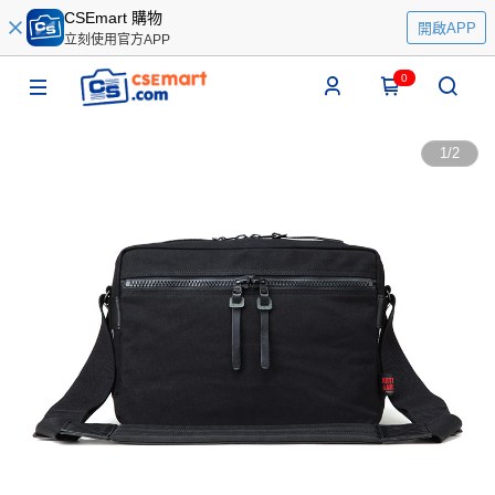
CSEmart 購物
開啟APP
立刻使用官方APP
0
1
/
2