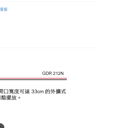
業銀行
星展（台灣）商業銀行
業銀行
永豐商業銀行
材專區｜
相機包/背帶
業銀行
遠東國際商業銀行
際商業銀行
中國信託商業銀行
業銀行
星展（台灣）商業銀行
客服
業銀行
永豐商業銀行
天信用卡公司
y
品牌
ARTISAN & ARTIST 相機包
際商業銀行
中國信託商業銀行
業銀行
星展（台灣）商業銀行
天信用卡公司
際商業銀行
中國信託商業銀行
惠【攝影器材系列】
ARTISAN＆ARTIST相機背帶↘特
天信用卡公司
享後付
FTEE先享後付」】
先享後付是「在收到商品之後才付款」的支付方式。 讓您購物簡單
心！
：不需註冊會員、不需綁卡、不需儲值。
：只要手機號碼，簡訊認證，即可結帳。
：先確認商品／服務後，再付款。
EE先享後付」結帳流程】
5，滿NT$399(含以上)免運費
方式選擇「AFTEE先享後付」後，將跳轉至「AFTEE先享後
頁面，進行簡訊認證並確認金額後，即可完成結帳。
市自取
成立數日內，您將收到繳費通知簡訊。
費通知簡訊後14天內，點擊此簡訊中的連結，可透過四大超商
網路銀行／等多元方式進行付款，方視為交易完成。
：結帳手續完成當下不需立刻繳費，但若您需要取消訂單，請聯