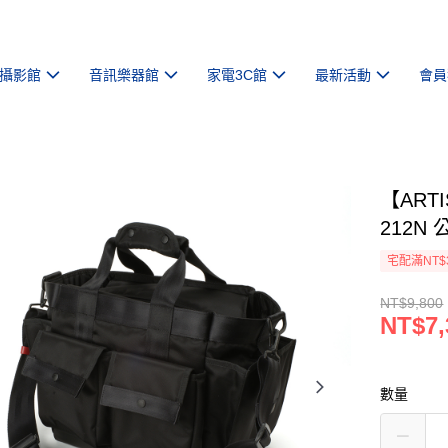
攝影館
音訊樂器館
家電3C館
最新活動
會員
【ART
212N
宅配滿NT$
NT$9,800
NT$7,
數量