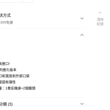
送方式
清除
399免運
紀錄
次付款
期付款
0 利率 每期
NT$2,433
21家銀行
裝進口!
0 利率 每期
NT$1,216
21家銀行
庫商業銀行
第一商業銀行
系列進化版本
業銀行
彰化商業銀行
 0 利率 每期
NT$608
21家銀行
口和寬底和外部口袋
庫商業銀行
第一商業銀行
業儲蓄銀行
台北富邦商業銀行
業銀行
彰化商業銀行
堅固有彈性
庫商業銀行
第一商業銀行
華商業銀行
兆豐國際商業銀行
業儲蓄銀行
台北富邦商業銀行
量：1單反機身+2個鏡頭
業銀行
彰化商業銀行
小企業銀行
台中商業銀行
華商業銀行
兆豐國際商業銀行
業儲蓄銀行
台北富邦商業銀行
台灣）商業銀行
華泰商業銀行
小企業銀行
台中商業銀行
華商業銀行
兆豐國際商業銀行
業銀行
遠東國際商業銀行
台灣）商業銀行
華泰商業銀行
小企業銀行
台中商業銀行
類 (3)
業銀行
永豐商業銀行
業銀行
遠東國際商業銀行
台灣）商業銀行
華泰商業銀行