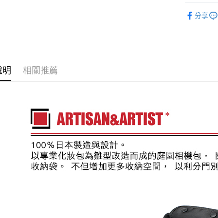
玉山商
悠遊付
元大商
｜攝影器
聯邦商
台新國
玉山商
分享
元大商
台灣樂
Google Pa
攝影器材
台新國
玉山商
台灣樂
台新國
全支付
✨最新優
台灣樂
惠95折
全盈+PAY
說明
相關推薦
AFTEE先
相關說明
【關於「A
ATM付款
AFTEE
便利好安
１．簡單
２．便利
運送方式
３．安心
宅配
【「AFT
每筆NT$7
１．於結帳
付」結帳
付款後門
２．訂單
３．收到繳
免運費
／ATM／
※ 請注意