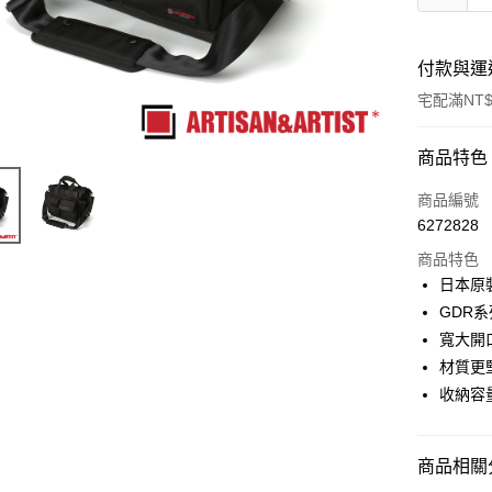
付款與運
宅配滿NT$
付款方式
商品特色
信用卡一
商品編號
6272828
信用卡分
商品特色
3 期 
日本原
6 期 
合作金
GDR
華南商
12 期
寬大開
合作金
上海商
華南商
材質更
合作金
LINE Pay
國泰世
上海商
收納容
華南商
臺灣中
國泰世
Apple Pay
上海商
匯豐（
臺灣中
國泰世
聯邦商
匯豐（
街口支付
臺灣中
商品相關分
元大商
聯邦商
匯豐（