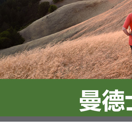
絡購買商品
先享後付
※ 交易是
是否繳費成
付客戶支
【注意事
１．透過由
交易，需
求債權轉
２．關於
https://aft
３．未成
「AFTE
任。
４．使用「
即時審查
結果請求
５．嚴禁
形，恩沛
動。