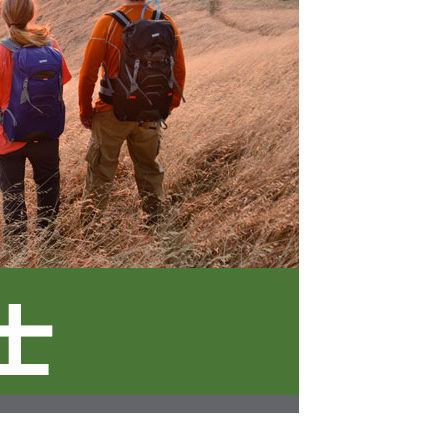
的店家。未經商家同意取消之訂單仍視為有效，需透過AFTEE
繳納相關費用。
否成功請以「AFTEE先享後付 」之結帳頁面顯示為準，若有關於
功／繳費後需取消欲退款等相關疑問，請聯繫「AFTEE先享後
援中心」
https://netprotections.freshdesk.com/support/home
項】
恩沛科技股份有限公司提供之「AFTEE先享後付」服務完成之
依本服務之必要範圍內提供個人資料，並將交易相關給付款項請
讓予恩沛科技股份有限公司。
個人資料處理事宜，請瀏覽以下網址：
ee.tw/terms/#terms3
年的使用者請事先徵得法定代理人或監護人之同意方可使用
E先享後付」，若未經同意申辦者引起之損失，本公司不負相關責
AFTEE先享後付」時，將依據個別帳號之用戶狀況，依本公司
核予不同之上限額度；若仍有額度不足之情形，本公司將視審查
用戶進行身份認證。
一人註冊多個帳號或使用他人資訊註冊。若發現惡意使用之情
科技股份有限公司將有權停止該用戶之使用額度並採取法律行