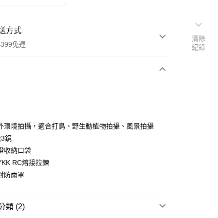
送方式
清除
399免運
紀錄
次付款
期付款
0 利率 每期
NT$1,400
21家銀行
外環境拍攝，適合打鳥、野生動植物拍攝、風景拍攝
0 利率 每期
NT$700
21家銀行
庫商業銀行
第一商業銀行
機3鏡
業銀行
彰化商業銀行
 0 利率 每期
NT$350
21家銀行
燈收納口袋
庫商業銀行
第一商業銀行
業儲蓄銀行
台北富邦商業銀行
業銀行
彰化商業銀行
KK RC熔接拉鍊
庫商業銀行
第一商業銀行
華商業銀行
兆豐國際商業銀行
業儲蓄銀行
台北富邦商業銀行
封防雨罩
業銀行
彰化商業銀行
小企業銀行
台中商業銀行
華商業銀行
兆豐國際商業銀行
業儲蓄銀行
台北富邦商業銀行
台灣）商業銀行
華泰商業銀行
小企業銀行
台中商業銀行
華商業銀行
兆豐國際商業銀行
業銀行
遠東國際商業銀行
台灣）商業銀行
華泰商業銀行
小企業銀行
台中商業銀行
類 (2)
業銀行
永豐商業銀行
業銀行
遠東國際商業銀行
台灣）商業銀行
華泰商業銀行