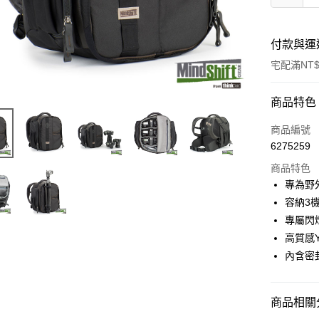
付款與運
宅配滿NT$
付款方式
商品特色
信用卡一
商品編號
6275259
信用卡分
商品特色
3 期 
專為野
6 期 
合作金
容納3
華南商
12 期
專屬閃
合作金
上海商
華南商
高質感Y
合作金
LINE Pay
國泰世
上海商
內含密
華南商
臺灣中
國泰世
Apple Pay
上海商
匯豐（
臺灣中
國泰世
聯邦商
匯豐（
街口支付
臺灣中
商品相關分
元大商
聯邦商
匯豐（