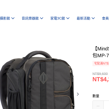
攝影館
音訊樂器館
家電3C館
最新活動
會員
【Min
包MP-7
宅配滿NT$
NT$9,600
NT$4,
數量