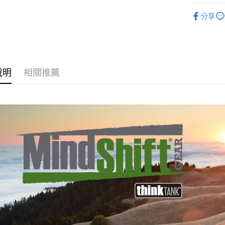
玉山商
悠遊付
元大商
攝影器材
聯邦商
台新國
玉山商
分享
元大商
台灣樂
Google Pa
｜攝影器
台新國
玉山商
台灣樂
台新國
全支付
台灣樂
全盈+PAY
說明
相關推薦
AFTEE先
相關說明
【關於「A
ATM付款
AFTEE
便利好安
１．簡單
２．便利
運送方式
３．安心
宅配
【「AFT
每筆NT$7
１．於結帳
付」結帳
付款後門
２．訂單
３．收到繳
免運費
／ATM／
※ 請注意