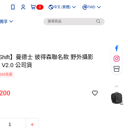
0
中文 (繁體)
TWD
獨享
dShift】曼德士 彼得森聯名款 野外攝影
 V2.0 公司貨
399免運
200