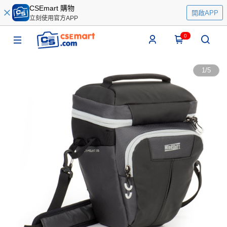
CSEmart 購物
開啟APP
立刻使用官方APP
0
1
/
5