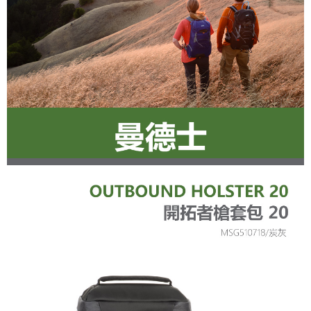
運送方式
２．便利：只要手機號碼，簡訊認證，即可結帳。
３．安心：先確認商品／服務後，再付款。
宅配
每筆NT$75，滿NT$399(含以上)免運費
【「AFTEE先享後付」結帳流程】
１．於結帳方式選擇「AFTEE先享後付」後，將跳轉至「AFTEE先享後付」
付款後門市自取
結帳頁面，進行簡訊認證並確認金額後，即可完成結帳。
２．訂單成立數日內，您將收到繳費通知簡訊。
免運費
３．收到繳費通知簡訊後14天內，點擊此簡訊中的連結，可透過四大超商／
ATM／網路銀行／等多元方式進行付款，方視為交易完成。
※ 請注意：結帳手續完成當下不需立刻繳費，但若您需要取消訂單，請聯絡
購買商品的店家。未經商家同意取消之訂單仍視為有效，需透過AFTEE先享
後付繳納相關費用。
※ 交易是否成功請以「AFTEE先享後付 」之結帳頁面顯示為準，若有關於
是否繳費成功／繳費後需取消欲退款等相關疑問，請聯繫「AFTEE先享後付
客戶支援中心」
https://netprotections.freshdesk.com/support/home
【注意事項】
１．透過由恩沛科技股份有限公司提供之「AFTEE先享後付」服務完成之交
易，需依本服務之必要範圍內提供個人資料，並將交易相關給付款項請求債
權轉讓予恩沛科技股份有限公司。
２．關於個人資料處理事宜，請瀏覽以下網址：
https://aftee.tw/terms/#terms3
３．未成年的使用者請事先徵得法定代理人或監護人之同意方可使用
「AFTEE先享後付」，若未經同意申辦者引起之損失，本公司不負相關責
任。