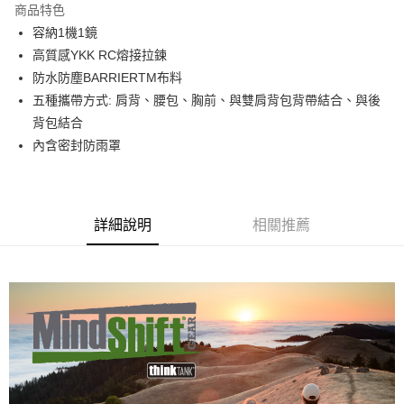
商品特色
6 期 0 利率 每期
NT$466
21家銀行
合作金庫商業銀行
第一商業銀行
容納1機1鏡
華南商業銀行
彰化商業銀行
12 期 0 利率 每期
NT$233
21家銀行
合作金庫商業銀行
第一商業銀行
高質感YKK RC熔接拉鍊
上海商業儲蓄銀行
台北富邦商業銀行
華南商業銀行
彰化商業銀行
合作金庫商業銀行
第一商業銀行
LINE Pay
國泰世華商業銀行
兆豐國際商業銀行
防水防塵BARRIERTM布料
上海商業儲蓄銀行
台北富邦商業銀行
華南商業銀行
彰化商業銀行
臺灣中小企業銀行
台中商業銀行
五種攜帶方式: 肩背、腰包、胸前、與雙肩背包背帶結合、與後
國泰世華商業銀行
兆豐國際商業銀行
Apple Pay
上海商業儲蓄銀行
台北富邦商業銀行
匯豐（台灣）商業銀行
華泰商業銀行
臺灣中小企業銀行
台中商業銀行
背包結合
國泰世華商業銀行
兆豐國際商業銀行
聯邦商業銀行
遠東國際商業銀行
匯豐（台灣）商業銀行
華泰商業銀行
街口支付
內含密封防雨罩
臺灣中小企業銀行
台中商業銀行
元大商業銀行
永豐商業銀行
聯邦商業銀行
遠東國際商業銀行
匯豐（台灣）商業銀行
華泰商業銀行
玉山商業銀行
星展（台灣）商業銀行
悠遊付
元大商業銀行
永豐商業銀行
聯邦商業銀行
遠東國際商業銀行
台新國際商業銀行
中國信託商業銀行
玉山商業銀行
星展（台灣）商業銀行
元大商業銀行
永豐商業銀行
台灣樂天信用卡公司
Google Pay
台新國際商業銀行
中國信託商業銀行
玉山商業銀行
星展（台灣）商業銀行
詳細說明
相關推薦
台灣樂天信用卡公司
台新國際商業銀行
中國信託商業銀行
全支付
台灣樂天信用卡公司
全盈+PAY
AFTEE先享後付
相關說明
【關於「AFTEE先享後付」】
ATM付款
AFTEE先享後付是「在收到商品之後才付款」的支付方式。 讓您購物簡單
便利好安心！
１．簡單：不需註冊會員、不需綁卡、不需儲值。