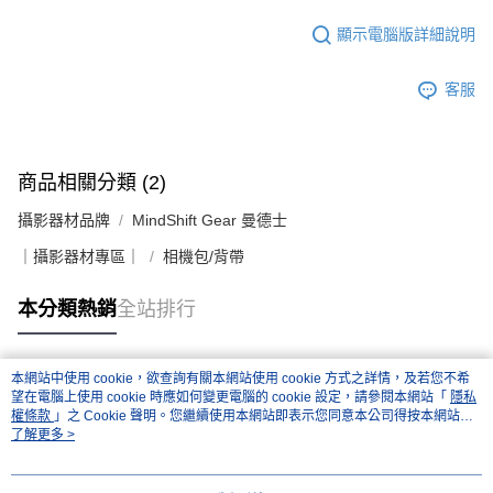
顯示電腦版詳細說明
客服
商品相關分類 (2)
攝影器材品牌
MindShift Gear 曼德士
｜攝影器材專區｜
相機包/背帶
本分類熱銷
全站排行
本網站中使用 cookie，欲查詢有關本網站使用 cookie 方式之詳情，及若您不希
熱門標籤
望在電腦上使用 cookie 時應如何變更電腦的 cookie 設定，請參閱本網站「
隱私
權條款
」之 Cookie 聲明。您繼續使用本網站即表示您同意本公司得按本網站使
用條款之 Cookie 聲明使用 cookie。
了解更多 >