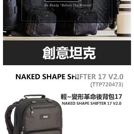
運送方式
２．便利：只要手機號碼，簡訊認證，即可結帳。
３．安心：先確認商品／服務後，再付款。
宅配
每筆NT$75，滿NT$399(含以上)免運費
【「AFTEE先享後付」結帳流程】
１．於結帳方式選擇「AFTEE先享後付」後，將跳轉至「AFTEE先享後付」
付款後門市自取
結帳頁面，進行簡訊認證並確認金額後，即可完成結帳。
２．訂單成立數日內，您將收到繳費通知簡訊。
免運費
３．收到繳費通知簡訊後14天內，點擊此簡訊中的連結，可透過四大超商／
ATM／網路銀行／等多元方式進行付款，方視為交易完成。
※ 請注意：結帳手續完成當下不需立刻繳費，但若您需要取消訂單，請聯絡
購買商品的店家。未經商家同意取消之訂單仍視為有效，需透過AFTEE先享
後付繳納相關費用。
※ 交易是否成功請以「AFTEE先享後付 」之結帳頁面顯示為準，若有關於
是否繳費成功／繳費後需取消欲退款等相關疑問，請聯繫「AFTEE先享後付
客戶支援中心」
https://netprotections.freshdesk.com/support/home
【注意事項】
１．透過由恩沛科技股份有限公司提供之「AFTEE先享後付」服務完成之交
易，需依本服務之必要範圍內提供個人資料，並將交易相關給付款項請求債
權轉讓予恩沛科技股份有限公司。
２．關於個人資料處理事宜，請瀏覽以下網址：
https://aftee.tw/terms/#terms3
３．未成年的使用者請事先徵得法定代理人或監護人之同意方可使用
「AFTEE先享後付」，若未經同意申辦者引起之損失，本公司不負相關責
任。