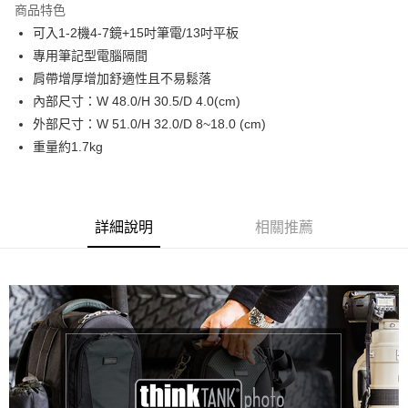
商品特色
6 期 0 利率 每期
NT$666
21家銀行
合作金庫商業銀行
第一商業銀行
可入1-2機4-7鏡+15吋筆電/13吋平板
華南商業銀行
彰化商業銀行
12 期 0 利率 每期
NT$333
21家銀行
合作金庫商業銀行
第一商業銀行
專用筆記型電腦隔間
上海商業儲蓄銀行
台北富邦商業銀行
華南商業銀行
彰化商業銀行
合作金庫商業銀行
第一商業銀行
LINE Pay
國泰世華商業銀行
兆豐國際商業銀行
肩帶增厚增加舒適性且不易鬆落
上海商業儲蓄銀行
台北富邦商業銀行
華南商業銀行
彰化商業銀行
臺灣中小企業銀行
台中商業銀行
內部尺寸：W 48.0/H 30.5/D 4.0(cm)
國泰世華商業銀行
兆豐國際商業銀行
Apple Pay
上海商業儲蓄銀行
台北富邦商業銀行
匯豐（台灣）商業銀行
華泰商業銀行
臺灣中小企業銀行
台中商業銀行
外部尺寸：W 51.0/H 32.0/D 8~18.0 (cm)
國泰世華商業銀行
兆豐國際商業銀行
聯邦商業銀行
遠東國際商業銀行
匯豐（台灣）商業銀行
華泰商業銀行
街口支付
重量約1.7kg
臺灣中小企業銀行
台中商業銀行
元大商業銀行
永豐商業銀行
聯邦商業銀行
遠東國際商業銀行
匯豐（台灣）商業銀行
華泰商業銀行
玉山商業銀行
星展（台灣）商業銀行
悠遊付
元大商業銀行
永豐商業銀行
聯邦商業銀行
遠東國際商業銀行
台新國際商業銀行
中國信託商業銀行
玉山商業銀行
星展（台灣）商業銀行
元大商業銀行
永豐商業銀行
台灣樂天信用卡公司
Google Pay
台新國際商業銀行
中國信託商業銀行
玉山商業銀行
星展（台灣）商業銀行
詳細說明
相關推薦
台灣樂天信用卡公司
台新國際商業銀行
中國信託商業銀行
全支付
台灣樂天信用卡公司
全盈+PAY
AFTEE先享後付
相關說明
【關於「AFTEE先享後付」】
ATM付款
AFTEE先享後付是「在收到商品之後才付款」的支付方式。 讓您購物簡單
便利好安心！
１．簡單：不需註冊會員、不需綁卡、不需儲值。