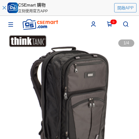
CSEmart 購物
開啟APP
立刻使用官方APP
0
1
/
4