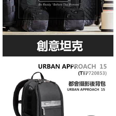
運送方式
２．便利：只要手機號碼，簡訊認證，即可結帳。
３．安心：先確認商品／服務後，再付款。
宅配
每筆NT$75，滿NT$399(含以上)免運費
【「AFTEE先享後付」結帳流程】
１．於結帳方式選擇「AFTEE先享後付」後，將跳轉至「AFTEE先享後付」
付款後門市自取
結帳頁面，進行簡訊認證並確認金額後，即可完成結帳。
２．訂單成立數日內，您將收到繳費通知簡訊。
免運費
３．收到繳費通知簡訊後14天內，點擊此簡訊中的連結，可透過四大超商／
ATM／網路銀行／等多元方式進行付款，方視為交易完成。
※ 請注意：結帳手續完成當下不需立刻繳費，但若您需要取消訂單，請聯絡
購買商品的店家。未經商家同意取消之訂單仍視為有效，需透過AFTEE先享
後付繳納相關費用。
※ 交易是否成功請以「AFTEE先享後付 」之結帳頁面顯示為準，若有關於
是否繳費成功／繳費後需取消欲退款等相關疑問，請聯繫「AFTEE先享後付
客戶支援中心」
https://netprotections.freshdesk.com/support/home
【注意事項】
１．透過由恩沛科技股份有限公司提供之「AFTEE先享後付」服務完成之交
易，需依本服務之必要範圍內提供個人資料，並將交易相關給付款項請求債
權轉讓予恩沛科技股份有限公司。
２．關於個人資料處理事宜，請瀏覽以下網址：
https://aftee.tw/terms/#terms3
３．未成年的使用者請事先徵得法定代理人或監護人之同意方可使用
「AFTEE先享後付」，若未經同意申辦者引起之損失，本公司不負相關責
任。