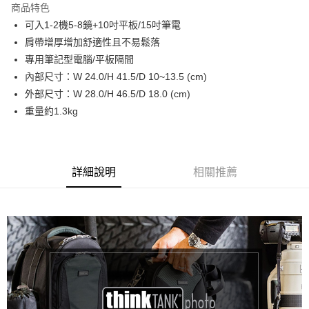
商品特色
6 期 0 利率 每期
NT$800
21家銀行
合作金庫商業銀行
第一商業銀行
可入1-2機5-8鏡+10吋平板/15吋筆電
華南商業銀行
彰化商業銀行
12 期 0 利率 每期
NT$400
21家銀行
合作金庫商業銀行
第一商業銀行
肩帶增厚增加舒適性且不易鬆落
上海商業儲蓄銀行
台北富邦商業銀行
華南商業銀行
彰化商業銀行
合作金庫商業銀行
第一商業銀行
LINE Pay
國泰世華商業銀行
兆豐國際商業銀行
專用筆記型電腦/平板隔間
上海商業儲蓄銀行
台北富邦商業銀行
華南商業銀行
彰化商業銀行
臺灣中小企業銀行
台中商業銀行
內部尺寸：W 24.0/H 41.5/D 10~13.5 (cm)
國泰世華商業銀行
兆豐國際商業銀行
Apple Pay
上海商業儲蓄銀行
台北富邦商業銀行
匯豐（台灣）商業銀行
華泰商業銀行
臺灣中小企業銀行
台中商業銀行
外部尺寸：W 28.0/H 46.5/D 18.0 (cm)
國泰世華商業銀行
兆豐國際商業銀行
聯邦商業銀行
遠東國際商業銀行
匯豐（台灣）商業銀行
華泰商業銀行
街口支付
重量約1.3kg
臺灣中小企業銀行
台中商業銀行
元大商業銀行
永豐商業銀行
聯邦商業銀行
遠東國際商業銀行
匯豐（台灣）商業銀行
華泰商業銀行
玉山商業銀行
星展（台灣）商業銀行
悠遊付
元大商業銀行
永豐商業銀行
聯邦商業銀行
遠東國際商業銀行
台新國際商業銀行
中國信託商業銀行
玉山商業銀行
星展（台灣）商業銀行
元大商業銀行
永豐商業銀行
台灣樂天信用卡公司
Google Pay
台新國際商業銀行
中國信託商業銀行
玉山商業銀行
星展（台灣）商業銀行
詳細說明
相關推薦
台灣樂天信用卡公司
台新國際商業銀行
中國信託商業銀行
全支付
台灣樂天信用卡公司
全盈+PAY
AFTEE先享後付
相關說明
【關於「AFTEE先享後付」】
ATM付款
AFTEE先享後付是「在收到商品之後才付款」的支付方式。 讓您購物簡單
便利好安心！
１．簡單：不需註冊會員、不需綁卡、不需儲值。