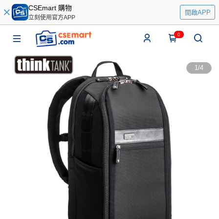
CSEmart 購物
開啟APP
立刻使用官方APP
0
1
/
4