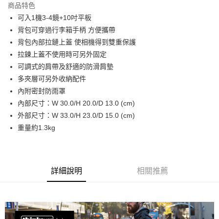
商品特色
6 期 0 利率 每期
NT$700
21家銀行
合作金庫商業銀行
第一商業銀行
可入1機3-4鏡+10吋平板
華南商業銀行
彰化商業銀行
12 期 0 利率 每期
NT$350
21家銀行
合作金庫商業銀行
第一商業銀行
背包可穿過行李箱手柄 方便攜帶
上海商業儲蓄銀行
台北富邦商業銀行
華南商業銀行
彰化商業銀行
合作金庫商業銀行
第一商業銀行
LINE Pay
國泰世華商業銀行
兆豐國際商業銀行
背包內部拉鏈上蓋 使相機得到雙重保護
上海商業儲蓄銀行
台北富邦商業銀行
華南商業銀行
彰化商業銀行
臺灣中小企業銀行
台中商業銀行
拉鍊上蓋不使用時可另外固定
國泰世華商業銀行
兆豐國際商業銀行
Apple Pay
上海商業儲蓄銀行
台北富邦商業銀行
匯豐（台灣）商業銀行
華泰商業銀行
臺灣中小企業銀行
台中商業銀行
可調式的肩帶及舒適的防滑肩墊
國泰世華商業銀行
兆豐國際商業銀行
聯邦商業銀行
遠東國際商業銀行
匯豐（台灣）商業銀行
華泰商業銀行
街口支付
多夾層可另外收納配件
臺灣中小企業銀行
台中商業銀行
元大商業銀行
永豐商業銀行
聯邦商業銀行
遠東國際商業銀行
匯豐（台灣）商業銀行
華泰商業銀行
內附密封防雨罩
玉山商業銀行
星展（台灣）商業銀行
悠遊付
元大商業銀行
永豐商業銀行
聯邦商業銀行
遠東國際商業銀行
內部尺寸：W 30.0/H 20.0/D 13.0 (cm)
台新國際商業銀行
中國信託商業銀行
玉山商業銀行
星展（台灣）商業銀行
元大商業銀行
永豐商業銀行
台灣樂天信用卡公司
Google Pay
外部尺寸：W 33.0/H 23.0/D 15.0 (cm)
台新國際商業銀行
中國信託商業銀行
玉山商業銀行
星展（台灣）商業銀行
重量約1.3kg
台灣樂天信用卡公司
台新國際商業銀行
中國信託商業銀行
全支付
台灣樂天信用卡公司
全盈+PAY
AFTEE先享後付
詳細說明
相關推薦
相關說明
【關於「AFTEE先享後付」】
ATM付款
AFTEE先享後付是「在收到商品之後才付款」的支付方式。 讓您購物簡單
便利好安心！
１．簡單：不需註冊會員、不需綁卡、不需儲值。