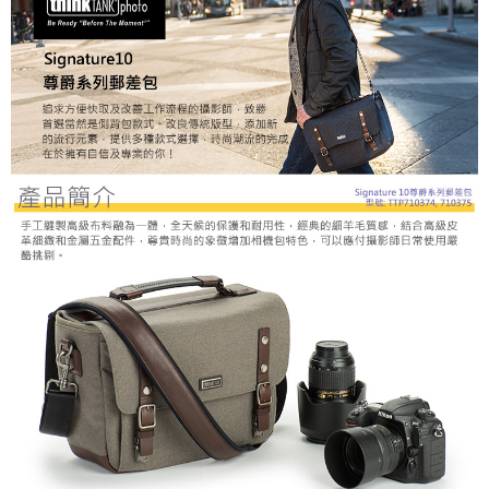
運送方式
２．便利：只要手機號碼，簡訊認證，即可結帳。
３．安心：先確認商品／服務後，再付款。
宅配
每筆NT$75，滿NT$399(含以上)免運費
【「AFTEE先享後付」結帳流程】
１．於結帳方式選擇「AFTEE先享後付」後，將跳轉至「AFTEE先享後付」
付款後門市自取
結帳頁面，進行簡訊認證並確認金額後，即可完成結帳。
２．訂單成立數日內，您將收到繳費通知簡訊。
免運費
３．收到繳費通知簡訊後14天內，點擊此簡訊中的連結，可透過四大超商／
ATM／網路銀行／等多元方式進行付款，方視為交易完成。
※ 請注意：結帳手續完成當下不需立刻繳費，但若您需要取消訂單，請聯絡
購買商品的店家。未經商家同意取消之訂單仍視為有效，需透過AFTEE先享
後付繳納相關費用。
※ 交易是否成功請以「AFTEE先享後付 」之結帳頁面顯示為準，若有關於
是否繳費成功／繳費後需取消欲退款等相關疑問，請聯繫「AFTEE先享後付
客戶支援中心」
https://netprotections.freshdesk.com/support/home
【注意事項】
１．透過由恩沛科技股份有限公司提供之「AFTEE先享後付」服務完成之交
易，需依本服務之必要範圍內提供個人資料，並將交易相關給付款項請求債
權轉讓予恩沛科技股份有限公司。
２．關於個人資料處理事宜，請瀏覽以下網址：
https://aftee.tw/terms/#terms3
３．未成年的使用者請事先徵得法定代理人或監護人之同意方可使用
「AFTEE先享後付」，若未經同意申辦者引起之損失，本公司不負相關責
任。