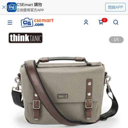
CSEmart 購物
開啟APP
立刻使用官方APP
0
1
/
5