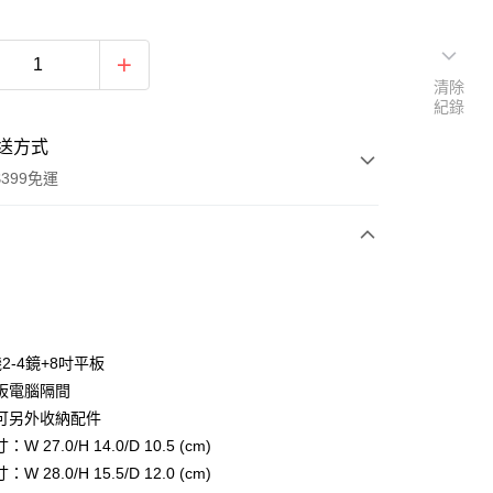
清除
紀錄
送方式
399免運
次付款
期付款
0 利率 每期
NT$333
21家銀行
2-4鏡+8吋平板
0 利率 每期
NT$166
21家銀行
庫商業銀行
第一商業銀行
板電腦隔間
業銀行
彰化商業銀行
 0 利率 每期
NT$83
21家銀行
可另外收納配件
庫商業銀行
第一商業銀行
業儲蓄銀行
台北富邦商業銀行
業銀行
彰化商業銀行
W 27.0/H 14.0/D 10.5 (cm)
庫商業銀行
第一商業銀行
華商業銀行
兆豐國際商業銀行
業儲蓄銀行
台北富邦商業銀行
W 28.0/H 15.5/D 12.0 (cm)
業銀行
彰化商業銀行
小企業銀行
台中商業銀行
華商業銀行
兆豐國際商業銀行