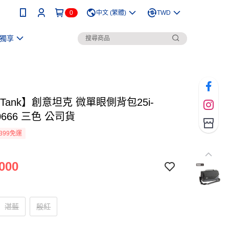
0
中文 (繁體)
TWD
獨享
nkTank】創意坦克 微單眼側背包25i-
0666 三色 公司貨
399免運
000
湛藍
殷紅