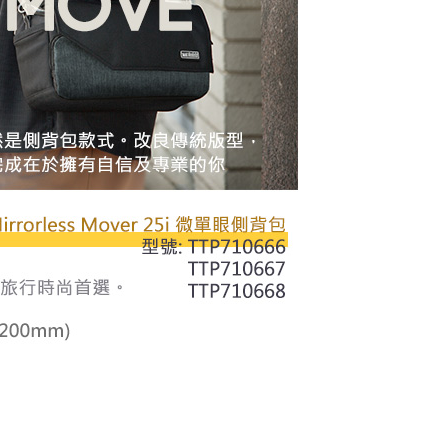
市自取
成立數日內，您將收到繳費通知簡訊。
費通知簡訊後14天內，點擊此簡訊中的連結，可透過四大超商
網路銀行／等多元方式進行付款，方視為交易完成。
：結帳手續完成當下不需立刻繳費，但若您需要取消訂單，請聯
的店家。未經商家同意取消之訂單仍視為有效，需透過AFTEE
繳納相關費用。
否成功請以「AFTEE先享後付 」之結帳頁面顯示為準，若有關於
功／繳費後需取消欲退款等相關疑問，請聯繫「AFTEE先享後
援中心」
https://netprotections.freshdesk.com/support/home
項】
恩沛科技股份有限公司提供之「AFTEE先享後付」服務完成之
依本服務之必要範圍內提供個人資料，並將交易相關給付款項請
讓予恩沛科技股份有限公司。
個人資料處理事宜，請瀏覽以下網址：
ee.tw/terms/#terms3
年的使用者請事先徵得法定代理人或監護人之同意方可使用
E先享後付」，若未經同意申辦者引起之損失，本公司不負相關責
AFTEE先享後付」時，將依據個別帳號之用戶狀況，依本公司
核予不同之上限額度；若仍有額度不足之情形，本公司將視審查
用戶進行身份認證。
一人註冊多個帳號或使用他人資訊註冊。若發現惡意使用之情
科技股份有限公司將有權停止該用戶之使用額度並採取法律行