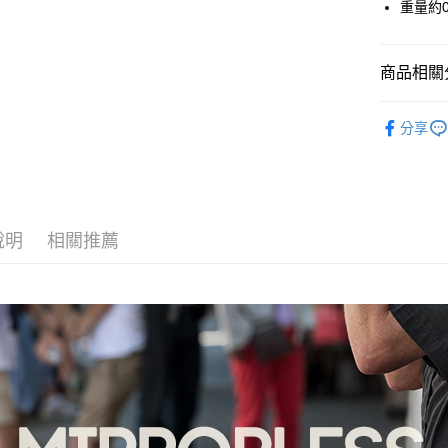
Apple Pay
上海商
重量約0
匯豐（
臺灣中
國泰世
聯邦商
匯豐（
街口支付
臺灣中
元大商
聯邦商
匯豐（
商品相關分
玉山商
悠遊付
元大商
聯邦商
台新國
玉山商
元大商
攝影器材
台灣樂
Google Pa
台新國
分享
玉山商
台灣樂
｜攝影器
台新國
全支付
台灣樂
全盈+PAY
AFTEE先
說明
相關推薦
相關說明
【關於「A
ATM付款
AFTEE
便利好安
１．簡單
２．便利
運送方式
３．安心
宅配
【「AFT
每筆NT$7
１．於結帳
付」結帳