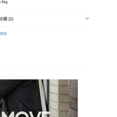
業儲蓄銀行
台北富邦商業銀行
.5kg
台灣）商業銀行
華泰商業銀行
小企業銀行
台中商業銀行
華商業銀行
兆豐國際商業銀行
業銀行
遠東國際商業銀行
台灣）商業銀行
華泰商業銀行
小企業銀行
台中商業銀行
業銀行
永豐商業銀行
業銀行
遠東國際商業銀行
台灣）商業銀行
華泰商業銀行
類 (2)
業銀行
星展（台灣）商業銀行
業銀行
永豐商業銀行
業銀行
遠東國際商業銀行
際商業銀行
中國信託商業銀行
業銀行
星展（台灣）商業銀行
業銀行
永豐商業銀行
品牌
ThinkTank 創意坦克
天信用卡公司
y
際商業銀行
中國信託商業銀行
客服
業銀行
星展（台灣）商業銀行
天信用卡公司
材專區｜
相機包/背帶
際商業銀行
中國信託商業銀行
天信用卡公司
享後付
FTEE先享後付」】
先享後付是「在收到商品之後才付款」的支付方式。 讓您購物簡單
心！
：不需註冊會員、不需綁卡、不需儲值。
：只要手機號碼，簡訊認證，即可結帳。
：先確認商品／服務後，再付款。
EE先享後付」結帳流程】
5，滿NT$399(含以上)免運費
方式選擇「AFTEE先享後付」後，將跳轉至「AFTEE先享後
頁面，進行簡訊認證並確認金額後，即可完成結帳。