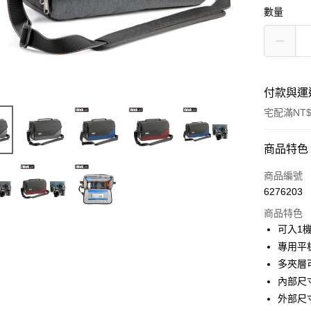
數量
付款與運
宅配滿NT$
付款方式
商品特色
信用卡一
商品編號
6276203
信用卡分
商品特色
3 期 
可入1機
6 期 
合作金
專用平
華南商
12 期
多夾層
合作金
上海商
華南商
內部尺寸：
合作金
LINE Pay
國泰世
上海商
外部尺寸：
華南商
臺灣中
國泰世