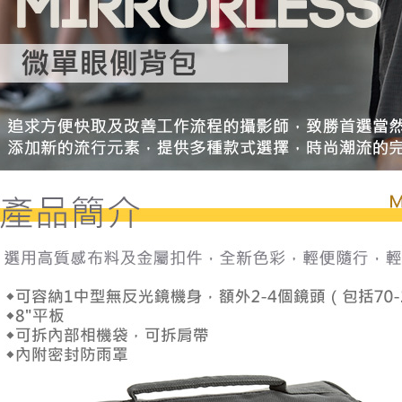
付款後門
２．訂單
３．收到繳
免運費
／ATM／
※ 請注意
絡購買商品
先享後付
※ 交易是
是否繳費成
付客戶支
【注意事
１．透過由
交易，需
求債權轉
２．關於
https://aft
３．未成
「AFTE
任。
４．使用「
即時審查
結果請求
５．嚴禁
形，恩沛
動。