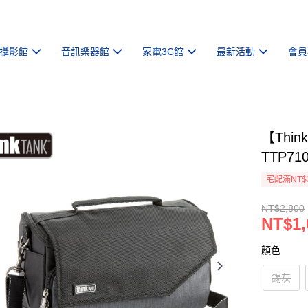
攝影館
音訊樂器館
家電3C館
最新活動
會員
【Thi
TTP71
宅配滿NT$
NT$2,800
NT$1,
顏色
錫灰