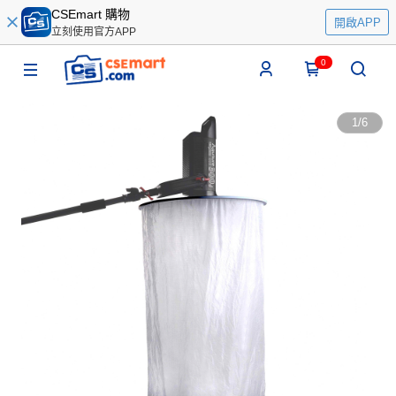
CSEmart 購物
開啟APP
立刻使用官方APP
0
1
/
6