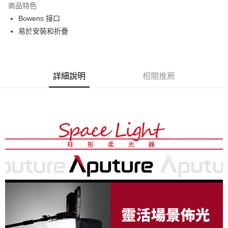
商品特色
6 期 0 利率 每期
NT$283
21家銀行
合作金庫商業銀行
第一商業銀行
Bowens 接口
華南商業銀行
彰化商業銀行
12 期 0 利率 每期
NT$141
21家銀行
合作金庫商業銀行
第一商業銀行
易於安裝和折疊
上海商業儲蓄銀行
台北富邦商業銀行
華南商業銀行
彰化商業銀行
合作金庫商業銀行
第一商業銀行
LINE Pay
國泰世華商業銀行
兆豐國際商業銀行
上海商業儲蓄銀行
台北富邦商業銀行
華南商業銀行
彰化商業銀行
臺灣中小企業銀行
台中商業銀行
國泰世華商業銀行
兆豐國際商業銀行
Apple Pay
上海商業儲蓄銀行
台北富邦商業銀行
匯豐（台灣）商業銀行
華泰商業銀行
臺灣中小企業銀行
台中商業銀行
國泰世華商業銀行
兆豐國際商業銀行
聯邦商業銀行
遠東國際商業銀行
詳細說明
相關推薦
匯豐（台灣）商業銀行
華泰商業銀行
街口支付
臺灣中小企業銀行
台中商業銀行
元大商業銀行
永豐商業銀行
聯邦商業銀行
遠東國際商業銀行
匯豐（台灣）商業銀行
華泰商業銀行
玉山商業銀行
星展（台灣）商業銀行
悠遊付
元大商業銀行
永豐商業銀行
聯邦商業銀行
遠東國際商業銀行
台新國際商業銀行
中國信託商業銀行
玉山商業銀行
星展（台灣）商業銀行
元大商業銀行
永豐商業銀行
台灣樂天信用卡公司
Google Pay
台新國際商業銀行
中國信託商業銀行
玉山商業銀行
星展（台灣）商業銀行
台灣樂天信用卡公司
台新國際商業銀行
中國信託商業銀行
全支付
台灣樂天信用卡公司
全盈+PAY
AFTEE先享後付
相關說明
【關於「AFTEE先享後付」】
ATM付款
AFTEE先享後付是「在收到商品之後才付款」的支付方式。 讓您購物簡單
便利好安心！
１．簡單：不需註冊會員、不需綁卡、不需儲值。