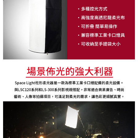
運送方式
２．便利：只要手機號碼，簡訊認證，即可結帳。
３．安心：先確認商品／服務後，再付款。
宅配
每筆NT$75，滿NT$399(含以上)免運費
【「AFTEE先享後付」結帳流程】
１．於結帳方式選擇「AFTEE先享後付」後，將跳轉至「AFTEE先享後付」
付款後門市自取
結帳頁面，進行簡訊認證並確認金額後，即可完成結帳。
２．訂單成立數日內，您將收到繳費通知簡訊。
免運費
３．收到繳費通知簡訊後14天內，點擊此簡訊中的連結，可透過四大超商／
ATM／網路銀行／等多元方式進行付款，方視為交易完成。
※ 請注意：結帳手續完成當下不需立刻繳費，但若您需要取消訂單，請聯絡
購買商品的店家。未經商家同意取消之訂單仍視為有效，需透過AFTEE先享
後付繳納相關費用。
※ 交易是否成功請以「AFTEE先享後付 」之結帳頁面顯示為準，若有關於
是否繳費成功／繳費後需取消欲退款等相關疑問，請聯繫「AFTEE先享後付
客戶支援中心」
https://netprotections.freshdesk.com/support/home
【注意事項】
１．透過由恩沛科技股份有限公司提供之「AFTEE先享後付」服務完成之交
易，需依本服務之必要範圍內提供個人資料，並將交易相關給付款項請求債
權轉讓予恩沛科技股份有限公司。
２．關於個人資料處理事宜，請瀏覽以下網址：
https://aftee.tw/terms/#terms3
３．未成年的使用者請事先徵得法定代理人或監護人之同意方可使用
「AFTEE先享後付」，若未經同意申辦者引起之損失，本公司不負相關責
任。