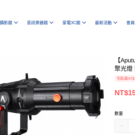
攝影館
音訊樂器館
家電3C館
最新活動
會員
【Aputu
聚光燈 
宅配滿NT$
NT$15
數量