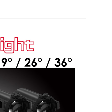
際商業銀行
中國信託商業銀行
業銀行
星展（台灣）商業銀行
業銀行
永豐商業銀行
天信用卡公司
y
際商業銀行
中國信託商業銀行
業銀行
星展（台灣）商業銀行
天信用卡公司
際商業銀行
中國信託商業銀行
天信用卡公司
享後付
FTEE先享後付」】
先享後付是「在收到商品之後才付款」的支付方式。 讓您購物簡單
心！
：不需註冊會員、不需綁卡、不需儲值。
：只要手機號碼，簡訊認證，即可結帳。
：先確認商品／服務後，再付款。
EE先享後付」結帳流程】
5，滿NT$399(含以上)免運費
方式選擇「AFTEE先享後付」後，將跳轉至「AFTEE先享後
頁面，進行簡訊認證並確認金額後，即可完成結帳。
市自取
成立數日內，您將收到繳費通知簡訊。
費通知簡訊後14天內，點擊此簡訊中的連結，可透過四大超商
網路銀行／等多元方式進行付款，方視為交易完成。
：結帳手續完成當下不需立刻繳費，但若您需要取消訂單，請聯
的店家。未經商家同意取消之訂單仍視為有效，需透過AFTEE