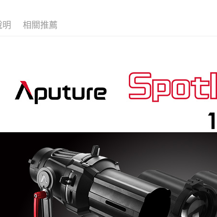
台新國
玉山商
元大商
台灣樂
Google Pa
台新國
玉山商
說明
相關推薦
台灣樂
台新國
全支付
台灣樂
全盈+PAY
AFTEE先
相關說明
【關於「A
ATM付款
AFTEE
便利好安
１．簡單
２．便利
運送方式
３．安心
宅配
【「AFT
每筆NT$7
１．於結帳
付」結帳
付款後門
２．訂單
３．收到繳
免運費
／ATM／
※ 請注意
絡購買商品