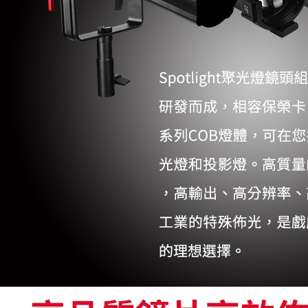
先享後付
※ 交易是
是否繳費成
付客戶支
【注意事
１．透過由
交易，需
求債權轉
２．關於
https://aft
３．未成
「AFTE
任。
４．使用「
即時審查
結果請求
５．嚴禁
形，恩沛
動。