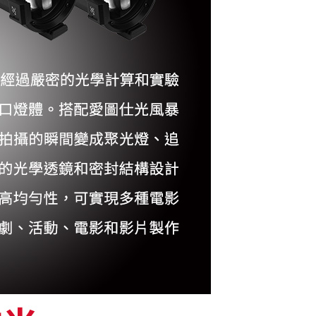
繳納相關費用。
否成功請以「AFTEE先享後付 」之結帳頁面顯示為準，若有關於
功／繳費後需取消欲退款等相關疑問，請聯繫「AFTEE先享後
援中心」
https://netprotections.freshdesk.com/support/home
項】
恩沛科技股份有限公司提供之「AFTEE先享後付」服務完成之
依本服務之必要範圍內提供個人資料，並將交易相關給付款項請
讓予恩沛科技股份有限公司。
個人資料處理事宜，請瀏覽以下網址：
ee.tw/terms/#terms3
年的使用者請事先徵得法定代理人或監護人之同意方可使用
E先享後付」，若未經同意申辦者引起之損失，本公司不負相關責
AFTEE先享後付」時，將依據個別帳號之用戶狀況，依本公司
核予不同之上限額度；若仍有額度不足之情形，本公司將視審查
用戶進行身份認證。
一人註冊多個帳號或使用他人資訊註冊。若發現惡意使用之情
科技股份有限公司將有權停止該用戶之使用額度並採取法律行