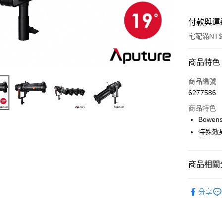
付款與運
宅配滿NT$
付款方式
商品特色
信用卡一
商品編號
6277586
信用卡分
商品特色
3 期 
Bowen
6 期 
合作金
特殊效
華南商
12 期
合作金
上海商
華南商
合作金
LINE Pay
國泰世
商品相關分
上海商
華南商
臺灣中
國泰世
Apple Pay
上海商
匯豐（
燈光設備
臺灣中
國泰世
分享
聯邦商
匯豐（
街口支付
｜燈光設
臺灣中
元大商
聯邦商
匯豐（
玉山商
👍YouTu
悠遊付
元大商
聯邦商