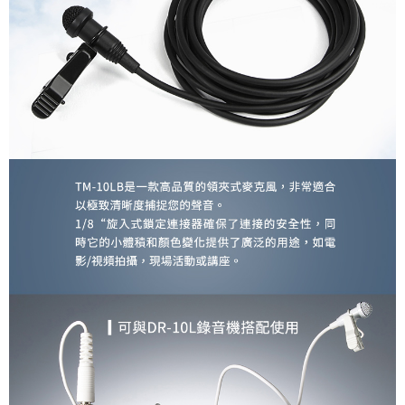
運送方式
２．便利：只要手機號碼，簡訊認證，即可結帳。
３．安心：先確認商品／服務後，再付款。
全家取貨付款
每筆NT$60，滿NT$399(含以上)免運費
【「AFTEE先享後付」結帳流程】
１．於結帳方式選擇「AFTEE先享後付」後，將跳轉至「AFTEE先享後付」
萊爾富取貨付款
結帳頁面，進行簡訊認證並確認金額後，即可完成結帳。
２．訂單成立數日內，您將收到繳費通知簡訊。
每筆NT$60，滿NT$399(含以上)免運費
３．收到繳費通知簡訊後14天內，點擊此簡訊中的連結，可透過四大超商／
ATM／網路銀行／等多元方式進行付款，方視為交易完成。
7-11取貨付款
※ 請注意：結帳手續完成當下不需立刻繳費，但若您需要取消訂單，請聯絡
每筆NT$60，滿NT$399(含以上)免運費
購買商品的店家。未經商家同意取消之訂單仍視為有效，需透過AFTEE先享
後付繳納相關費用。
宅配
※ 交易是否成功請以「AFTEE先享後付 」之結帳頁面顯示為準，若有關於
是否繳費成功／繳費後需取消欲退款等相關疑問，請聯繫「AFTEE先享後付
每筆NT$75，滿NT$399(含以上)免運費
客戶支援中心」
https://netprotections.freshdesk.com/support/home
付款後門市自取
【注意事項】
１．透過由恩沛科技股份有限公司提供之「AFTEE先享後付」服務完成之交
免運費
易，需依本服務之必要範圍內提供個人資料，並將交易相關給付款項請求債
權轉讓予恩沛科技股份有限公司。
２．關於個人資料處理事宜，請瀏覽以下網址：
https://aftee.tw/terms/#terms3
３．未成年的使用者請事先徵得法定代理人或監護人之同意方可使用
「AFTEE先享後付」，若未經同意申辦者引起之損失，本公司不負相關責
任。