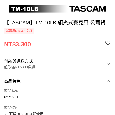
【TASCAM】TM-10LB 領夾式麥克風 公司貨
超取滿NT$399免運
NT$3,300
付款與運送方式
超取滿NT$399免運
付款方式
商品特色
信用卡一次付款
商品編號
信用卡分期付款
6279251
3 期 0 利率 每期
NT$1,100
21家銀行
商品特色
6 期 0 利率 每期
NT$550
21家銀行
合作金庫商業銀行
第一商業銀行
可與DR-10L搭配使用