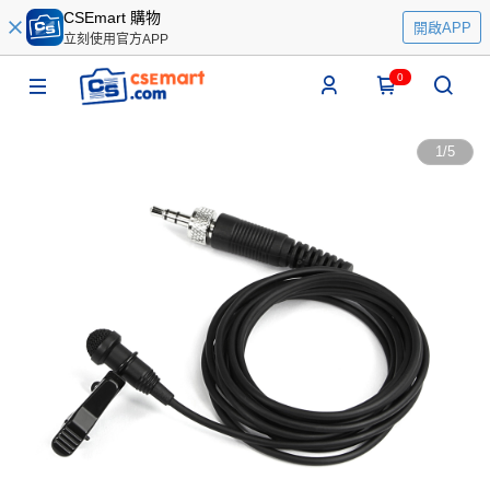
CSEmart 購物
開啟APP
立刻使用官方APP
0
1
/
5