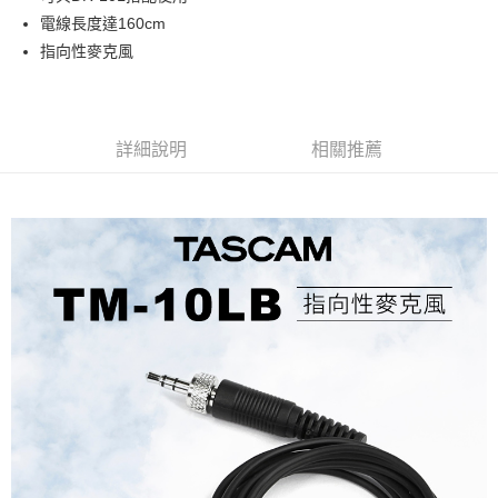
華南商業銀行
彰化商業銀行
12 期 0 利率 每期
NT$275
21家銀行
合作金庫商業銀行
第一商業銀行
電線長度達160cm
上海商業儲蓄銀行
台北富邦商業銀行
華南商業銀行
彰化商業銀行
合作金庫商業銀行
第一商業銀行
超商取貨付款
國泰世華商業銀行
兆豐國際商業銀行
指向性麥克風
上海商業儲蓄銀行
台北富邦商業銀行
華南商業銀行
彰化商業銀行
臺灣中小企業銀行
台中商業銀行
國泰世華商業銀行
兆豐國際商業銀行
LINE Pay
上海商業儲蓄銀行
台北富邦商業銀行
匯豐（台灣）商業銀行
華泰商業銀行
臺灣中小企業銀行
台中商業銀行
國泰世華商業銀行
兆豐國際商業銀行
聯邦商業銀行
遠東國際商業銀行
匯豐（台灣）商業銀行
華泰商業銀行
Apple Pay
臺灣中小企業銀行
台中商業銀行
元大商業銀行
永豐商業銀行
詳細說明
相關推薦
聯邦商業銀行
遠東國際商業銀行
匯豐（台灣）商業銀行
華泰商業銀行
玉山商業銀行
星展（台灣）商業銀行
街口支付
元大商業銀行
永豐商業銀行
聯邦商業銀行
遠東國際商業銀行
台新國際商業銀行
中國信託商業銀行
玉山商業銀行
星展（台灣）商業銀行
元大商業銀行
永豐商業銀行
台灣樂天信用卡公司
悠遊付
台新國際商業銀行
中國信託商業銀行
玉山商業銀行
星展（台灣）商業銀行
台灣樂天信用卡公司
台新國際商業銀行
中國信託商業銀行
Google Pay
台灣樂天信用卡公司
全支付
全盈+PAY
AFTEE先享後付
相關說明
【關於「AFTEE先享後付」】
ATM付款
AFTEE先享後付是「在收到商品之後才付款」的支付方式。 讓您購物簡單
便利好安心！
１．簡單：不需註冊會員、不需綁卡、不需儲值。