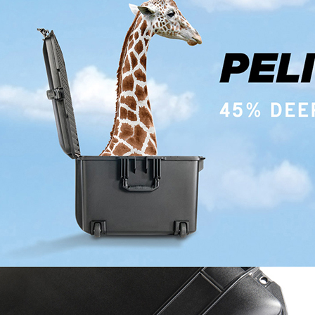
先享後付
※ 交易是
是否繳費成
付客戶支
【注意事
１．透過由
交易，需
求債權轉
２．關於
https://aft
３．未成
「AFTE
任。
４．使用「
即時審查
結果請求
５．嚴禁
形，恩沛
動。