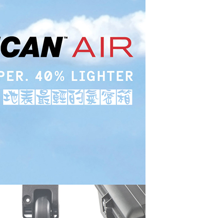
繳納相關費用。
否成功請以「AFTEE先享後付 」之結帳頁面顯示為準，若有關於
功／繳費後需取消欲退款等相關疑問，請聯繫「AFTEE先享後
援中心」
https://netprotections.freshdesk.com/support/home
項】
恩沛科技股份有限公司提供之「AFTEE先享後付」服務完成之
依本服務之必要範圍內提供個人資料，並將交易相關給付款項請
讓予恩沛科技股份有限公司。
個人資料處理事宜，請瀏覽以下網址：
ee.tw/terms/#terms3
年的使用者請事先徵得法定代理人或監護人之同意方可使用
E先享後付」，若未經同意申辦者引起之損失，本公司不負相關責
AFTEE先享後付」時，將依據個別帳號之用戶狀況，依本公司
核予不同之上限額度；若仍有額度不足之情形，本公司將視審查
用戶進行身份認證。
一人註冊多個帳號或使用他人資訊註冊。若發現惡意使用之情
科技股份有限公司將有權停止該用戶之使用額度並採取法律行