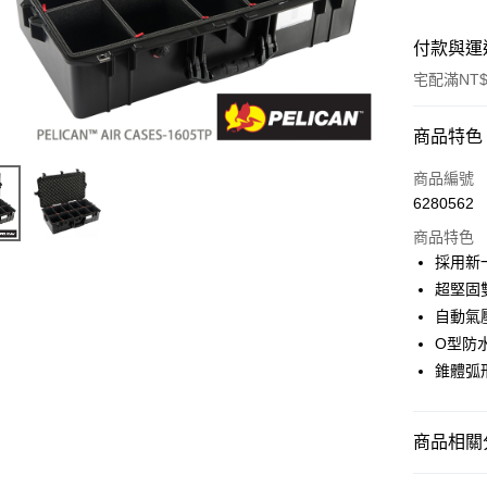
付款與運
宅配滿NT$
付款方式
商品特色
信用卡一
商品編號
6280562
信用卡分
商品特色
3 期 
採用新
6 期 
合作金
超堅固
華南商
12 期
自動氣
合作金
上海商
華南商
O型防
合作金
LINE Pay
國泰世
上海商
錐體弧
華南商
臺灣中
國泰世
Apple Pay
上海商
匯豐（
臺灣中
國泰世
聯邦商
匯豐（
街口支付
臺灣中
商品相關分
元大商
聯邦商
匯豐（
玉山商
悠遊付
元大商
攝影器材
聯邦商