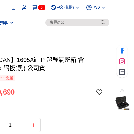
0
中文 (繁體)
TWD
獨享
CAN】1605AirTP 超輕氣密箱 含
ak 隔板(黑) 公司貨
399免運
,690