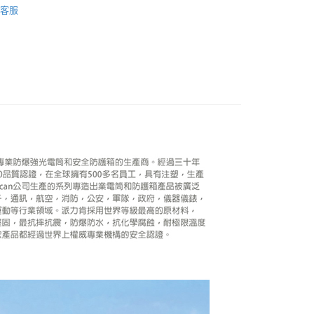
際商業銀行
中國信託商業銀行
業銀行
星展（台灣）商業銀行
客服
業銀行
永豐商業銀行
天信用卡公司
y
材專區｜
氣密/手提箱
際商業銀行
中國信託商業銀行
業銀行
星展（台灣）商業銀行
天信用卡公司
際商業銀行
中國信託商業銀行
天信用卡公司
享後付
FTEE先享後付」】
先享後付是「在收到商品之後才付款」的支付方式。 讓您購物簡單
心！
：不需註冊會員、不需綁卡、不需儲值。
：只要手機號碼，簡訊認證，即可結帳。
：先確認商品／服務後，再付款。
EE先享後付」結帳流程】
5，滿NT$399(含以上)免運費
方式選擇「AFTEE先享後付」後，將跳轉至「AFTEE先享後
頁面，進行簡訊認證並確認金額後，即可完成結帳。
市自取
成立數日內，您將收到繳費通知簡訊。
費通知簡訊後14天內，點擊此簡訊中的連結，可透過四大超商
網路銀行／等多元方式進行付款，方視為交易完成。
：結帳手續完成當下不需立刻繳費，但若您需要取消訂單，請聯
的店家。未經商家同意取消之訂單仍視為有效，需透過AFTEE