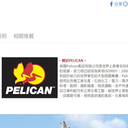
台新國
玉山商
分享
元大商
台灣樂
Google Pa
｜攝影器
台新國
玉山商
台灣樂
台新國
全支付
台灣樂
全盈+PAY
說明
相關推薦
AFTEE先
相關說明
【關於「A
ATM付款
AFTEE
便利好安
１．簡單
２．便利
運送方式
３．安心
宅配
【「AFT
每筆NT$7
１．於結帳
付」結帳
付款後門
２．訂單
３．收到繳
免運費
／ATM／
※ 請注意
絡購買商品