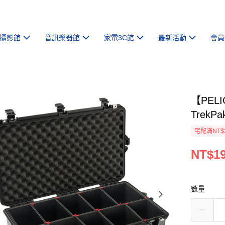
攝影館
音訊樂器館
家電3C館
最新活動
會員
【PELI
TrekP
宅配滿NT$
NT$19
數量