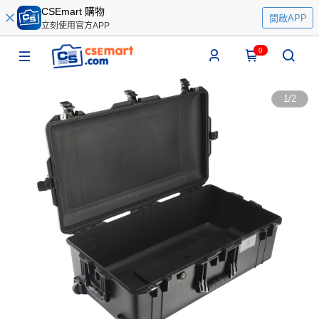
CSEmart 購物
開啟APP
立刻使用官方APP
0
1
/
2