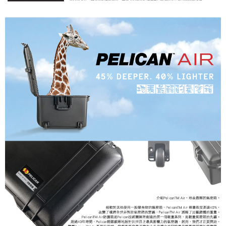
運送方式
２．便利：只要手機號碼，簡訊認證，即可結帳。
３．安心：先確認商品／服務後，再付款。
宅配
每筆NT$75，滿NT$399(含以上)免運費
【「AFTEE先享後付」結帳流程】
１．於結帳方式選擇「AFTEE先享後付」後，將跳轉至「AFTEE先享後付」
付款後門市自取
結帳頁面，進行簡訊認證並確認金額後，即可完成結帳。
２．訂單成立數日內，您將收到繳費通知簡訊。
免運費
３．收到繳費通知簡訊後14天內，點擊此簡訊中的連結，可透過四大超商／
ATM／網路銀行／等多元方式進行付款，方視為交易完成。
※ 請注意：結帳手續完成當下不需立刻繳費，但若您需要取消訂單，請聯絡
購買商品的店家。未經商家同意取消之訂單仍視為有效，需透過AFTEE先享
後付繳納相關費用。
※ 交易是否成功請以「AFTEE先享後付 」之結帳頁面顯示為準，若有關於
是否繳費成功／繳費後需取消欲退款等相關疑問，請聯繫「AFTEE先享後付
客戶支援中心」
https://netprotections.freshdesk.com/support/home
【注意事項】
１．透過由恩沛科技股份有限公司提供之「AFTEE先享後付」服務完成之交
易，需依本服務之必要範圍內提供個人資料，並將交易相關給付款項請求債
權轉讓予恩沛科技股份有限公司。
２．關於個人資料處理事宜，請瀏覽以下網址：
https://aftee.tw/terms/#terms3
３．未成年的使用者請事先徵得法定代理人或監護人之同意方可使用
「AFTEE先享後付」，若未經同意申辦者引起之損失，本公司不負相關責
任。