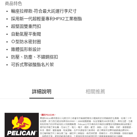
商品特色
6 期 0 利率 每期
NT$2,266
21家銀行
合作金庫商業銀行
第一商業銀行
輪座拉桿款-符合最大託運行李尺寸
華南商業銀行
彰化商業銀行
12 期 0 利率 每期
NT$1,133
21家銀行
合作金庫商業銀行
第一商業銀行
採用新一代超輕量專利HPX2工業樹酯
上海商業儲蓄銀行
台北富邦商業銀行
華南商業銀行
彰化商業銀行
合作金庫商業銀行
第一商業銀行
LINE Pay
國泰世華商業銀行
兆豐國際商業銀行
超堅固雙重閂扣
上海商業儲蓄銀行
台北富邦商業銀行
華南商業銀行
彰化商業銀行
臺灣中小企業銀行
台中商業銀行
自動氣壓平衡閥
國泰世華商業銀行
兆豐國際商業銀行
Apple Pay
上海商業儲蓄銀行
台北富邦商業銀行
匯豐（台灣）商業銀行
華泰商業銀行
臺灣中小企業銀行
台中商業銀行
Ｏ型防水密封圈
國泰世華商業銀行
兆豐國際商業銀行
聯邦商業銀行
遠東國際商業銀行
匯豐（台灣）商業銀行
華泰商業銀行
街口支付
錐體弧形新設計
臺灣中小企業銀行
台中商業銀行
元大商業銀行
永豐商業銀行
聯邦商業銀行
遠東國際商業銀行
匯豐（台灣）商業銀行
華泰商業銀行
防壓、防塵、不鏽鋼搭扣
玉山商業銀行
星展（台灣）商業銀行
悠遊付
元大商業銀行
永豐商業銀行
聯邦商業銀行
遠東國際商業銀行
可拆式聚碳酸酯名片架
台新國際商業銀行
中國信託商業銀行
玉山商業銀行
星展（台灣）商業銀行
元大商業銀行
永豐商業銀行
台灣樂天信用卡公司
Google Pay
台新國際商業銀行
中國信託商業銀行
玉山商業銀行
星展（台灣）商業銀行
台灣樂天信用卡公司
台新國際商業銀行
中國信託商業銀行
全支付
台灣樂天信用卡公司
詳細說明
相關推薦
全盈+PAY
AFTEE先享後付
相關說明
【關於「AFTEE先享後付」】
ATM付款
AFTEE先享後付是「在收到商品之後才付款」的支付方式。 讓您購物簡單
便利好安心！
１．簡單：不需註冊會員、不需綁卡、不需儲值。