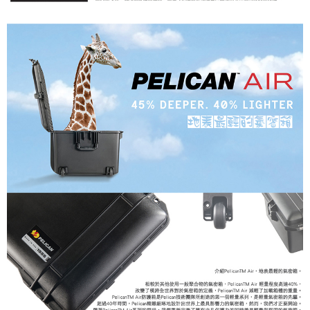
運送方式
２．便利：只要手機號碼，簡訊認證，即可結帳。
３．安心：先確認商品／服務後，再付款。
宅配
每筆NT$75，滿NT$399(含以上)免運費
【「AFTEE先享後付」結帳流程】
１．於結帳方式選擇「AFTEE先享後付」後，將跳轉至「AFTEE先享後付」
付款後門市自取
結帳頁面，進行簡訊認證並確認金額後，即可完成結帳。
２．訂單成立數日內，您將收到繳費通知簡訊。
免運費
３．收到繳費通知簡訊後14天內，點擊此簡訊中的連結，可透過四大超商／
ATM／網路銀行／等多元方式進行付款，方視為交易完成。
※ 請注意：結帳手續完成當下不需立刻繳費，但若您需要取消訂單，請聯絡
購買商品的店家。未經商家同意取消之訂單仍視為有效，需透過AFTEE先享
後付繳納相關費用。
※ 交易是否成功請以「AFTEE先享後付 」之結帳頁面顯示為準，若有關於
是否繳費成功／繳費後需取消欲退款等相關疑問，請聯繫「AFTEE先享後付
客戶支援中心」
https://netprotections.freshdesk.com/support/home
【注意事項】
１．透過由恩沛科技股份有限公司提供之「AFTEE先享後付」服務完成之交
易，需依本服務之必要範圍內提供個人資料，並將交易相關給付款項請求債
權轉讓予恩沛科技股份有限公司。
２．關於個人資料處理事宜，請瀏覽以下網址：
https://aftee.tw/terms/#terms3
３．未成年的使用者請事先徵得法定代理人或監護人之同意方可使用
「AFTEE先享後付」，若未經同意申辦者引起之損失，本公司不負相關責
任。