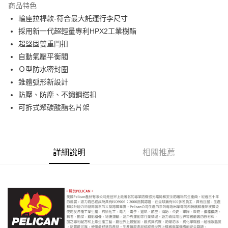
商品特色
6 期 0 利率 每期
NT$3,483
21家銀行
合作金庫商業銀行
第一商業銀行
輪座拉桿款-符合最大託運行李尺寸
華南商業銀行
彰化商業銀行
12 期 0 利率 每期
NT$1,741
21家銀行
合作金庫商業銀行
第一商業銀行
採用新一代超輕量專利HPX2工業樹酯
上海商業儲蓄銀行
台北富邦商業銀行
華南商業銀行
彰化商業銀行
合作金庫商業銀行
第一商業銀行
LINE Pay
國泰世華商業銀行
兆豐國際商業銀行
超堅固雙重閂扣
上海商業儲蓄銀行
台北富邦商業銀行
華南商業銀行
彰化商業銀行
臺灣中小企業銀行
台中商業銀行
自動氣壓平衡閥
國泰世華商業銀行
兆豐國際商業銀行
Apple Pay
上海商業儲蓄銀行
台北富邦商業銀行
匯豐（台灣）商業銀行
華泰商業銀行
臺灣中小企業銀行
台中商業銀行
Ｏ型防水密封圈
國泰世華商業銀行
兆豐國際商業銀行
聯邦商業銀行
遠東國際商業銀行
匯豐（台灣）商業銀行
華泰商業銀行
街口支付
錐體弧形新設計
臺灣中小企業銀行
台中商業銀行
元大商業銀行
永豐商業銀行
聯邦商業銀行
遠東國際商業銀行
匯豐（台灣）商業銀行
華泰商業銀行
防壓、防塵、不鏽鋼搭扣
玉山商業銀行
星展（台灣）商業銀行
悠遊付
元大商業銀行
永豐商業銀行
聯邦商業銀行
遠東國際商業銀行
可拆式聚碳酸酯名片架
台新國際商業銀行
中國信託商業銀行
玉山商業銀行
星展（台灣）商業銀行
元大商業銀行
永豐商業銀行
台灣樂天信用卡公司
Google Pay
台新國際商業銀行
中國信託商業銀行
玉山商業銀行
星展（台灣）商業銀行
台灣樂天信用卡公司
台新國際商業銀行
中國信託商業銀行
全支付
台灣樂天信用卡公司
詳細說明
相關推薦
全盈+PAY
AFTEE先享後付
相關說明
【關於「AFTEE先享後付」】
ATM付款
AFTEE先享後付是「在收到商品之後才付款」的支付方式。 讓您購物簡單
便利好安心！
１．簡單：不需註冊會員、不需綁卡、不需儲值。