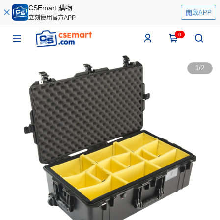
CSEmart 購物
開啟APP
立刻使用官方APP
0
1
/
2