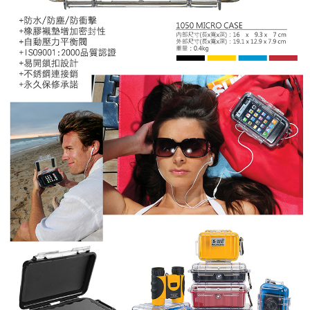
「AFTEE先享後付」，若未經同意申辦者引起之損失，本公司不負相關責
任。
４．使用「AFTEE先享後付」時，將依據個別帳號之用戶狀況，依本公司即
時審查核予不同之上限額度；若仍有額度不足之情形，本公司將視審查結果
請求用戶進行身份認證。
５．嚴禁一人註冊多個帳號或使用他人資訊註冊。若發現惡意使用之情形，
恩沛科技股份有限公司將有權停止該用戶之使用額度並採取法律行動。