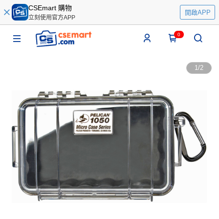
CSEmart 購物
開啟APP
立刻使用官方APP
0
1
/
2