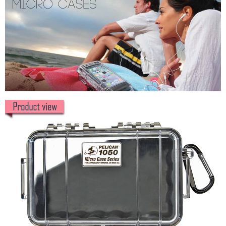
便利好安心！
１．簡單：不需註冊會員、不需綁卡、不需儲值。
運送方式
２．便利：只要手機號碼，簡訊認證，即可結帳。
３．安心：先確認商品／服務後，再付款。
全家取貨付款
每筆NT$60，滿NT$399(含以上)免運費
【「AFTEE先享後付」結帳流程】
１．於結帳方式選擇「AFTEE先享後付」後，將跳轉至「AFTEE先享後付」
萊爾富取貨付款
結帳頁面，進行簡訊認證並確認金額後，即可完成結帳。
２．訂單成立數日內，您將收到繳費通知簡訊。
每筆NT$60，滿NT$399(含以上)免運費
３．收到繳費通知簡訊後14天內，點擊此簡訊中的連結，可透過四大超商／
ATM／網路銀行／等多元方式進行付款，方視為交易完成。
7-11取貨付款
※ 請注意：結帳手續完成當下不需立刻繳費，但若您需要取消訂單，請聯絡
每筆NT$60，滿NT$399(含以上)免運費
購買商品的店家。未經商家同意取消之訂單仍視為有效，需透過AFTEE先享
後付繳納相關費用。
宅配
※ 交易是否成功請以「AFTEE先享後付 」之結帳頁面顯示為準，若有關於
是否繳費成功／繳費後需取消欲退款等相關疑問，請聯繫「AFTEE先享後付
每筆NT$75，滿NT$399(含以上)免運費
客戶支援中心」
https://netprotections.freshdesk.com/support/home
付款後門市自取
【注意事項】
１．透過由恩沛科技股份有限公司提供之「AFTEE先享後付」服務完成之交
免運費
易，需依本服務之必要範圍內提供個人資料，並將交易相關給付款項請求債
權轉讓予恩沛科技股份有限公司。
２．關於個人資料處理事宜，請瀏覽以下網址：
https://aftee.tw/terms/#terms3
３．未成年的使用者請事先徵得法定代理人或監護人之同意方可使用