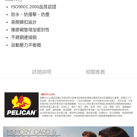
6 期 0 利率 每期
NT$205
21家銀行
合作金庫商業銀行
第一商業銀行
ISO9001:2000品質認證
華南商業銀行
彰化商業銀行
12 期 0 利率 每期
NT$102
21家銀行
合作金庫商業銀行
第一商業銀行
防水、防撞擊、防塵
上海商業儲蓄銀行
台北富邦商業銀行
華南商業銀行
彰化商業銀行
合作金庫商業銀行
第一商業銀行
超商取貨付款
國泰世華商業銀行
兆豐國際商業銀行
易開鎖扣設計
上海商業儲蓄銀行
台北富邦商業銀行
華南商業銀行
彰化商業銀行
臺灣中小企業銀行
台中商業銀行
橡膠襯墊增加密封性
國泰世華商業銀行
兆豐國際商業銀行
LINE Pay
上海商業儲蓄銀行
台北富邦商業銀行
匯豐（台灣）商業銀行
華泰商業銀行
臺灣中小企業銀行
台中商業銀行
不銹鋼連接銷
國泰世華商業銀行
兆豐國際商業銀行
聯邦商業銀行
遠東國際商業銀行
匯豐（台灣）商業銀行
華泰商業銀行
Apple Pay
自動壓力平衡閥
臺灣中小企業銀行
台中商業銀行
元大商業銀行
永豐商業銀行
聯邦商業銀行
遠東國際商業銀行
匯豐（台灣）商業銀行
華泰商業銀行
玉山商業銀行
星展（台灣）商業銀行
街口支付
元大商業銀行
永豐商業銀行
聯邦商業銀行
遠東國際商業銀行
台新國際商業銀行
中國信託商業銀行
玉山商業銀行
星展（台灣）商業銀行
元大商業銀行
永豐商業銀行
台灣樂天信用卡公司
悠遊付
台新國際商業銀行
中國信託商業銀行
玉山商業銀行
星展（台灣）商業銀行
詳細說明
相關推薦
台灣樂天信用卡公司
台新國際商業銀行
中國信託商業銀行
Google Pay
台灣樂天信用卡公司
全支付
全盈+PAY
AFTEE先享後付
相關說明
【關於「AFTEE先享後付」】
ATM付款
AFTEE先享後付是「在收到商品之後才付款」的支付方式。 讓您購物簡單