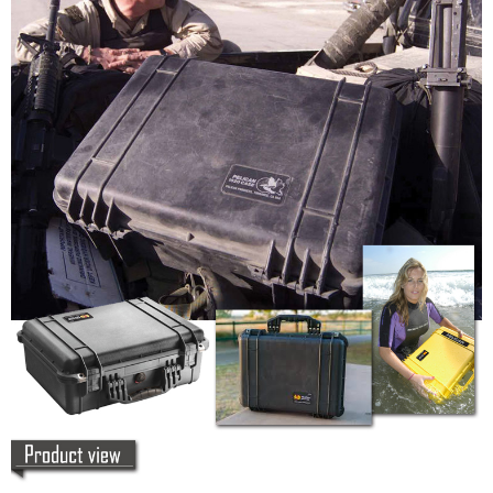
宅配
每筆NT$75，滿NT$399(含以上)免運費
【「AFTEE先享後付」結帳流程】
１．於結帳方式選擇「AFTEE先享後付」後，將跳轉至「AFTEE先享後付」
付款後門市自取
結帳頁面，進行簡訊認證並確認金額後，即可完成結帳。
２．訂單成立數日內，您將收到繳費通知簡訊。
免運費
３．收到繳費通知簡訊後14天內，點擊此簡訊中的連結，可透過四大超商／
ATM／網路銀行／等多元方式進行付款，方視為交易完成。
※ 請注意：結帳手續完成當下不需立刻繳費，但若您需要取消訂單，請聯絡
購買商品的店家。未經商家同意取消之訂單仍視為有效，需透過AFTEE先享
後付繳納相關費用。
※ 交易是否成功請以「AFTEE先享後付 」之結帳頁面顯示為準，若有關於
是否繳費成功／繳費後需取消欲退款等相關疑問，請聯繫「AFTEE先享後付
客戶支援中心」
https://netprotections.freshdesk.com/support/home
【注意事項】
１．透過由恩沛科技股份有限公司提供之「AFTEE先享後付」服務完成之交
易，需依本服務之必要範圍內提供個人資料，並將交易相關給付款項請求債
權轉讓予恩沛科技股份有限公司。
２．關於個人資料處理事宜，請瀏覽以下網址：
https://aftee.tw/terms/#terms3
３．未成年的使用者請事先徵得法定代理人或監護人之同意方可使用
「AFTEE先享後付」，若未經同意申辦者引起之損失，本公司不負相關責
任。
４．使用「AFTEE先享後付」時，將依據個別帳號之用戶狀況，依本公司即
時審查核予不同之上限額度；若仍有額度不足之情形，本公司將視審查結果