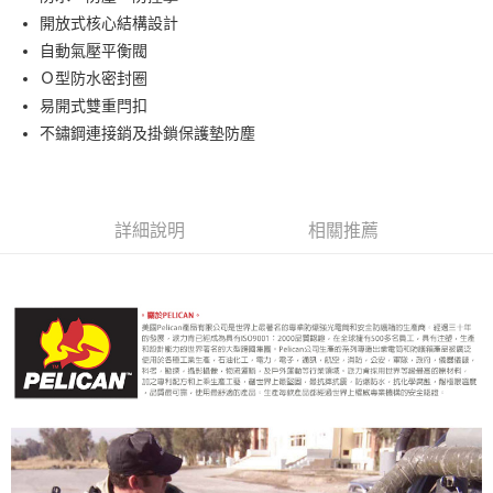
華南商業銀行
彰化商業銀行
12 期 0 利率 每期
NT$652
21家銀行
合作金庫商業銀行
第一商業銀行
開放式核心結構設計
上海商業儲蓄銀行
台北富邦商業銀行
華南商業銀行
彰化商業銀行
合作金庫商業銀行
第一商業銀行
LINE Pay
國泰世華商業銀行
兆豐國際商業銀行
自動氣壓平衡閥
上海商業儲蓄銀行
台北富邦商業銀行
華南商業銀行
彰化商業銀行
臺灣中小企業銀行
台中商業銀行
Ｏ型防水密封圈
國泰世華商業銀行
兆豐國際商業銀行
Apple Pay
上海商業儲蓄銀行
台北富邦商業銀行
匯豐（台灣）商業銀行
華泰商業銀行
臺灣中小企業銀行
台中商業銀行
易開式雙重閂扣
國泰世華商業銀行
兆豐國際商業銀行
聯邦商業銀行
遠東國際商業銀行
匯豐（台灣）商業銀行
華泰商業銀行
街口支付
不鏽鋼連接銷及掛鎖保護墊防塵
臺灣中小企業銀行
台中商業銀行
元大商業銀行
永豐商業銀行
聯邦商業銀行
遠東國際商業銀行
匯豐（台灣）商業銀行
華泰商業銀行
玉山商業銀行
星展（台灣）商業銀行
悠遊付
元大商業銀行
永豐商業銀行
聯邦商業銀行
遠東國際商業銀行
台新國際商業銀行
中國信託商業銀行
玉山商業銀行
星展（台灣）商業銀行
元大商業銀行
永豐商業銀行
台灣樂天信用卡公司
Google Pay
台新國際商業銀行
中國信託商業銀行
玉山商業銀行
星展（台灣）商業銀行
詳細說明
相關推薦
台灣樂天信用卡公司
台新國際商業銀行
中國信託商業銀行
全支付
台灣樂天信用卡公司
全盈+PAY
AFTEE先享後付
相關說明
【關於「AFTEE先享後付」】
ATM付款
AFTEE先享後付是「在收到商品之後才付款」的支付方式。 讓您購物簡單
便利好安心！
１．簡單：不需註冊會員、不需綁卡、不需儲值。
運送方式
２．便利：只要手機號碼，簡訊認證，即可結帳。
３．安心：先確認商品／服務後，再付款。