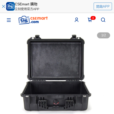
CSEmart 購物
開啟APP
立刻使用官方APP
0
1
/
2