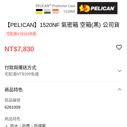
【PELICAN】1520NF 氣密箱 空箱(黑) 公司貨
宅配滿NT$399免運
NT$7,830
付款與運送方式
宅配滿NT$399免運
付款方式
商品特色
信用卡一次付款
商品編號
信用卡分期付款
6281009
3 期 0 利率 每期
NT$2,610
21家銀行
商品特色
6 期 0 利率 每期
NT$1,305
21家銀行
合作金庫商業銀行
第一商業銀行
防水、防塵、防撞擊