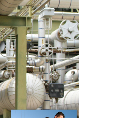
繳納相關費用。
否成功請以「AFTEE先享後付 」之結帳頁面顯示為準，若有關於
功／繳費後需取消欲退款等相關疑問，請聯繫「AFTEE先享後
援中心」
https://netprotections.freshdesk.com/support/home
項】
恩沛科技股份有限公司提供之「AFTEE先享後付」服務完成之
依本服務之必要範圍內提供個人資料，並將交易相關給付款項請
讓予恩沛科技股份有限公司。
個人資料處理事宜，請瀏覽以下網址：
ee.tw/terms/#terms3
年的使用者請事先徵得法定代理人或監護人之同意方可使用
E先享後付」，若未經同意申辦者引起之損失，本公司不負相關責
AFTEE先享後付」時，將依據個別帳號之用戶狀況，依本公司
核予不同之上限額度；若仍有額度不足之情形，本公司將視審查
用戶進行身份認證。
一人註冊多個帳號或使用他人資訊註冊。若發現惡意使用之情
科技股份有限公司將有權停止該用戶之使用額度並採取法律行