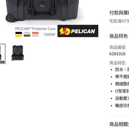
付款與運
宅配滿NT$
付款方式
商品特色
信用卡一
商品編號
6281016
信用卡分
商品特色
3 期 
防水、
6 期 
合作金
帶不銹
華南商
12 期
開細胞
合作金
上海商
華南商
O型密
合作金
LINE Pay
國泰世
上海商
自動壓
華南商
臺灣中
國泰世
Apple Pay
上海商
輪座拉
匯豐（
臺灣中
國泰世
聯邦商
匯豐（
街口支付
臺灣中
元大商
聯邦商
匯豐（
商品相關分
玉山商
悠遊付
元大商
聯邦商