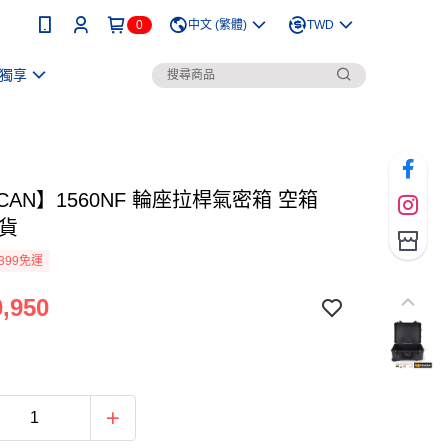
0
中文 (繁體)
TWD
獨享
ICAN】1560NF 輪座拉桿氣密箱 空箱
司貨
399免運
,950