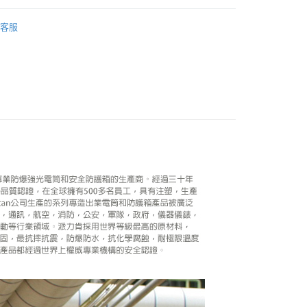
際商業銀行
中國信託商業銀行
業銀行
星展（台灣）商業銀行
業銀行
永豐商業銀行
品牌
PELICAN
天信用卡公司
y
際商業銀行
中國信託商業銀行
客服
業銀行
星展（台灣）商業銀行
天信用卡公司
材專區｜
氣密/手提箱
際商業銀行
中國信託商業銀行
天信用卡公司
享後付
FTEE先享後付」】
先享後付是「在收到商品之後才付款」的支付方式。 讓您購物簡單
心！
：不需註冊會員、不需綁卡、不需儲值。
：只要手機號碼，簡訊認證，即可結帳。
：先確認商品／服務後，再付款。
EE先享後付」結帳流程】
5，滿NT$399(含以上)免運費
方式選擇「AFTEE先享後付」後，將跳轉至「AFTEE先享後
頁面，進行簡訊認證並確認金額後，即可完成結帳。
市自取
成立數日內，您將收到繳費通知簡訊。
費通知簡訊後14天內，點擊此簡訊中的連結，可透過四大超商
網路銀行／等多元方式進行付款，方視為交易完成。
：結帳手續完成當下不需立刻繳費，但若您需要取消訂單，請聯
的店家。未經商家同意取消之訂單仍視為有效，需透過AFTEE