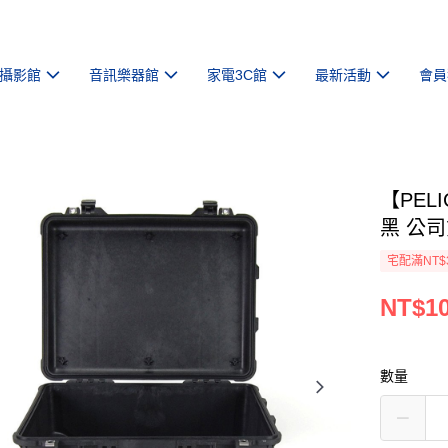
攝影館
音訊樂器館
家電3C館
最新活動
會員
【PEL
黑 公
宅配滿NT$
NT$10
數量