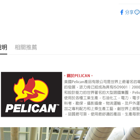
台新國
玉山商
元大商
攝影器材
台灣樂
Google Pa
台新國
分享
玉山商
台灣樂
｜攝影器
台新國
全支付
台灣樂
全盈+PAY
AFTEE先
說明
相關推薦
相關說明
【關於「A
ATM付款
AFTEE
便利好安
１．簡單
２．便利
運送方式
３．安心
宅配
【「AFT
每筆NT$7
１．於結帳
付」結帳
付款後門
２．訂單
３．收到繳
免運費
／ATM／
※ 請注意
絡購買商品