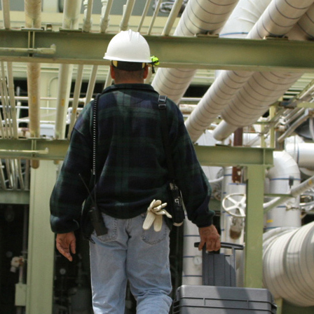
先享後付
※ 交易是
是否繳費成
付客戶支
【注意事
１．透過由
交易，需
求債權轉
２．關於
https://aft
３．未成
「AFTE
任。
４．使用「
即時審查
結果請求
５．嚴禁
形，恩沛
動。