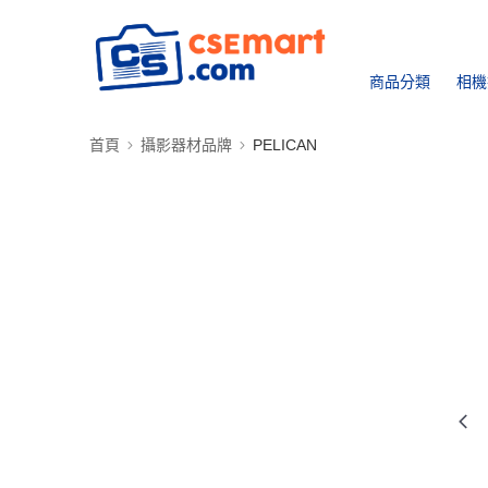
商品分類
相機
首頁
攝影器材品牌
PELICAN