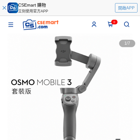
CSEmart 購物
開啟APP
立刻使用官方APP
0
1
/
7