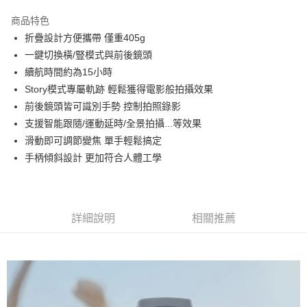
3 期 0 利率 每期
NT$1,330
21家銀行
商品特色
6 期 0 利率 每期
NT$665
21家銀行
合作金庫商業銀行
第一商業銀行
折疊設計方便攜帶 僅重405g
華南商業銀行
彰化商業銀行
12 期 0 利率 每期
NT$332
21家銀行
合作金庫商業銀行
第一商業銀行
一鍵切換橫/豎模式與前後鏡頭
上海商業儲蓄銀行
台北富邦商業銀行
華南商業銀行
彰化商業銀行
合作金庫商業銀行
第一商業銀行
LINE Pay
國泰世華商業銀行
兆豐國際商業銀行
續航時間約為15小時
上海商業儲蓄銀行
台北富邦商業銀行
華南商業銀行
彰化商業銀行
臺灣中小企業銀行
台中商業銀行
Story模式專屬軌跡 輕鬆獲得電影般拍攝效果
國泰世華商業銀行
兆豐國際商業銀行
Apple Pay
上海商業儲蓄銀行
台北富邦商業銀行
匯豐（台灣）商業銀行
華泰商業銀行
臺灣中小企業銀行
台中商業銀行
前後鏡頭皆可識別手勢 控制拍照錄影
國泰世華商業銀行
兆豐國際商業銀行
聯邦商業銀行
遠東國際商業銀行
匯豐（台灣）商業銀行
華泰商業銀行
街口支付
支援智能跟隨/運動延時/全景拍攝...等效果
臺灣中小企業銀行
台中商業銀行
元大商業銀行
永豐商業銀行
聯邦商業銀行
遠東國際商業銀行
匯豐（台灣）商業銀行
華泰商業銀行
滑動即可調節變焦 單手輕鬆搞定
玉山商業銀行
星展（台灣）商業銀行
悠遊付
元大商業銀行
永豐商業銀行
聯邦商業銀行
遠東國際商業銀行
手柄傾斜設計 更加符合人體工學
台新國際商業銀行
中國信託商業銀行
玉山商業銀行
星展（台灣）商業銀行
元大商業銀行
永豐商業銀行
台灣樂天信用卡公司
Google Pay
台新國際商業銀行
中國信託商業銀行
玉山商業銀行
星展（台灣）商業銀行
台灣樂天信用卡公司
台新國際商業銀行
中國信託商業銀行
全支付
台灣樂天信用卡公司
詳細說明
相關推薦
全盈+PAY
AFTEE先享後付
相關說明
【關於「AFTEE先享後付」】
ATM付款
AFTEE先享後付是「在收到商品之後才付款」的支付方式。 讓您購物簡單
便利好安心！