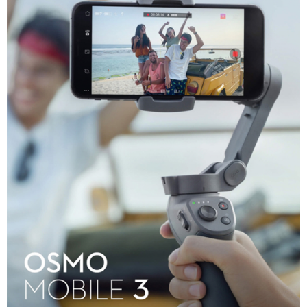
１．簡單：不需註冊會員、不需綁卡、不需儲值。
運送方式
２．便利：只要手機號碼，簡訊認證，即可結帳。
３．安心：先確認商品／服務後，再付款。
宅配
每筆NT$75，滿NT$399(含以上)免運費
【「AFTEE先享後付」結帳流程】
１．於結帳方式選擇「AFTEE先享後付」後，將跳轉至「AFTEE先享後付」
付款後門市自取
結帳頁面，進行簡訊認證並確認金額後，即可完成結帳。
２．訂單成立數日內，您將收到繳費通知簡訊。
免運費
３．收到繳費通知簡訊後14天內，點擊此簡訊中的連結，可透過四大超商／
ATM／網路銀行／等多元方式進行付款，方視為交易完成。
※ 請注意：結帳手續完成當下不需立刻繳費，但若您需要取消訂單，請聯絡
購買商品的店家。未經商家同意取消之訂單仍視為有效，需透過AFTEE先享
後付繳納相關費用。
※ 交易是否成功請以「AFTEE先享後付 」之結帳頁面顯示為準，若有關於
是否繳費成功／繳費後需取消欲退款等相關疑問，請聯繫「AFTEE先享後付
客戶支援中心」
https://netprotections.freshdesk.com/support/home
【注意事項】
１．透過由恩沛科技股份有限公司提供之「AFTEE先享後付」服務完成之交
易，需依本服務之必要範圍內提供個人資料，並將交易相關給付款項請求債
權轉讓予恩沛科技股份有限公司。
２．關於個人資料處理事宜，請瀏覽以下網址：
https://aftee.tw/terms/#terms3
３．未成年的使用者請事先徵得法定代理人或監護人之同意方可使用