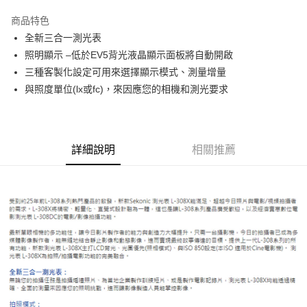
3 期 0 利率 每期
NT$3,566
21家銀行
商品特色
6 期 0 利率 每期
NT$1,783
21家銀行
合作金庫商業銀行
第一商業銀行
全新三合一測光表
華南商業銀行
彰化商業銀行
12 期 0 利率 每期
NT$891
21家銀行
合作金庫商業銀行
第一商業銀行
照明顯示 –低於EV5背光液晶顯示面板將自動開啟
上海商業儲蓄銀行
台北富邦商業銀行
華南商業銀行
彰化商業銀行
合作金庫商業銀行
第一商業銀行
超商取貨付款
國泰世華商業銀行
兆豐國際商業銀行
三種客製化設定可用來選擇顯示模式、測量增量
上海商業儲蓄銀行
台北富邦商業銀行
華南商業銀行
彰化商業銀行
臺灣中小企業銀行
台中商業銀行
與照度單位(lx或fc)，來因應您的相機和測光要求
國泰世華商業銀行
兆豐國際商業銀行
LINE Pay
上海商業儲蓄銀行
台北富邦商業銀行
匯豐（台灣）商業銀行
華泰商業銀行
臺灣中小企業銀行
台中商業銀行
國泰世華商業銀行
兆豐國際商業銀行
聯邦商業銀行
遠東國際商業銀行
匯豐（台灣）商業銀行
華泰商業銀行
Apple Pay
臺灣中小企業銀行
台中商業銀行
元大商業銀行
永豐商業銀行
聯邦商業銀行
遠東國際商業銀行
匯豐（台灣）商業銀行
華泰商業銀行
玉山商業銀行
星展（台灣）商業銀行
街口支付
元大商業銀行
永豐商業銀行
詳細說明
相關推薦
聯邦商業銀行
遠東國際商業銀行
台新國際商業銀行
中國信託商業銀行
玉山商業銀行
星展（台灣）商業銀行
元大商業銀行
永豐商業銀行
台灣樂天信用卡公司
悠遊付
台新國際商業銀行
中國信託商業銀行
玉山商業銀行
星展（台灣）商業銀行
台灣樂天信用卡公司
台新國際商業銀行
中國信託商業銀行
Google Pay
台灣樂天信用卡公司
全支付
全盈+PAY
AFTEE先享後付
相關說明
【關於「AFTEE先享後付」】