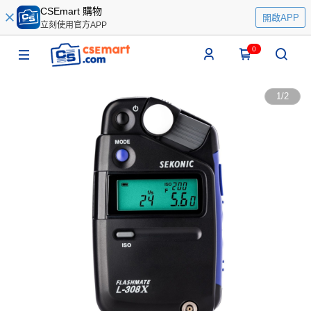
CSEmart 購物
開啟APP
立刻使用官方APP
0
1
/
2