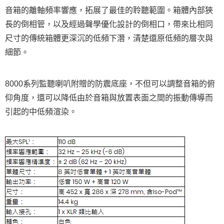
２．便利：只要手機號碼，簡訊認證，即可結帳。
音箱的離軸頻率響應，拓展了最佳的聆聽範圍。箱體內部狹
３．安心：先確認商品／服務後，再付款。
宅配
長的倒相管，以及經過聲學優化設計的倒相口，帶來比相同
每筆NT$75，滿NT$399(含以上)免運費
【「AFTEE先享後付」結帳流程】
１．於結帳方式選擇「AFTEE先享後付」後，將跳轉至「AFTEE先享後付」
尺寸的傳統箱體更深沉的低頻下潛，清楚還原低頻的層次與
付款後門市自取
結帳頁面，進行簡訊認證並確認金額後，即可完成結帳。
細節。
２．訂單成立數日內，您將收到繳費通知簡訊。
免運費
３．收到繳費通知簡訊後14天內，點擊此簡訊中的連結，可透過四大超商／
ATM／網路銀行／等多元方式進行付款，方視為交易完成。
※ 請注意：結帳手續完成當下不需立刻繳費，但若您需要取消訂單，請聯絡
8000系列監聽喇叭附贈的防震底座，不但可以調整音箱的俯
購買商品的店家。未經商家同意取消之訂單仍視為有效，需透過AFTEE先享
仰角度，還可以降低由於音箱與放置表面之間的振動傳導而
後付繳納相關費用。
※ 交易是否成功請以「AFTEE先享後付 」之結帳頁面顯示為準，若有關於
引起的中低頻渲染。
是否繳費成功／繳費後需取消欲退款等相關疑問，請聯繫「AFTEE先享後付
客戶支援中心」
https://netprotections.freshdesk.com/support/home
【注意事項】
１．透過由恩沛科技股份有限公司提供之「AFTEE先享後付」服務完成之交
易，需依本服務之必要範圍內提供個人資料，並將交易相關給付款項請求債
權轉讓予恩沛科技股份有限公司。
２．關於個人資料處理事宜，請瀏覽以下網址：
https://aftee.tw/terms/#terms3
３．未成年的使用者請事先徵得法定代理人或監護人之同意方可使用
「AFTEE先享後付」，若未經同意申辦者引起之損失，本公司不負相關責
任。