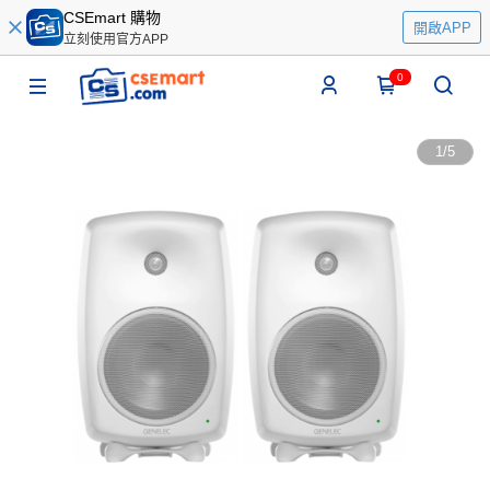
CSEmart 購物
開啟APP
立刻使用官方APP
0
1
/
5