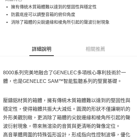
6 期 0 利率 每期
NT$25,833
21家銀行
合作金庫商業銀行
第一商業銀行
擁有傳統木質箱體難以達到的堅固性與穩定性
華南商業銀行
彰化商業銀行
12 期 0 利率 每期
NT$12,916
21家銀行
合作金庫商業銀行
第一商業銀行
防震底座可以調整音箱的俯仰角度
上海商業儲蓄銀行
台北富邦商業銀行
華南商業銀行
彰化商業銀行
合作金庫商業銀行
第一商業銀行
LINE Pay
國泰世華商業銀行
兆豐國際商業銀行
消除了箱體的尖銳邊緣和棱角所引起的聲波衍射現象
上海商業儲蓄銀行
台北富邦商業銀行
華南商業銀行
彰化商業銀行
臺灣中小企業銀行
台中商業銀行
國泰世華商業銀行
兆豐國際商業銀行
Apple Pay
上海商業儲蓄銀行
台北富邦商業銀行
匯豐（台灣）商業銀行
華泰商業銀行
臺灣中小企業銀行
台中商業銀行
國泰世華商業銀行
兆豐國際商業銀行
聯邦商業銀行
遠東國際商業銀行
匯豐（台灣）商業銀行
華泰商業銀行
街口支付
臺灣中小企業銀行
台中商業銀行
元大商業銀行
永豐商業銀行
詳細說明
相關推薦
聯邦商業銀行
遠東國際商業銀行
匯豐（台灣）商業銀行
華泰商業銀行
玉山商業銀行
星展（台灣）商業銀行
悠遊付
元大商業銀行
永豐商業銀行
聯邦商業銀行
遠東國際商業銀行
台新國際商業銀行
中國信託商業銀行
玉山商業銀行
星展（台灣）商業銀行
元大商業銀行
永豐商業銀行
台灣樂天信用卡公司
Google Pay
台新國際商業銀行
中國信託商業銀行
玉山商業銀行
星展（台灣）商業銀行
8000系列完美地融合了GENELEC多項核心專利技術於一
台灣樂天信用卡公司
台新國際商業銀行
中國信託商業銀行
全支付
體，也是GENELEC SAM™智能監聽系列的堅實基礎。
台灣樂天信用卡公司
全盈+PAY
壓鑄鋁材質的箱體，擁有傳統木質箱體難以達到的堅固性與
AFTEE先享後付
相關說明
穩定性，使得箱體共振大大減低。圓潤的形狀不僅讓喇叭的
【關於「AFTEE先享後付」】
外形美觀別緻，更消除了箱體的尖銳邊緣和棱角所引起的聲
ATM付款
AFTEE先享後付是「在收到商品之後才付款」的支付方式。 讓您購物簡單
波衍射現象，帶來無渲染的音質與更清晰的聲像定位。
便利好安心！
１．簡單：不需註冊會員、不需綁卡、不需儲值。
高音單體周圍的特殊弧形設計，形成指向性控制波導，優化
運送方式