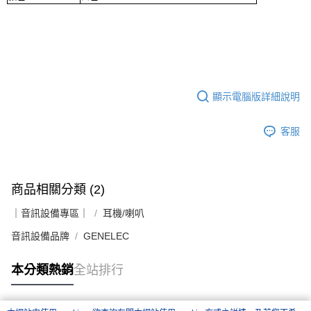
４．使用「AFTEE先享後付」時，將依據個別帳號之用戶狀況，依本公司即
時審查核予不同之上限額度；若仍有額度不足之情形，本公司將視審查結果
請求用戶進行身份認證。
５．嚴禁一人註冊多個帳號或使用他人資訊註冊。若發現惡意使用之情形，
恩沛科技股份有限公司將有權停止該用戶之使用額度並採取法律行動。
顯示電腦版詳細說明
客服
商品相關分類 (2)
｜音訊設備專區｜
耳機/喇叭
音訊設備品牌
GENELEC
本分類熱銷
全站排行