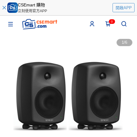
CSEmart 購物
開啟APP
立刻使用官方APP
0
1
/
6