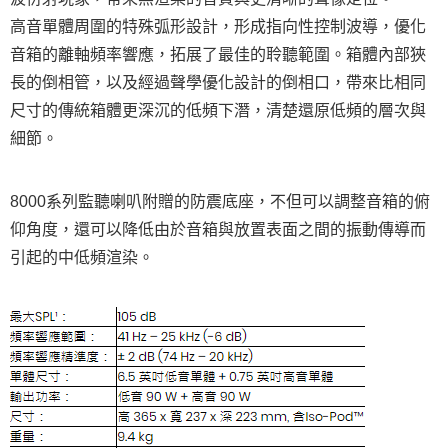
便利好安心！
１．簡單：不需註冊會員、不需綁卡、不需儲值。
高音單體周圍的特殊弧形設計，形成指向性控制波導，優化
運送方式
２．便利：只要手機號碼，簡訊認證，即可結帳。
音箱的離軸頻率響應，拓展了最佳的聆聽範圍。箱體內部狹
３．安心：先確認商品／服務後，再付款。
宅配
長的倒相管，以及經過聲學優化設計的倒相口，帶來比相同
每筆NT$75，滿NT$399(含以上)免運費
【「AFTEE先享後付」結帳流程】
尺寸的傳統箱體更深沉的低頻下潛，清楚還原低頻的層次與
１．於結帳方式選擇「AFTEE先享後付」後，將跳轉至「AFTEE先享後付」
付款後門市自取
結帳頁面，進行簡訊認證並確認金額後，即可完成結帳。
細節。
２．訂單成立數日內，您將收到繳費通知簡訊。
免運費
３．收到繳費通知簡訊後14天內，點擊此簡訊中的連結，可透過四大超商／
ATM／網路銀行／等多元方式進行付款，方視為交易完成。
※ 請注意：結帳手續完成當下不需立刻繳費，但若您需要取消訂單，請聯絡
8000系列監聽喇叭附贈的防震底座，不但可以調整音箱的俯
購買商品的店家。未經商家同意取消之訂單仍視為有效，需透過AFTEE先享
仰角度，還可以降低由於音箱與放置表面之間的振動傳導而
後付繳納相關費用。
※ 交易是否成功請以「AFTEE先享後付 」之結帳頁面顯示為準，若有關於
引起的中低頻渲染。
是否繳費成功／繳費後需取消欲退款等相關疑問，請聯繫「AFTEE先享後付
客戶支援中心」
https://netprotections.freshdesk.com/support/home
【注意事項】
１．透過由恩沛科技股份有限公司提供之「AFTEE先享後付」服務完成之交
易，需依本服務之必要範圍內提供個人資料，並將交易相關給付款項請求債
權轉讓予恩沛科技股份有限公司。
２．關於個人資料處理事宜，請瀏覽以下網址：
https://aftee.tw/terms/#terms3
３．未成年的使用者請事先徵得法定代理人或監護人之同意方可使用