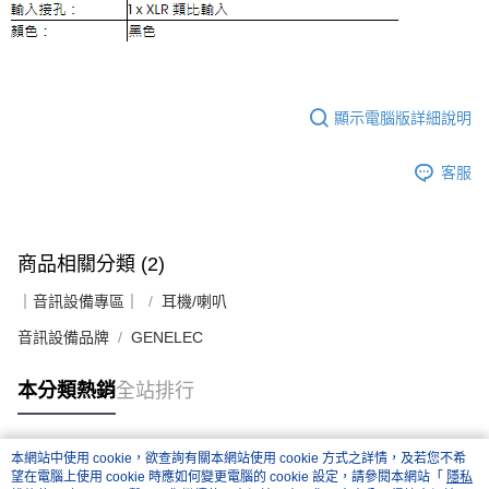
「AFTEE先享後付」，若未經同意申辦者引起之損失，本公司不負相關責
任。
４．使用「AFTEE先享後付」時，將依據個別帳號之用戶狀況，依本公司即
時審查核予不同之上限額度；若仍有額度不足之情形，本公司將視審查結果
請求用戶進行身份認證。
５．嚴禁一人註冊多個帳號或使用他人資訊註冊。若發現惡意使用之情形，
顯示電腦版詳細說明
恩沛科技股份有限公司將有權停止該用戶之使用額度並採取法律行動。
客服
商品相關分類 (2)
｜音訊設備專區｜
耳機/喇叭
音訊設備品牌
GENELEC
本分類熱銷
全站排行
本網站中使用 cookie，欲查詢有關本網站使用 cookie 方式之詳情，及若您不希
熱門標籤
望在電腦上使用 cookie 時應如何變更電腦的 cookie 設定，請參閱本網站「
隱私