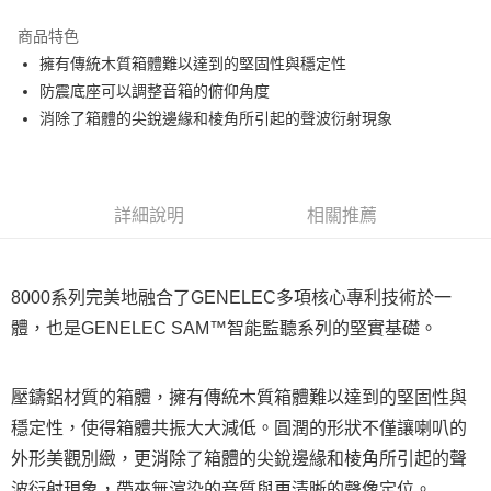
3 期 0 利率 每期
NT$28,333
21家銀行
商品特色
6 期 0 利率 每期
NT$14,166
21家銀行
合作金庫商業銀行
第一商業銀行
擁有傳統木質箱體難以達到的堅固性與穩定性
華南商業銀行
彰化商業銀行
12 期 0 利率 每期
NT$7,083
21家銀行
合作金庫商業銀行
第一商業銀行
防震底座可以調整音箱的俯仰角度
上海商業儲蓄銀行
台北富邦商業銀行
華南商業銀行
彰化商業銀行
合作金庫商業銀行
第一商業銀行
LINE Pay
國泰世華商業銀行
兆豐國際商業銀行
消除了箱體的尖銳邊緣和棱角所引起的聲波衍射現象
上海商業儲蓄銀行
台北富邦商業銀行
華南商業銀行
彰化商業銀行
臺灣中小企業銀行
台中商業銀行
國泰世華商業銀行
兆豐國際商業銀行
Apple Pay
上海商業儲蓄銀行
台北富邦商業銀行
匯豐（台灣）商業銀行
華泰商業銀行
臺灣中小企業銀行
台中商業銀行
國泰世華商業銀行
兆豐國際商業銀行
聯邦商業銀行
遠東國際商業銀行
匯豐（台灣）商業銀行
華泰商業銀行
街口支付
臺灣中小企業銀行
台中商業銀行
元大商業銀行
永豐商業銀行
詳細說明
相關推薦
聯邦商業銀行
遠東國際商業銀行
匯豐（台灣）商業銀行
華泰商業銀行
玉山商業銀行
星展（台灣）商業銀行
悠遊付
元大商業銀行
永豐商業銀行
聯邦商業銀行
遠東國際商業銀行
台新國際商業銀行
中國信託商業銀行
玉山商業銀行
星展（台灣）商業銀行
元大商業銀行
永豐商業銀行
台灣樂天信用卡公司
Google Pay
台新國際商業銀行
中國信託商業銀行
玉山商業銀行
星展（台灣）商業銀行
8000系列完美地融合了GENELEC多項核心專利技術於一
台灣樂天信用卡公司
台新國際商業銀行
中國信託商業銀行
全支付
體，也是GENELEC SAM™智能監聽系列的堅實基礎。
台灣樂天信用卡公司
全盈+PAY
壓鑄鋁材質的箱體，擁有傳統木質箱體難以達到的堅固性與
AFTEE先享後付
穩定性，使得箱體共振大大減低。圓潤的形狀不僅讓喇叭的
相關說明
【關於「AFTEE先享後付」】
外形美觀別緻，更消除了箱體的尖銳邊緣和棱角所引起的聲
ATM付款
AFTEE先享後付是「在收到商品之後才付款」的支付方式。 讓您購物簡單
波衍射現象，帶來無渲染的音質與更清晰的聲像定位。