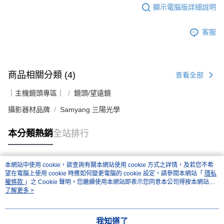
顯示電腦版詳細說明
４．使用「AFTEE先享後付」時，將依據個別帳號之用戶狀況，依本公司即
時審查核予不同之上限額度；若仍有額度不足之情形，本公司將視審查結果
請求用戶進行身份認證。
客服
５．嚴禁一人註冊多個帳號或使用他人資訊註冊。若發現惡意使用之情形，
恩沛科技股份有限公司將有權停止該用戶之使用額度並採取法律行動。
商品相關分類 (4)
查看全部
｜主機鏡頭專區｜
鏡頭/望遠鏡
攝影器材品牌
Samyang 三陽光學
本分類熱銷
全站排行
本網站中使用 cookie，欲查詢有關本網站使用 cookie 方式之詳情，及若您不希
熱門標籤
望在電腦上使用 cookie 時應如何變更電腦的 cookie 設定，請參閱本網站「
隱私
權條款
」之 Cookie 聲明。您繼續使用本網站即表示您同意本公司得按本網站使
用條款之 Cookie 聲明使用 cookie。
了解更多 >
我知道了