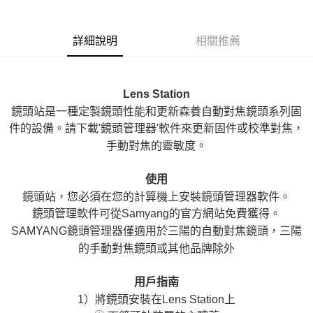
6 期 0 利率 每期
NT$350
21家銀行
合作金庫商業銀行
第一商業銀行
華南商業銀行
彰化商業銀行
12 期 0 利率 每期
NT$175
21家銀行
合作金庫商業銀行
第一商業銀行
詳細說明
相關推薦
上海商業儲蓄銀行
台北富邦商業銀行
華南商業銀行
彰化商業銀行
合作金庫商業銀行
第一商業銀行
LINE Pay
國泰世華商業銀行
兆豐國際商業銀行
上海商業儲蓄銀行
台北富邦商業銀行
華南商業銀行
彰化商業銀行
臺灣中小企業銀行
台中商業銀行
國泰世華商業銀行
兆豐國際商業銀行
Apple Pay
上海商業儲蓄銀行
台北富邦商業銀行
匯豐（台灣）商業銀行
華泰商業銀行
Lens Station
臺灣中小企業銀行
台中商業銀行
國泰世華商業銀行
兆豐國際商業銀行
聯邦商業銀行
遠東國際商業銀行
匯豐（台灣）商業銀行
華泰商業銀行
鏡頭站是一種定製鏡頭性能和更新森養自動對焦鏡頭系列固
街口支付
臺灣中小企業銀行
台中商業銀行
元大商業銀行
永豐商業銀行
聯邦商業銀行
遠東國際商業銀行
件的設備。請下載'鏡頭管理器'軟件來更新固件或校準對焦，
匯豐（台灣）商業銀行
華泰商業銀行
玉山商業銀行
星展（台灣）商業銀行
悠遊付
元大商業銀行
永豐商業銀行
聯邦商業銀行
遠東國際商業銀行
手動對焦的靈敏度。
台新國際商業銀行
中國信託商業銀行
玉山商業銀行
星展（台灣）商業銀行
元大商業銀行
永豐商業銀行
台灣樂天信用卡公司
Google Pay
台新國際商業銀行
中國信託商業銀行
玉山商業銀行
星展（台灣）商業銀行
使用
台灣樂天信用卡公司
台新國際商業銀行
中國信託商業銀行
全支付
鏡頭站，您必須在您的計算機上安裝鏡頭管理器軟件。
台灣樂天信用卡公司
鏡頭管理軟件可從Samyang的官方網站免費獲得。
全盈+PAY
SAMYANG鏡頭管理器僅適用於三陽的自動對焦鏡頭，三陽
AFTEE先享後付
的手動對焦鏡頭或其他品牌除外
相關說明
【關於「AFTEE先享後付」】
用戶指南
ATM付款
AFTEE先享後付是「在收到商品之後才付款」的支付方式。 讓您購物簡單
1）將鏡頭安裝在Lens Station上
便利好安心！
１．簡單：不需註冊會員、不需綁卡、不需儲值。