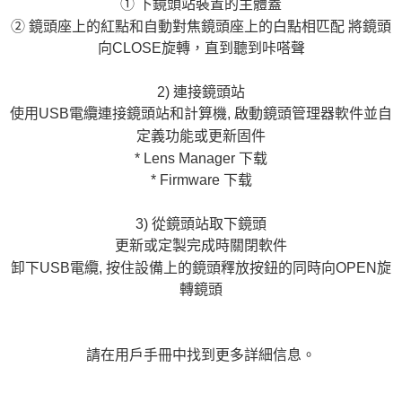
① 下鏡頭站裝置的主體蓋
運送方式
２．便利：只要手機號碼，簡訊認證，即可結帳。
② 鏡頭座上的紅點和自動對焦鏡頭座上的白點相匹配 將鏡頭
３．安心：先確認商品／服務後，再付款。
宅配
向CLOSE旋轉，直到聽到咔嗒聲
每筆NT$75，滿NT$399(含以上)免運費
【「AFTEE先享後付」結帳流程】
１．於結帳方式選擇「AFTEE先享後付」後，將跳轉至「AFTEE先享後付」
2) 連接鏡頭站
付款後門市自取
結帳頁面，進行簡訊認證並確認金額後，即可完成結帳。
２．訂單成立數日內，您將收到繳費通知簡訊。
使用USB電纜連接鏡頭站和計算機, 啟動鏡頭管理器軟件並自
免運費
３．收到繳費通知簡訊後14天內，點擊此簡訊中的連結，可透過四大超商／
定義功能或更新固件
ATM／網路銀行／等多元方式進行付款，方視為交易完成。
* Lens Manager 下载
※ 請注意：結帳手續完成當下不需立刻繳費，但若您需要取消訂單，請聯絡
購買商品的店家。未經商家同意取消之訂單仍視為有效，需透過AFTEE先享
* Firmware 下载
後付繳納相關費用。
※ 交易是否成功請以「AFTEE先享後付 」之結帳頁面顯示為準，若有關於
3) 從鏡頭站取下鏡頭
是否繳費成功／繳費後需取消欲退款等相關疑問，請聯繫「AFTEE先享後付
客戶支援中心」
https://netprotections.freshdesk.com/support/home
更新或定製完成時關閉軟件
卸下USB電纜, 按住設備上的鏡頭釋放按鈕的同時向OPEN旋
【注意事項】
轉鏡頭
１．透過由恩沛科技股份有限公司提供之「AFTEE先享後付」服務完成之交
易，需依本服務之必要範圍內提供個人資料，並將交易相關給付款項請求債
權轉讓予恩沛科技股份有限公司。
２．關於個人資料處理事宜，請瀏覽以下網址：
https://aftee.tw/terms/#terms3
請在用戶手冊中找到更多詳細信息。
３．未成年的使用者請事先徵得法定代理人或監護人之同意方可使用
「AFTEE先享後付」，若未經同意申辦者引起之損失，本公司不負相關責
任。