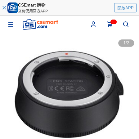
CSEmart 購物
開啟APP
立刻使用官方APP
0
1
/
2