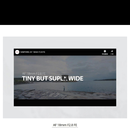
便利好安心！
１．簡單：不需註冊會員、不需綁卡、不需儲值。
運送方式
２．便利：只要手機號碼，簡訊認證，即可結帳。
３．安心：先確認商品／服務後，再付款。
宅配
每筆NT$75，滿NT$399(含以上)免運費
【「AFTEE先享後付」結帳流程】
１．於結帳方式選擇「AFTEE先享後付」後，將跳轉至「AFTEE先享後付」
付款後門市自取
結帳頁面，進行簡訊認證並確認金額後，即可完成結帳。
２．訂單成立數日內，您將收到繳費通知簡訊。
免運費
３．收到繳費通知簡訊後14天內，點擊此簡訊中的連結，可透過四大超商／
ATM／網路銀行／等多元方式進行付款，方視為交易完成。
※ 請注意：結帳手續完成當下不需立刻繳費，但若您需要取消訂單，請聯絡
購買商品的店家。未經商家同意取消之訂單仍視為有效，需透過AFTEE先享
後付繳納相關費用。
※ 交易是否成功請以「AFTEE先享後付 」之結帳頁面顯示為準，若有關於
是否繳費成功／繳費後需取消欲退款等相關疑問，請聯繫「AFTEE先享後付
客戶支援中心」
https://netprotections.freshdesk.com/support/home
【注意事項】
１．透過由恩沛科技股份有限公司提供之「AFTEE先享後付」服務完成之交
易，需依本服務之必要範圍內提供個人資料，並將交易相關給付款項請求債
權轉讓予恩沛科技股份有限公司。
２．關於個人資料處理事宜，請瀏覽以下網址：
https://aftee.tw/terms/#terms3
３．未成年的使用者請事先徵得法定代理人或監護人之同意方可使用