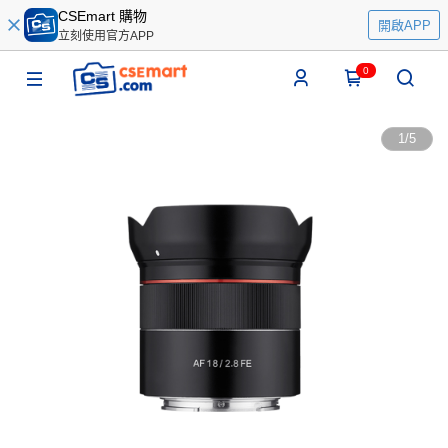
CSEmart 購物
開啟APP
立刻使用官方APP
0
1
/
5