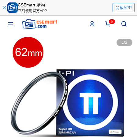
CSEmart 購物
開啟APP
立刻使用官方APP
0
1
/
2