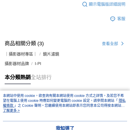
顯示電腦版詳細說明
客服
商品相關分類 (3)
查看全部
｜攝影器材專區｜
鏡片濾鏡
攝影器材品牌
I-PI
本分類熱銷
全站排行
本網站中使用 cookie，欲查詢有關本網站使用 cookie 方式之詳情，及若您不希
熱門標籤
望在電腦上使用 cookie 時應如何變更電腦的 cookie 設定，請參閱本網站「
隱私
權條款
」之 Cookie 聲明。您繼續使用本網站即表示您同意本公司得按本網站使
用條款之 Cookie 聲明使用 cookie。
了解更多 >
我知道了