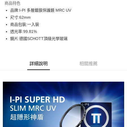
商品特色
6 期 0 利率 每期
NT$140
21家銀行
合作金庫商業銀行
第一商業銀行
品牌:I-PI 多層鍍膜保護鏡 MRC UV
華南商業銀行
彰化商業銀行
12 期 0 利率 每期
NT$70
21家銀行
合作金庫商業銀行
第一商業銀行
尺寸:62mm
上海商業儲蓄銀行
台北富邦商業銀行
華南商業銀行
彰化商業銀行
合作金庫商業銀行
第一商業銀行
超商取貨付款
國泰世華商業銀行
兆豐國際商業銀行
商品包裝:一入裝
上海商業儲蓄銀行
台北富邦商業銀行
華南商業銀行
彰化商業銀行
臺灣中小企業銀行
台中商業銀行
透光率:99.81%
國泰世華商業銀行
兆豐國際商業銀行
LINE Pay
上海商業儲蓄銀行
台北富邦商業銀行
匯豐（台灣）商業銀行
華泰商業銀行
臺灣中小企業銀行
台中商業銀行
鏡片:德國SCHOTT頂級光學玻璃
國泰世華商業銀行
兆豐國際商業銀行
聯邦商業銀行
遠東國際商業銀行
匯豐（台灣）商業銀行
華泰商業銀行
Apple Pay
臺灣中小企業銀行
台中商業銀行
元大商業銀行
永豐商業銀行
聯邦商業銀行
遠東國際商業銀行
匯豐（台灣）商業銀行
華泰商業銀行
玉山商業銀行
星展（台灣）商業銀行
街口支付
元大商業銀行
永豐商業銀行
聯邦商業銀行
遠東國際商業銀行
台新國際商業銀行
中國信託商業銀行
玉山商業銀行
星展（台灣）商業銀行
詳細說明
相關推薦
元大商業銀行
永豐商業銀行
台灣樂天信用卡公司
悠遊付
台新國際商業銀行
中國信託商業銀行
玉山商業銀行
星展（台灣）商業銀行
台灣樂天信用卡公司
台新國際商業銀行
中國信託商業銀行
Google Pay
台灣樂天信用卡公司
全支付
全盈+PAY
AFTEE先享後付
相關說明
【關於「AFTEE先享後付」】
ATM付款
AFTEE先享後付是「在收到商品之後才付款」的支付方式。 讓您購物簡單