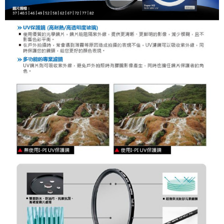
便利好安心！
１．簡單：不需註冊會員、不需綁卡、不需儲值。
運送方式
２．便利：只要手機號碼，簡訊認證，即可結帳。
３．安心：先確認商品／服務後，再付款。
全家取貨付款
每筆NT$60，滿NT$399(含以上)免運費
【「AFTEE先享後付」結帳流程】
１．於結帳方式選擇「AFTEE先享後付」後，將跳轉至「AFTEE先享後付」
萊爾富取貨付款
結帳頁面，進行簡訊認證並確認金額後，即可完成結帳。
２．訂單成立數日內，您將收到繳費通知簡訊。
每筆NT$60，滿NT$399(含以上)免運費
３．收到繳費通知簡訊後14天內，點擊此簡訊中的連結，可透過四大超商／
ATM／網路銀行／等多元方式進行付款，方視為交易完成。
7-11取貨付款
※ 請注意：結帳手續完成當下不需立刻繳費，但若您需要取消訂單，請聯絡
每筆NT$60，滿NT$399(含以上)免運費
購買商品的店家。未經商家同意取消之訂單仍視為有效，需透過AFTEE先享
後付繳納相關費用。
宅配
※ 交易是否成功請以「AFTEE先享後付 」之結帳頁面顯示為準，若有關於
是否繳費成功／繳費後需取消欲退款等相關疑問，請聯繫「AFTEE先享後付
每筆NT$75，滿NT$399(含以上)免運費
客戶支援中心」
https://netprotections.freshdesk.com/support/home
付款後門市自取
【注意事項】
１．透過由恩沛科技股份有限公司提供之「AFTEE先享後付」服務完成之交
免運費
易，需依本服務之必要範圍內提供個人資料，並將交易相關給付款項請求債
權轉讓予恩沛科技股份有限公司。
２．關於個人資料處理事宜，請瀏覽以下網址：
https://aftee.tw/terms/#terms3