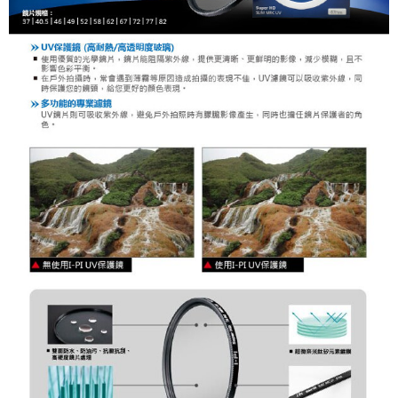
便利好安心！
１．簡單：不需註冊會員、不需綁卡、不需儲值。
運送方式
２．便利：只要手機號碼，簡訊認證，即可結帳。
３．安心：先確認商品／服務後，再付款。
全家取貨付款
每筆NT$60，滿NT$399(含以上)免運費
【「AFTEE先享後付」結帳流程】
１．於結帳方式選擇「AFTEE先享後付」後，將跳轉至「AFTEE先享後付」
萊爾富取貨付款
結帳頁面，進行簡訊認證並確認金額後，即可完成結帳。
２．訂單成立數日內，您將收到繳費通知簡訊。
每筆NT$60，滿NT$399(含以上)免運費
３．收到繳費通知簡訊後14天內，點擊此簡訊中的連結，可透過四大超商／
ATM／網路銀行／等多元方式進行付款，方視為交易完成。
7-11取貨付款
※ 請注意：結帳手續完成當下不需立刻繳費，但若您需要取消訂單，請聯絡
每筆NT$60，滿NT$399(含以上)免運費
購買商品的店家。未經商家同意取消之訂單仍視為有效，需透過AFTEE先享
後付繳納相關費用。
宅配
※ 交易是否成功請以「AFTEE先享後付 」之結帳頁面顯示為準，若有關於
是否繳費成功／繳費後需取消欲退款等相關疑問，請聯繫「AFTEE先享後付
每筆NT$75，滿NT$399(含以上)免運費
客戶支援中心」
https://netprotections.freshdesk.com/support/home
付款後門市自取
【注意事項】
１．透過由恩沛科技股份有限公司提供之「AFTEE先享後付」服務完成之交
免運費
易，需依本服務之必要範圍內提供個人資料，並將交易相關給付款項請求債
權轉讓予恩沛科技股份有限公司。
２．關於個人資料處理事宜，請瀏覽以下網址：
https://aftee.tw/terms/#terms3