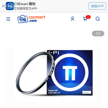
CSEmart 購物
開啟APP
立刻使用官方APP
0
1
/
2