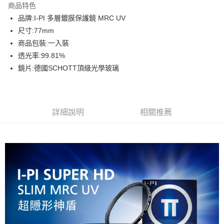
商品特色
6 期 0 利率 每期
NT$175
21家銀行
合作金庫商業銀行
第一商業銀行
品牌:I-PI 多層鍍膜保護鏡 MRC UV
華南商業銀行
彰化商業銀行
12 期 0 利率 每期
NT$87
21家銀行
合作金庫商業銀行
第一商業銀行
尺寸:77mm
上海商業儲蓄銀行
台北富邦商業銀行
華南商業銀行
彰化商業銀行
合作金庫商業銀行
第一商業銀行
超商取貨付款
國泰世華商業銀行
兆豐國際商業銀行
商品包裝:一入裝
上海商業儲蓄銀行
台北富邦商業銀行
華南商業銀行
彰化商業銀行
臺灣中小企業銀行
台中商業銀行
透光率:99.81%
國泰世華商業銀行
兆豐國際商業銀行
LINE Pay
上海商業儲蓄銀行
台北富邦商業銀行
匯豐（台灣）商業銀行
華泰商業銀行
臺灣中小企業銀行
台中商業銀行
鏡片:德國SCHOTT頂級光學玻璃
國泰世華商業銀行
兆豐國際商業銀行
聯邦商業銀行
遠東國際商業銀行
匯豐（台灣）商業銀行
華泰商業銀行
Apple Pay
臺灣中小企業銀行
台中商業銀行
元大商業銀行
永豐商業銀行
聯邦商業銀行
遠東國際商業銀行
匯豐（台灣）商業銀行
華泰商業銀行
玉山商業銀行
星展（台灣）商業銀行
街口支付
元大商業銀行
永豐商業銀行
聯邦商業銀行
遠東國際商業銀行
台新國際商業銀行
中國信託商業銀行
玉山商業銀行
星展（台灣）商業銀行
詳細說明
相關推薦
元大商業銀行
永豐商業銀行
台灣樂天信用卡公司
悠遊付
台新國際商業銀行
中國信託商業銀行
玉山商業銀行
星展（台灣）商業銀行
台灣樂天信用卡公司
台新國際商業銀行
中國信託商業銀行
Google Pay
台灣樂天信用卡公司
全支付
全盈+PAY
AFTEE先享後付
相關說明
【關於「AFTEE先享後付」】
ATM付款
AFTEE先享後付是「在收到商品之後才付款」的支付方式。 讓您購物簡單