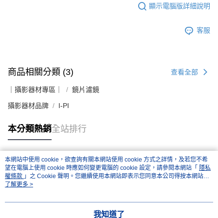
顯示電腦版詳細說明
客服
商品相關分類 (3)
查看全部
｜攝影器材專區｜
鏡片濾鏡
攝影器材品牌
I-PI
本分類熱銷
全站排行
本網站中使用 cookie，欲查詢有關本網站使用 cookie 方式之詳情，及若您不希
熱門標籤
望在電腦上使用 cookie 時應如何變更電腦的 cookie 設定，請參閱本網站「
隱私
權條款
」之 Cookie 聲明。您繼續使用本網站即表示您同意本公司得按本網站使
用條款之 Cookie 聲明使用 cookie。
了解更多 >
我知道了