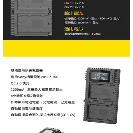
便利好安心！
１．簡單：不需註冊會員、不需綁卡、不需儲值。
運送方式
２．便利：只要手機號碼，簡訊認證，即可結帳。
３．安心：先確認商品／服務後，再付款。
全家取貨付款
每筆NT$60，滿NT$399(含以上)免運費
【「AFTEE先享後付」結帳流程】
１．於結帳方式選擇「AFTEE先享後付」後，將跳轉至「AFTEE先享後付」
萊爾富取貨付款
結帳頁面，進行簡訊認證並確認金額後，即可完成結帳。
２．訂單成立數日內，您將收到繳費通知簡訊。
每筆NT$60，滿NT$399(含以上)免運費
３．收到繳費通知簡訊後14天內，點擊此簡訊中的連結，可透過四大超商／
ATM／網路銀行／等多元方式進行付款，方視為交易完成。
7-11取貨付款
※ 請注意：結帳手續完成當下不需立刻繳費，但若您需要取消訂單，請聯絡
每筆NT$60，滿NT$399(含以上)免運費
購買商品的店家。未經商家同意取消之訂單仍視為有效，需透過AFTEE先享
後付繳納相關費用。
宅配
※ 交易是否成功請以「AFTEE先享後付 」之結帳頁面顯示為準，若有關於
是否繳費成功／繳費後需取消欲退款等相關疑問，請聯繫「AFTEE先享後付
每筆NT$75，滿NT$399(含以上)免運費
客戶支援中心」
https://netprotections.freshdesk.com/support/home
付款後門市自取
【注意事項】
１．透過由恩沛科技股份有限公司提供之「AFTEE先享後付」服務完成之交
免運費
易，需依本服務之必要範圍內提供個人資料，並將交易相關給付款項請求債
權轉讓予恩沛科技股份有限公司。
２．關於個人資料處理事宜，請瀏覽以下網址：
https://aftee.tw/terms/#terms3
３．未成年的使用者請事先徵得法定代理人或監護人之同意方可使用