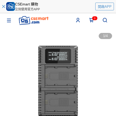
CSEmart 購物
開啟APP
立刻使用官方APP
0
1
/
4