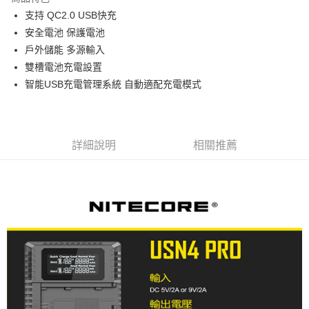
6 期 0 利率 每期
NT$183
21家銀行
合作金庫商業銀行
第一商業銀行
支持 QC2.0 USB快充
華南商業銀行
彰化商業銀行
12 期 0 利率 每期
NT$91
21家銀行
合作金庫商業銀行
第一商業銀行
安全電池 保護電池
上海商業儲蓄銀行
台北富邦商業銀行
華南商業銀行
彰化商業銀行
合作金庫商業銀行
第一商業銀行
超商取貨付款
國泰世華商業銀行
兆豐國際商業銀行
戶外儲能 多源輸入
上海商業儲蓄銀行
台北富邦商業銀行
華南商業銀行
彰化商業銀行
臺灣中小企業銀行
台中商業銀行
雙槽電池充電設置
國泰世華商業銀行
兆豐國際商業銀行
LINE Pay
上海商業儲蓄銀行
台北富邦商業銀行
匯豐（台灣）商業銀行
華泰商業銀行
臺灣中小企業銀行
台中商業銀行
智能USB充電管理系統 自動適配充電模式
國泰世華商業銀行
兆豐國際商業銀行
聯邦商業銀行
遠東國際商業銀行
匯豐（台灣）商業銀行
華泰商業銀行
Apple Pay
臺灣中小企業銀行
台中商業銀行
元大商業銀行
永豐商業銀行
聯邦商業銀行
遠東國際商業銀行
匯豐（台灣）商業銀行
華泰商業銀行
玉山商業銀行
星展（台灣）商業銀行
街口支付
元大商業銀行
永豐商業銀行
聯邦商業銀行
遠東國際商業銀行
台新國際商業銀行
中國信託商業銀行
玉山商業銀行
星展（台灣）商業銀行
詳細說明
相關推薦
元大商業銀行
永豐商業銀行
台灣樂天信用卡公司
悠遊付
台新國際商業銀行
中國信託商業銀行
玉山商業銀行
星展（台灣）商業銀行
台灣樂天信用卡公司
台新國際商業銀行
中國信託商業銀行
Google Pay
台灣樂天信用卡公司
全支付
全盈+PAY
AFTEE先享後付
相關說明
【關於「AFTEE先享後付」】
ATM付款
AFTEE先享後付是「在收到商品之後才付款」的支付方式。 讓您購物簡單