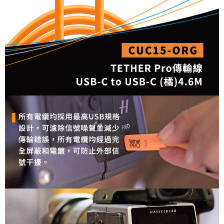
便利好安心！
１．簡單：不需註冊會員、不需綁卡、不需儲值。
運送方式
２．便利：只要手機號碼，簡訊認證，即可結帳。
３．安心：先確認商品／服務後，再付款。
全家取貨付款
每筆NT$60，滿NT$399(含以上)免運費
【「AFTEE先享後付」結帳流程】
１．於結帳方式選擇「AFTEE先享後付」後，將跳轉至「AFTEE先享後付」
萊爾富取貨付款
結帳頁面，進行簡訊認證並確認金額後，即可完成結帳。
２．訂單成立數日內，您將收到繳費通知簡訊。
每筆NT$60，滿NT$399(含以上)免運費
３．收到繳費通知簡訊後14天內，點擊此簡訊中的連結，可透過四大超商／
ATM／網路銀行／等多元方式進行付款，方視為交易完成。
7-11取貨付款
※ 請注意：結帳手續完成當下不需立刻繳費，但若您需要取消訂單，請聯絡
每筆NT$60，滿NT$399(含以上)免運費
購買商品的店家。未經商家同意取消之訂單仍視為有效，需透過AFTEE先享
後付繳納相關費用。
宅配
※ 交易是否成功請以「AFTEE先享後付 」之結帳頁面顯示為準，若有關於
是否繳費成功／繳費後需取消欲退款等相關疑問，請聯繫「AFTEE先享後付
每筆NT$75，滿NT$399(含以上)免運費
客戶支援中心」
https://netprotections.freshdesk.com/support/home
付款後門市自取
【注意事項】
１．透過由恩沛科技股份有限公司提供之「AFTEE先享後付」服務完成之交
免運費
易，需依本服務之必要範圍內提供個人資料，並將交易相關給付款項請求債
權轉讓予恩沛科技股份有限公司。
２．關於個人資料處理事宜，請瀏覽以下網址：
https://aftee.tw/terms/#terms3