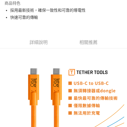
商品特色
6 期 0 利率 每期
NT$416
21家銀行
合作金庫商業銀行
第一商業銀行
採用最新技術，確保一致性和可靠的導電性
華南商業銀行
彰化商業銀行
12 期 0 利率 每期
NT$208
21家銀行
合作金庫商業銀行
第一商業銀行
快速可靠的傳輸
上海商業儲蓄銀行
台北富邦商業銀行
華南商業銀行
彰化商業銀行
合作金庫商業銀行
第一商業銀行
超商取貨付款
國泰世華商業銀行
兆豐國際商業銀行
上海商業儲蓄銀行
台北富邦商業銀行
華南商業銀行
彰化商業銀行
臺灣中小企業銀行
台中商業銀行
國泰世華商業銀行
兆豐國際商業銀行
LINE Pay
上海商業儲蓄銀行
台北富邦商業銀行
匯豐（台灣）商業銀行
華泰商業銀行
臺灣中小企業銀行
台中商業銀行
國泰世華商業銀行
兆豐國際商業銀行
聯邦商業銀行
遠東國際商業銀行
詳細說明
相關推薦
匯豐（台灣）商業銀行
華泰商業銀行
Apple Pay
臺灣中小企業銀行
台中商業銀行
元大商業銀行
永豐商業銀行
聯邦商業銀行
遠東國際商業銀行
匯豐（台灣）商業銀行
華泰商業銀行
玉山商業銀行
星展（台灣）商業銀行
街口支付
元大商業銀行
永豐商業銀行
聯邦商業銀行
遠東國際商業銀行
台新國際商業銀行
中國信託商業銀行
玉山商業銀行
星展（台灣）商業銀行
元大商業銀行
永豐商業銀行
台灣樂天信用卡公司
悠遊付
台新國際商業銀行
中國信託商業銀行
玉山商業銀行
星展（台灣）商業銀行
台灣樂天信用卡公司
台新國際商業銀行
中國信託商業銀行
Google Pay
台灣樂天信用卡公司
全支付
全盈+PAY
AFTEE先享後付
相關說明
【關於「AFTEE先享後付」】
ATM付款
AFTEE先享後付是「在收到商品之後才付款」的支付方式。 讓您購物簡單