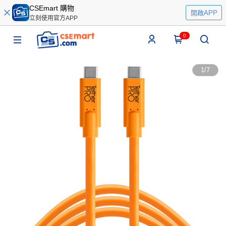
CSEmart 購物
開啟APP
立刻使用官方APP
0
1
/
7