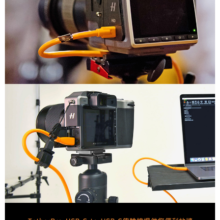
３．未成年的使用者請事先徵得法定代理人或監護人之同意方可使用
「AFTEE先享後付」，若未經同意申辦者引起之損失，本公司不負相關責
任。
４．使用「AFTEE先享後付」時，將依據個別帳號之用戶狀況，依本公司即
時審查核予不同之上限額度；若仍有額度不足之情形，本公司將視審查結果
請求用戶進行身份認證。
５．嚴禁一人註冊多個帳號或使用他人資訊註冊。若發現惡意使用之情形，
恩沛科技股份有限公司將有權停止該用戶之使用額度並採取法律行動。