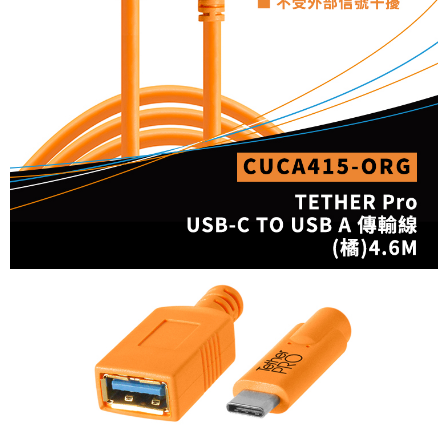
【關於「AFTEE先享後付」】
ATM付款
AFTEE先享後付是「在收到商品之後才付款」的支付方式。 讓您購物簡單
便利好安心！
１．簡單：不需註冊會員、不需綁卡、不需儲值。
運送方式
２．便利：只要手機號碼，簡訊認證，即可結帳。
３．安心：先確認商品／服務後，再付款。
全家取貨付款
每筆NT$60，滿NT$399(含以上)免運費
【「AFTEE先享後付」結帳流程】
１．於結帳方式選擇「AFTEE先享後付」後，將跳轉至「AFTEE先享後付」
萊爾富取貨付款
結帳頁面，進行簡訊認證並確認金額後，即可完成結帳。
２．訂單成立數日內，您將收到繳費通知簡訊。
每筆NT$60，滿NT$399(含以上)免運費
３．收到繳費通知簡訊後14天內，點擊此簡訊中的連結，可透過四大超商／
ATM／網路銀行／等多元方式進行付款，方視為交易完成。
7-11取貨付款
※ 請注意：結帳手續完成當下不需立刻繳費，但若您需要取消訂單，請聯絡
每筆NT$60，滿NT$399(含以上)免運費
購買商品的店家。未經商家同意取消之訂單仍視為有效，需透過AFTEE先享
後付繳納相關費用。
宅配
※ 交易是否成功請以「AFTEE先享後付 」之結帳頁面顯示為準，若有關於
是否繳費成功／繳費後需取消欲退款等相關疑問，請聯繫「AFTEE先享後付
每筆NT$75，滿NT$399(含以上)免運費
客戶支援中心」
https://netprotections.freshdesk.com/support/home
付款後門市自取
【注意事項】
１．透過由恩沛科技股份有限公司提供之「AFTEE先享後付」服務完成之交
免運費
易，需依本服務之必要範圍內提供個人資料，並將交易相關給付款項請求債
權轉讓予恩沛科技股份有限公司。
２．關於個人資料處理事宜，請瀏覽以下網址：