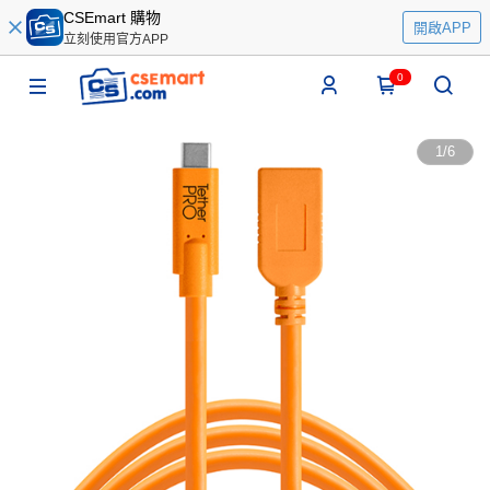
CSEmart 購物
開啟APP
立刻使用官方APP
0
1
/
6