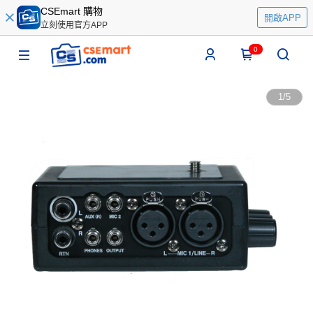
CSEmart 購物
開啟APP
立刻使用官方APP
0
1
/
5