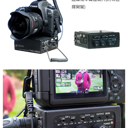
便利好安心！
１．簡單：不需註冊會員、不需綁卡、不需儲值。
運送方式
２．便利：只要手機號碼，簡訊認證，即可結帳。
３．安心：先確認商品／服務後，再付款。
全家取貨付款
每筆NT$60，滿NT$399(含以上)免運費
【「AFTEE先享後付」結帳流程】
１．於結帳方式選擇「AFTEE先享後付」後，將跳轉至「AFTEE先享後付」
萊爾富取貨付款
結帳頁面，進行簡訊認證並確認金額後，即可完成結帳。
２．訂單成立數日內，您將收到繳費通知簡訊。
每筆NT$60，滿NT$399(含以上)免運費
３．收到繳費通知簡訊後14天內，點擊此簡訊中的連結，可透過四大超商／
ATM／網路銀行／等多元方式進行付款，方視為交易完成。
7-11取貨付款
※ 請注意：結帳手續完成當下不需立刻繳費，但若您需要取消訂單，請聯絡
每筆NT$60，滿NT$399(含以上)免運費
購買商品的店家。未經商家同意取消之訂單仍視為有效，需透過AFTEE先享
後付繳納相關費用。
宅配
※ 交易是否成功請以「AFTEE先享後付 」之結帳頁面顯示為準，若有關於
是否繳費成功／繳費後需取消欲退款等相關疑問，請聯繫「AFTEE先享後付
每筆NT$75，滿NT$399(含以上)免運費
客戶支援中心」
https://netprotections.freshdesk.com/support/home
付款後門市自取
【注意事項】
１．透過由恩沛科技股份有限公司提供之「AFTEE先享後付」服務完成之交
免運費
易，需依本服務之必要範圍內提供個人資料，並將交易相關給付款項請求債
權轉讓予恩沛科技股份有限公司。
２．關於個人資料處理事宜，請瀏覽以下網址：
https://aftee.tw/terms/#terms3