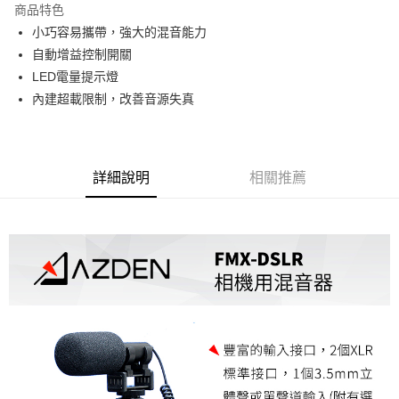
商品特色
6 期 0 利率 每期
NT$825
21家銀行
合作金庫商業銀行
第一商業銀行
小巧容易攜帶，強大的混音能力
華南商業銀行
彰化商業銀行
12 期 0 利率 每期
NT$412
21家銀行
合作金庫商業銀行
第一商業銀行
自動增益控制開關
上海商業儲蓄銀行
台北富邦商業銀行
華南商業銀行
彰化商業銀行
合作金庫商業銀行
第一商業銀行
超商取貨付款
國泰世華商業銀行
兆豐國際商業銀行
LED電量提示燈
上海商業儲蓄銀行
台北富邦商業銀行
華南商業銀行
彰化商業銀行
臺灣中小企業銀行
台中商業銀行
內建超載限制，改善音源失真
國泰世華商業銀行
兆豐國際商業銀行
LINE Pay
上海商業儲蓄銀行
台北富邦商業銀行
匯豐（台灣）商業銀行
華泰商業銀行
臺灣中小企業銀行
台中商業銀行
國泰世華商業銀行
兆豐國際商業銀行
聯邦商業銀行
遠東國際商業銀行
匯豐（台灣）商業銀行
華泰商業銀行
Apple Pay
臺灣中小企業銀行
台中商業銀行
元大商業銀行
永豐商業銀行
聯邦商業銀行
遠東國際商業銀行
匯豐（台灣）商業銀行
華泰商業銀行
玉山商業銀行
星展（台灣）商業銀行
街口支付
元大商業銀行
永豐商業銀行
詳細說明
相關推薦
聯邦商業銀行
遠東國際商業銀行
台新國際商業銀行
中國信託商業銀行
玉山商業銀行
星展（台灣）商業銀行
元大商業銀行
永豐商業銀行
台灣樂天信用卡公司
悠遊付
台新國際商業銀行
中國信託商業銀行
玉山商業銀行
星展（台灣）商業銀行
台灣樂天信用卡公司
台新國際商業銀行
中國信託商業銀行
Google Pay
台灣樂天信用卡公司
全支付
全盈+PAY
AFTEE先享後付
相關說明
【關於「AFTEE先享後付」】
ATM付款
AFTEE先享後付是「在收到商品之後才付款」的支付方式。 讓您購物簡單