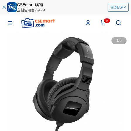
CSEmart 購物
開啟APP
立刻使用官方APP
0
1
/
5