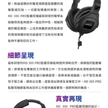
便利好安心！
１．簡單：不需註冊會員、不需綁卡、不需儲值。
運送方式
２．便利：只要手機號碼，簡訊認證，即可結帳。
３．安心：先確認商品／服務後，再付款。
全家取貨付款
每筆NT$60，滿NT$399(含以上)免運費
【「AFTEE先享後付」結帳流程】
１．於結帳方式選擇「AFTEE先享後付」後，將跳轉至「AFTEE先享後付」
萊爾富取貨付款
結帳頁面，進行簡訊認證並確認金額後，即可完成結帳。
２．訂單成立數日內，您將收到繳費通知簡訊。
每筆NT$60，滿NT$399(含以上)免運費
３．收到繳費通知簡訊後14天內，點擊此簡訊中的連結，可透過四大超商／
ATM／網路銀行／等多元方式進行付款，方視為交易完成。
7-11取貨付款
※ 請注意：結帳手續完成當下不需立刻繳費，但若您需要取消訂單，請聯絡
每筆NT$60，滿NT$399(含以上)免運費
購買商品的店家。未經商家同意取消之訂單仍視為有效，需透過AFTEE先享
後付繳納相關費用。
宅配
※ 交易是否成功請以「AFTEE先享後付 」之結帳頁面顯示為準，若有關於
是否繳費成功／繳費後需取消欲退款等相關疑問，請聯繫「AFTEE先享後付
每筆NT$75，滿NT$399(含以上)免運費
客戶支援中心」
https://netprotections.freshdesk.com/support/home
付款後門市自取
【注意事項】
１．透過由恩沛科技股份有限公司提供之「AFTEE先享後付」服務完成之交
免運費
易，需依本服務之必要範圍內提供個人資料，並將交易相關給付款項請求債
權轉讓予恩沛科技股份有限公司。
２．關於個人資料處理事宜，請瀏覽以下網址：
https://aftee.tw/terms/#terms3
３．未成年的使用者請事先徵得法定代理人或監護人之同意方可使用