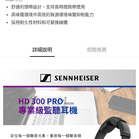
6 期 0 利率 每期
NT$1,483
21家銀行
合作金庫商業銀行
第一商業銀行
舒適的頭帶設計，支持長時間佩帶使用
華南商業銀行
彰化商業銀行
12 期 0 利率 每期
NT$741
21家銀行
合作金庫商業銀行
第一商業銀行
高噪聲環境中高效的無源環境噪聲抑制能力
上海商業儲蓄銀行
台北富邦商業銀行
華南商業銀行
彰化商業銀行
合作金庫商業銀行
第一商業銀行
超商取貨付款
國泰世華商業銀行
兆豐國際商業銀行
採用耐久性材料和可替換線纜
上海商業儲蓄銀行
台北富邦商業銀行
華南商業銀行
彰化商業銀行
臺灣中小企業銀行
台中商業銀行
國泰世華商業銀行
兆豐國際商業銀行
LINE Pay
上海商業儲蓄銀行
台北富邦商業銀行
匯豐（台灣）商業銀行
華泰商業銀行
臺灣中小企業銀行
台中商業銀行
國泰世華商業銀行
兆豐國際商業銀行
聯邦商業銀行
遠東國際商業銀行
匯豐（台灣）商業銀行
華泰商業銀行
Apple Pay
臺灣中小企業銀行
台中商業銀行
元大商業銀行
永豐商業銀行
詳細說明
相關推薦
聯邦商業銀行
遠東國際商業銀行
匯豐（台灣）商業銀行
華泰商業銀行
玉山商業銀行
星展（台灣）商業銀行
街口支付
元大商業銀行
永豐商業銀行
聯邦商業銀行
遠東國際商業銀行
台新國際商業銀行
中國信託商業銀行
玉山商業銀行
星展（台灣）商業銀行
元大商業銀行
永豐商業銀行
台灣樂天信用卡公司
悠遊付
台新國際商業銀行
中國信託商業銀行
玉山商業銀行
星展（台灣）商業銀行
台灣樂天信用卡公司
台新國際商業銀行
中國信託商業銀行
Google Pay
台灣樂天信用卡公司
全支付
全盈+PAY
AFTEE先享後付
相關說明
【關於「AFTEE先享後付」】
ATM付款
AFTEE先享後付是「在收到商品之後才付款」的支付方式。 讓您購物簡單