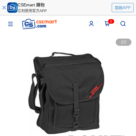
CSEmart 購物
開啟APP
立刻使用官方APP
0
1
/
2