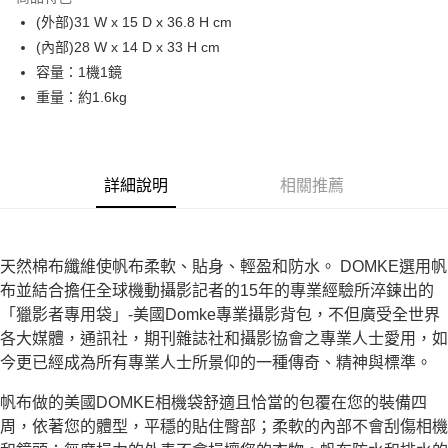
6 期 0 利率 每期
NT$333
21家銀行
合作金庫商業銀行
第一商業銀行
(外部)31 W x 15 D x 36.8 H cm
華南商業銀行
彰化商業銀行
12 期 0 利率 每期
NT$166
21家銀行
合作金庫商業銀行
第一商業銀行
(內部)28 W x 14 D x 33 H cm
上海商業儲蓄銀行
台北富邦商業銀行
華南商業銀行
彰化商業銀行
合作金庫商業銀行
第一商業銀行
LINE Pay
國泰世華商業銀行
兆豐國際商業銀行
容量：1機1鏡
上海商業儲蓄銀行
台北富邦商業銀行
華南商業銀行
彰化商業銀行
臺灣中小企業銀行
台中商業銀行
重量：約1.6kg
國泰世華商業銀行
兆豐國際商業銀行
Apple Pay
上海商業儲蓄銀行
台北富邦商業銀行
匯豐（台灣）商業銀行
華泰商業銀行
臺灣中小企業銀行
台中商業銀行
國泰世華商業銀行
兆豐國際商業銀行
聯邦商業銀行
遠東國際商業銀行
匯豐（台灣）商業銀行
華泰商業銀行
街口支付
臺灣中小企業銀行
台中商業銀行
元大商業銀行
永豐商業銀行
聯邦商業銀行
遠東國際商業銀行
匯豐（台灣）商業銀行
華泰商業銀行
玉山商業銀行
星展（台灣）商業銀行
悠遊付
元大商業銀行
永豐商業銀行
詳細說明
相關推薦
聯邦商業銀行
遠東國際商業銀行
台新國際商業銀行
中國信託商業銀行
玉山商業銀行
星展（台灣）商業銀行
元大商業銀行
永豐商業銀行
台灣樂天信用卡公司
Google Pay
台新國際商業銀行
中國信託商業銀行
玉山商業銀行
星展（台灣）商業銀行
台灣樂天信用卡公司
台新國際商業銀行
中國信託商業銀行
全支付
天然棉布纖維使帆布柔軟、貼身、輕盈和防水。 DOMKE選用帆
台灣樂天信用卡公司
布並結合擔任全球機動攝影記者的15年的專業經驗所淬鍊出的
全盈+PAY
「獵影者專用袋」-美國Domke專業攝影背包，不但廣受全世界
AFTEE先享後付
各大媒體，通訊社，期刊雜誌社和攝影協會之專業人士愛用，如
相關說明
今更已經成為所有專業人士所景仰的一種傳奇、精神與標準。
【關於「AFTEE先享後付」】
ATM付款
AFTEE先享後付是「在收到商品之後才付款」的支付方式。 讓您購物簡單
帆布做的美國DOMKE相機袋舒適且恰當的包覆在您的裝備四
便利好安心！
周，依著您的體型，平穩的貼住臀部；柔軟的內部不會刮傷相機
１．簡單：不需註冊會員、不需綁卡、不需儲值。
運送方式