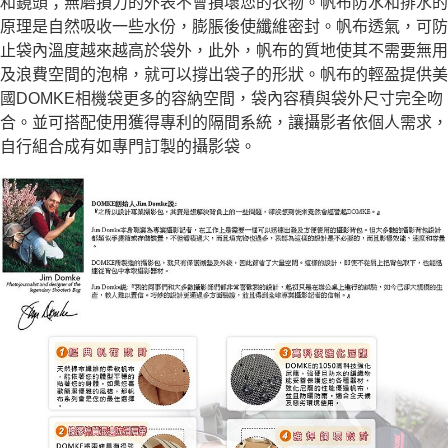
和鏡頭；無磨損力的外表不會損壞您的衣物。帆布防水和排水的
２．便利：只要手機號碼，簡訊認證，即可結帳。
３．安心：先確認商品／服務後，再付款。
原理是自然吸收一些水份，膨脹後使纖維密封。帆布透氣，可防
宅配
止袋內溫度越來越高於袋外，此外，帆布的質地使其不需要無用
每筆NT$75，滿NT$399(含以上)免運費
【「AFTEE先享後付」結帳流程】
及浪費空間的泡棉，就可以撐出袋子的形狀。帆布的輕盈提供美
１．於結帳方式選擇「AFTEE先享後付」後，將跳轉至「AFTEE先享後付」
付款後門市自取
結帳頁面，進行簡訊認證並確認金額後，即可完成結帳。
國DOMKE相機袋更多的容納空間，袋內容積與袋外尺寸完全吻
２．訂單成立數日內，您將收到繳費通知簡訊。
免運費
合。並可搭配使用獲得專利的隔間系統，讓攝影者依個人需求，
３．收到繳費通知簡訊後14天內，點擊此簡訊中的連結，可透過四大超商／
自行組合成有如專門訂製的攝影袋。
ATM／網路銀行／等多元方式進行付款，方視為交易完成。
※ 請注意：結帳手續完成當下不需立刻繳費，但若您需要取消訂單，請聯絡
購買商品的店家。未經商家同意取消之訂單仍視為有效，需透過AFTEE先享
後付繳納相關費用。
※ 交易是否成功請以「AFTEE先享後付 」之結帳頁面顯示為準，若有關於
是否繳費成功／繳費後需取消欲退款等相關疑問，請聯繫「AFTEE先享後付
客戶支援中心」
https://netprotections.freshdesk.com/support/home
【注意事項】
１．透過由恩沛科技股份有限公司提供之「AFTEE先享後付」服務完成之交
易，需依本服務之必要範圍內提供個人資料，並將交易相關給付款項請求債
權轉讓予恩沛科技股份有限公司。
２．關於個人資料處理事宜，請瀏覽以下網址：
https://aftee.tw/terms/#terms3
３．未成年的使用者請事先徵得法定代理人或監護人之同意方可使用
「AFTEE先享後付」，若未經同意申辦者引起之損失，本公司不負相關責
任。