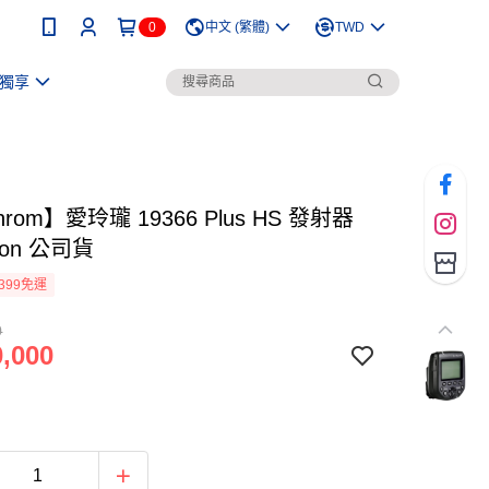
0
中文 (繁體)
TWD
獨享
chrom】愛玲瓏 19366 Plus HS 發射器
anon 公司貨
399免運
0
,000