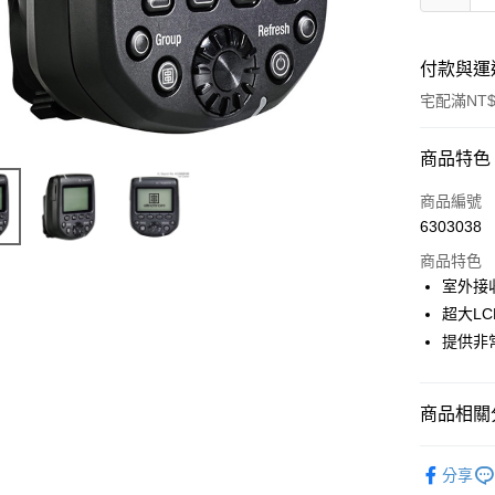
付款與運
宅配滿NT$
付款方式
商品特色
信用卡一
商品編號
6303038
信用卡分
商品特色
3 期 
室外接
6 期 
合作金
超大L
華南商
12 期
提供非
合作金
上海商
華南商
合作金
LINE Pay
國泰世
上海商
華南商
臺灣中
國泰世
商品相關分
Apple Pay
上海商
匯豐（
臺灣中
國泰世
聯邦商
燈光設備
匯豐（
街口支付
臺灣中
元大商
分享
聯邦商
匯豐（
👍YouTu