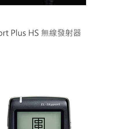
的店家。未經商家同意取消之訂單仍視為有效，需透過AFTEE
繳納相關費用。
否成功請以「AFTEE先享後付 」之結帳頁面顯示為準，若有關於
功／繳費後需取消欲退款等相關疑問，請聯繫「AFTEE先享後
援中心」
https://netprotections.freshdesk.com/support/home
項】
恩沛科技股份有限公司提供之「AFTEE先享後付」服務完成之
依本服務之必要範圍內提供個人資料，並將交易相關給付款項請
讓予恩沛科技股份有限公司。
個人資料處理事宜，請瀏覽以下網址：
ee.tw/terms/#terms3
年的使用者請事先徵得法定代理人或監護人之同意方可使用
E先享後付」，若未經同意申辦者引起之損失，本公司不負相關責
AFTEE先享後付」時，將依據個別帳號之用戶狀況，依本公司
核予不同之上限額度；若仍有額度不足之情形，本公司將視審查
用戶進行身份認證。
一人註冊多個帳號或使用他人資訊註冊。若發現惡意使用之情
科技股份有限公司將有權停止該用戶之使用額度並採取法律行