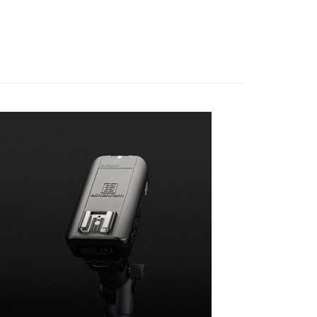
業銀行
星展（台灣）商業銀行
業銀行
永豐商業銀行
業銀行
遠東國際商業銀行
際商業銀行
中國信託商業銀行
業銀行
星展（台灣）商業銀行
備專區｜
控光工具
業銀行
永豐商業銀行
天信用卡公司
y
際商業銀行
中國信託商業銀行
業銀行
星展（台灣）商業銀行
天信用卡公司
際商業銀行
中國信託商業銀行
天信用卡公司
享後付
FTEE先享後付」】
先享後付是「在收到商品之後才付款」的支付方式。 讓您購物簡單
心！
：不需註冊會員、不需綁卡、不需儲值。
：只要手機號碼，簡訊認證，即可結帳。
：先確認商品／服務後，再付款。
EE先享後付」結帳流程】
5，滿NT$399(含以上)免運費
方式選擇「AFTEE先享後付」後，將跳轉至「AFTEE先享後
頁面，進行簡訊認證並確認金額後，即可完成結帳。
市自取
成立數日內，您將收到繳費通知簡訊。
費通知簡訊後14天內，點擊此簡訊中的連結，可透過四大超商
網路銀行／等多元方式進行付款，方視為交易完成。
：結帳手續完成當下不需立刻繳費，但若您需要取消訂單，請聯