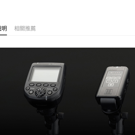
玉山商
悠遊付
元大商
聯邦商
台新國
玉山商
｜燈光設
元大商
台灣樂
Google Pa
台新國
玉山商
台灣樂
台新國
全支付
說明
相關推薦
台灣樂
全盈+PAY
AFTEE先
相關說明
【關於「A
ATM付款
AFTEE
便利好安
１．簡單
２．便利
運送方式
３．安心
宅配
【「AFT
每筆NT$7
１．於結帳
付」結帳
付款後門
２．訂單
３．收到繳
免運費
／ATM／
※ 請注意