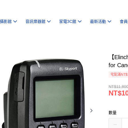
攝影館
音訊樂器館
家電3C館
最新活動
會員
【Elin
for C
宅配滿NT$
NT$11,80
NT$10
數量