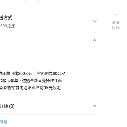
送方式
清除
399免運
紀錄
次付款
期付款
0 利率 每期
NT$3,333
21家銀行
收距離可達200公尺，室內則為60公尺
0 利率 每期
NT$1,666
21家銀行
庫商業銀行
第一商業銀行
CD顯示螢幕，透過全新直覺操作介面
業銀行
彰化商業銀行
 0 利率 每期
NT$833
21家銀行
常順暢的"雙向連結與控制"燈光設定
庫商業銀行
第一商業銀行
業儲蓄銀行
台北富邦商業銀行
業銀行
彰化商業銀行
庫商業銀行
第一商業銀行
華商業銀行
兆豐國際商業銀行
業儲蓄銀行
台北富邦商業銀行
業銀行
彰化商業銀行
小企業銀行
台中商業銀行
華商業銀行
兆豐國際商業銀行
類 (3)
業儲蓄銀行
台北富邦商業銀行
台灣）商業銀行
華泰商業銀行
小企業銀行
台中商業銀行
華商業銀行
兆豐國際商業銀行
業銀行
遠東國際商業銀行
品牌
Elinchrom 愛玲瓏
台灣）商業銀行
華泰商業銀行
小企業銀行
台中商業銀行
業銀行
永豐商業銀行
客服
業銀行
遠東國際商業銀行
台灣）商業銀行
華泰商業銀行
ber 推薦專區👍
燈光設備