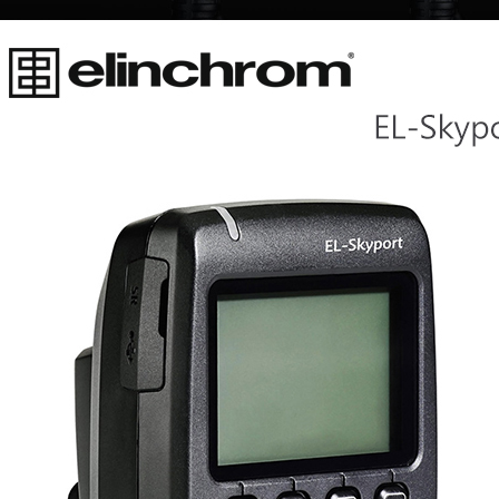
絡購買商品
先享後付
※ 交易是
是否繳費成
付客戶支
【注意事
１．透過由
交易，需
求債權轉
２．關於
https://aft
３．未成
「AFTE
任。
４．使用「
即時審查
結果請求
５．嚴禁
形，恩沛
動。