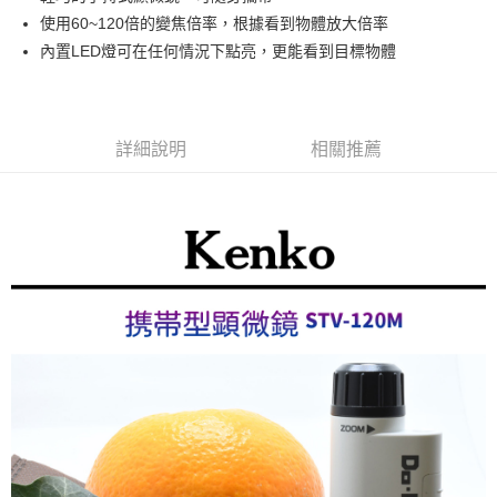
華南商業銀行
彰化商業銀行
12 期 0 利率 每期
NT$82
21家銀行
合作金庫商業銀行
第一商業銀行
使用60~120倍的變焦倍率，根據看到物體放大倍率
上海商業儲蓄銀行
台北富邦商業銀行
華南商業銀行
彰化商業銀行
合作金庫商業銀行
第一商業銀行
超商取貨付款
國泰世華商業銀行
兆豐國際商業銀行
內置LED燈可在任何情況下點亮，更能看到目標物體
上海商業儲蓄銀行
台北富邦商業銀行
華南商業銀行
彰化商業銀行
臺灣中小企業銀行
台中商業銀行
國泰世華商業銀行
兆豐國際商業銀行
LINE Pay
上海商業儲蓄銀行
台北富邦商業銀行
匯豐（台灣）商業銀行
華泰商業銀行
臺灣中小企業銀行
台中商業銀行
國泰世華商業銀行
兆豐國際商業銀行
聯邦商業銀行
遠東國際商業銀行
匯豐（台灣）商業銀行
華泰商業銀行
Apple Pay
臺灣中小企業銀行
台中商業銀行
元大商業銀行
永豐商業銀行
詳細說明
相關推薦
聯邦商業銀行
遠東國際商業銀行
匯豐（台灣）商業銀行
華泰商業銀行
玉山商業銀行
星展（台灣）商業銀行
街口支付
元大商業銀行
永豐商業銀行
聯邦商業銀行
遠東國際商業銀行
台新國際商業銀行
中國信託商業銀行
玉山商業銀行
星展（台灣）商業銀行
元大商業銀行
永豐商業銀行
台灣樂天信用卡公司
悠遊付
台新國際商業銀行
中國信託商業銀行
玉山商業銀行
星展（台灣）商業銀行
台灣樂天信用卡公司
台新國際商業銀行
中國信託商業銀行
Google Pay
台灣樂天信用卡公司
全支付
全盈+PAY
AFTEE先享後付
相關說明
【關於「AFTEE先享後付」】
ATM付款
AFTEE先享後付是「在收到商品之後才付款」的支付方式。 讓您購物簡單
便利好安心！
１．簡單：不需註冊會員、不需綁卡、不需儲值。