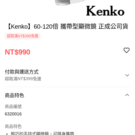
【Kenko】60-120倍 攜帶型顯微鏡 正成公司貨
超取滿NT$399免運
NT$990
付款與運送方式
超取滿NT$399免運
付款方式
商品特色
信用卡一次付款
商品編號
信用卡分期付款
6320016
3 期 0 利率 每期
NT$330
21家銀行
商品特色
6 期 0 利率 每期
NT$165
21家銀行
合作金庫商業銀行
第一商業銀行
輕巧的手持式顯微鏡，可隨身攜帶