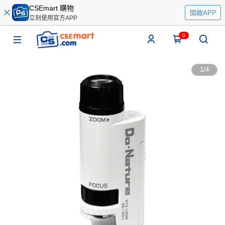
CSEmart 購物
開啟APP
立刻使用官方APP
0
1
/
4