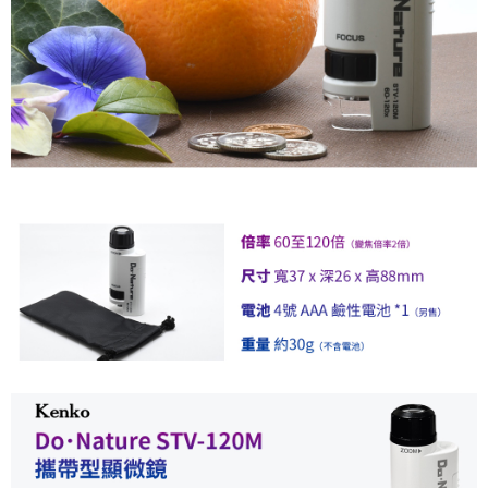
運送方式
２．便利：只要手機號碼，簡訊認證，即可結帳。
３．安心：先確認商品／服務後，再付款。
全家取貨付款
每筆NT$60，滿NT$399(含以上)免運費
【「AFTEE先享後付」結帳流程】
１．於結帳方式選擇「AFTEE先享後付」後，將跳轉至「AFTEE先享後付」
萊爾富取貨付款
結帳頁面，進行簡訊認證並確認金額後，即可完成結帳。
２．訂單成立數日內，您將收到繳費通知簡訊。
每筆NT$60，滿NT$399(含以上)免運費
３．收到繳費通知簡訊後14天內，點擊此簡訊中的連結，可透過四大超商／
ATM／網路銀行／等多元方式進行付款，方視為交易完成。
7-11取貨付款
※ 請注意：結帳手續完成當下不需立刻繳費，但若您需要取消訂單，請聯絡
每筆NT$60，滿NT$399(含以上)免運費
購買商品的店家。未經商家同意取消之訂單仍視為有效，需透過AFTEE先享
後付繳納相關費用。
宅配
※ 交易是否成功請以「AFTEE先享後付 」之結帳頁面顯示為準，若有關於
是否繳費成功／繳費後需取消欲退款等相關疑問，請聯繫「AFTEE先享後付
每筆NT$75，滿NT$399(含以上)免運費
客戶支援中心」
https://netprotections.freshdesk.com/support/home
付款後門市自取
【注意事項】
１．透過由恩沛科技股份有限公司提供之「AFTEE先享後付」服務完成之交
免運費
易，需依本服務之必要範圍內提供個人資料，並將交易相關給付款項請求債
權轉讓予恩沛科技股份有限公司。
２．關於個人資料處理事宜，請瀏覽以下網址：
https://aftee.tw/terms/#terms3
３．未成年的使用者請事先徵得法定代理人或監護人之同意方可使用
「AFTEE先享後付」，若未經同意申辦者引起之損失，本公司不負相關責
任。