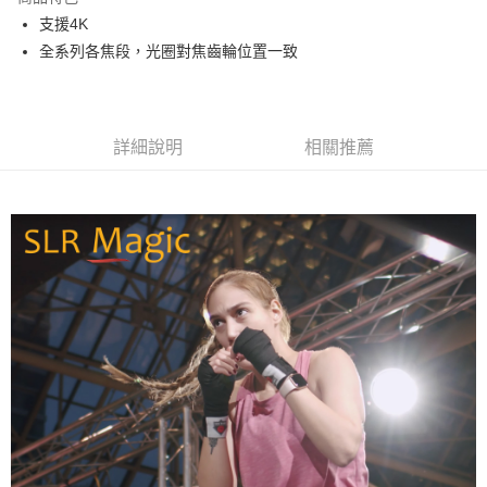
6 期 0 利率 每期
NT$3,650
21家銀行
合作金庫商業銀行
第一商業銀行
支援4K
華南商業銀行
彰化商業銀行
12 期 0 利率 每期
NT$1,825
21家銀行
合作金庫商業銀行
第一商業銀行
全系列各焦段，光圈對焦齒輪位置一致
上海商業儲蓄銀行
台北富邦商業銀行
華南商業銀行
彰化商業銀行
合作金庫商業銀行
第一商業銀行
LINE Pay
國泰世華商業銀行
兆豐國際商業銀行
上海商業儲蓄銀行
台北富邦商業銀行
華南商業銀行
彰化商業銀行
臺灣中小企業銀行
台中商業銀行
國泰世華商業銀行
兆豐國際商業銀行
Apple Pay
上海商業儲蓄銀行
台北富邦商業銀行
匯豐（台灣）商業銀行
華泰商業銀行
臺灣中小企業銀行
台中商業銀行
國泰世華商業銀行
兆豐國際商業銀行
聯邦商業銀行
遠東國際商業銀行
詳細說明
相關推薦
匯豐（台灣）商業銀行
華泰商業銀行
街口支付
臺灣中小企業銀行
台中商業銀行
元大商業銀行
永豐商業銀行
聯邦商業銀行
遠東國際商業銀行
匯豐（台灣）商業銀行
華泰商業銀行
玉山商業銀行
星展（台灣）商業銀行
悠遊付
元大商業銀行
永豐商業銀行
聯邦商業銀行
遠東國際商業銀行
台新國際商業銀行
中國信託商業銀行
玉山商業銀行
星展（台灣）商業銀行
元大商業銀行
永豐商業銀行
台灣樂天信用卡公司
Google Pay
台新國際商業銀行
中國信託商業銀行
玉山商業銀行
星展（台灣）商業銀行
台灣樂天信用卡公司
台新國際商業銀行
中國信託商業銀行
全支付
台灣樂天信用卡公司
全盈+PAY
AFTEE先享後付
相關說明
【關於「AFTEE先享後付」】
ATM付款
AFTEE先享後付是「在收到商品之後才付款」的支付方式。 讓您購物簡單
便利好安心！
１．簡單：不需註冊會員、不需綁卡、不需儲值。
運送方式