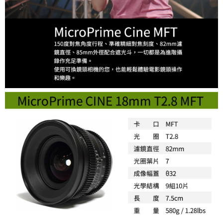
２．便利：只要手機號碼，簡訊認證，即可結帳。
３．安心：先確認商品／服務後，再付款。
宅配
每筆NT$75，滿NT$399(含以上)免運費
【「AFTEE先享後付」結帳流程】
１．於結帳方式選擇「AFTEE先享後付」後，將跳轉至「AFTEE先享後付」
付款後門市自取
結帳頁面，進行簡訊認證並確認金額後，即可完成結帳。
２．訂單成立數日內，您將收到繳費通知簡訊。
免運費
３．收到繳費通知簡訊後14天內，點擊此簡訊中的連結，可透過四大超商／
ATM／網路銀行／等多元方式進行付款，方視為交易完成。
※ 請注意：結帳手續完成當下不需立刻繳費，但若您需要取消訂單，請聯絡
購買商品的店家。未經商家同意取消之訂單仍視為有效，需透過AFTEE先享
後付繳納相關費用。
※ 交易是否成功請以「AFTEE先享後付 」之結帳頁面顯示為準，若有關於
是否繳費成功／繳費後需取消欲退款等相關疑問，請聯繫「AFTEE先享後付
客戶支援中心」
https://netprotections.freshdesk.com/support/home
【注意事項】
１．透過由恩沛科技股份有限公司提供之「AFTEE先享後付」服務完成之交
易，需依本服務之必要範圍內提供個人資料，並將交易相關給付款項請求債
權轉讓予恩沛科技股份有限公司。
２．關於個人資料處理事宜，請瀏覽以下網址：
https://aftee.tw/terms/#terms3
３．未成年的使用者請事先徵得法定代理人或監護人之同意方可使用
「AFTEE先享後付」，若未經同意申辦者引起之損失，本公司不負相關責
任。