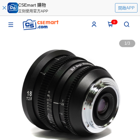
CSEmart 購物
開啟APP
立刻使用官方APP
0
1
/
3