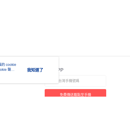
 cookie
kie 聲明
我知道了
官方APP
免費傳送載點至手機
若接到可疑電話，請洽詢165反詐騙專線
本站最佳瀏覽環境請使用 Google Chrome、Firefox 或 Edge 以上版本