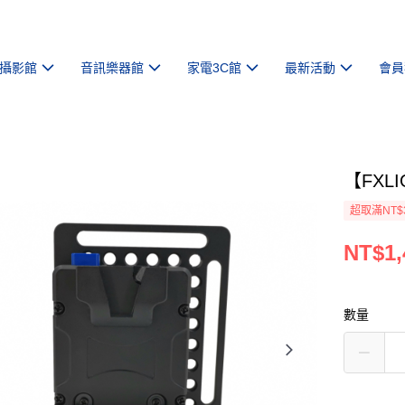
攝影館
音訊樂器館
家電3C館
最新活動
會員
【FXL
超取滿NT$
NT$1,
數量