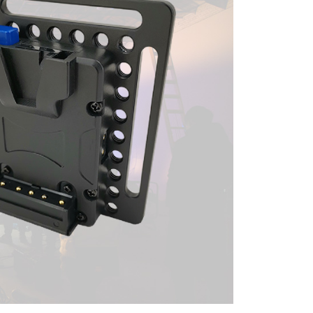
繳納相關費用。
0，滿NT$399(含以上)免運費
否成功請以「AFTEE先享後付 」之結帳頁面顯示為準，若有關於
功／繳費後需取消欲退款等相關疑問，請聯繫「AFTEE先享後
援中心」
https://netprotections.freshdesk.com/support/home
5，滿NT$399(含以上)免運費
項】
市自取
恩沛科技股份有限公司提供之「AFTEE先享後付」服務完成之
依本服務之必要範圍內提供個人資料，並將交易相關給付款項請
讓予恩沛科技股份有限公司。
個人資料處理事宜，請瀏覽以下網址：
ee.tw/terms/#terms3
年的使用者請事先徵得法定代理人或監護人之同意方可使用
E先享後付」，若未經同意申辦者引起之損失，本公司不負相關責
AFTEE先享後付」時，將依據個別帳號之用戶狀況，依本公司
核予不同之上限額度；若仍有額度不足之情形，本公司將視審查
用戶進行身份認證。
一人註冊多個帳號或使用他人資訊註冊。若發現惡意使用之情
科技股份有限公司將有權停止該用戶之使用額度並採取法律行