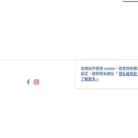
本網站中使用 cookie，欲查詢有關
設定，請參閱本網站「
隱私權條款
使用 cookie。
了解更多 >
TW-MWG1-61-249 Web2.0 D
© 2026 by 正成貿易股份有限公司