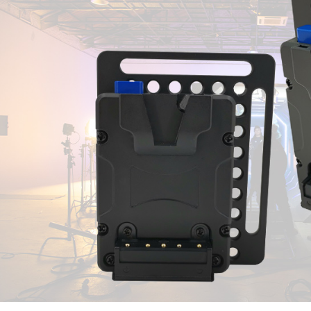
先享後付
每筆NT$6
※ 交易是
是否繳費成
宅配
付客戶支
每筆NT$7
【注意事
付款後門
１．透過由
交易，需
免運費
求債權轉
２．關於
https://aft
３．未成
「AFTE
任。
４．使用「
即時審查
結果請求
５．嚴禁
形，恩沛
動。