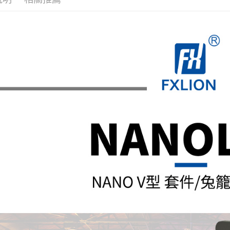
台新國
玉山商
台灣樂
台新國
Google Pa
台灣樂
全支付
全盈+PAY
AFTEE先
相關說明
【關於「A
ATM付款
AFTEE
便利好安
１．簡單
２．便利
運送方式
３．安心
全家取貨
【「AFT
每筆NT$6
１．於結帳
付」結帳
萊爾富取
２．訂單
３．收到繳
每筆NT$6
／ATM／
※ 請注意
7-11取貨
絡購買商品