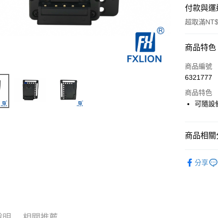
付款與運
超取滿NT$
付款方式
商品特色
信用卡一
商品編號
6321777
信用卡分
商品特色
3 期 
可隨設
6 期 
合作金
華南商
12 期
合作金
上海商
商品相關分
華南商
合作金
超商取貨
國泰世
上海商
華南商
攝影器材
臺灣中
國泰世
分享
LINE Pay
上海商
匯豐（
臺灣中
｜攝影器
國泰世
聯邦商
匯豐（
Apple Pay
臺灣中
元大商
聯邦商
匯豐（
玉山商
街口支付
元大商
聯邦商
台新國
玉山商
元大商
說明
相關推薦
台灣樂
悠遊付