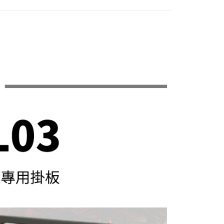
際商業銀行
中國信託商業銀行
業銀行
星展（台灣）商業銀行
天信用卡公司
際商業銀行
中國信託商業銀行
y
天信用卡公司
享後付
FTEE先享後付」】
先享後付是「在收到商品之後才付款」的支付方式。 讓您購物簡單
心！
：不需註冊會員、不需綁卡、不需儲值。
：只要手機號碼，簡訊認證，即可結帳。
：先確認商品／服務後，再付款。
付款
EE先享後付」結帳流程】
0，滿NT$399(含以上)免運費
方式選擇「AFTEE先享後付」後，將跳轉至「AFTEE先享後
頁面，進行簡訊認證並確認金額後，即可完成結帳。
貨付款
成立數日內，您將收到繳費通知簡訊。
費通知簡訊後14天內，點擊此簡訊中的連結，可透過四大超商
0，滿NT$399(含以上)免運費
網路銀行／等多元方式進行付款，方視為交易完成。
：結帳手續完成當下不需立刻繳費，但若您需要取消訂單，請聯
付款
的店家。未經商家同意取消之訂單仍視為有效，需透過AFTEE