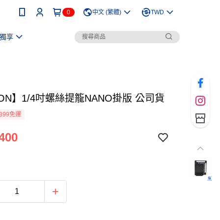
0
中文 (繁體)
TWD
獨享
ION】1/4吋螺絲提籠NANO掛版 公司貨
399免運
400