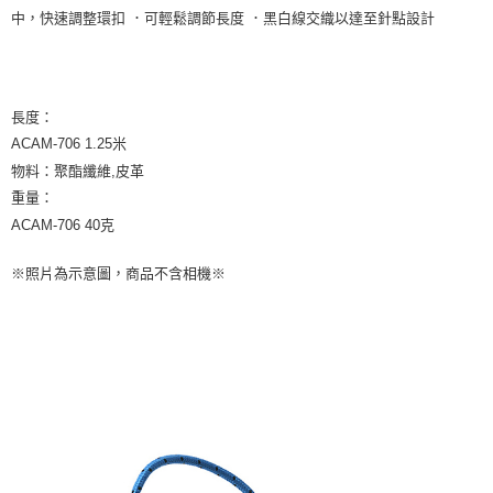
【關於「AFTEE先享後付」】
ATM付款
中，快速調整環扣 ．可輕鬆調節長度 ．黑白線交織以達至針點設計
AFTEE先享後付是「在收到商品之後才付款」的支付方式。 讓您購物簡單
便利好安心！
１．簡單：不需註冊會員、不需綁卡、不需儲值。
運送方式
２．便利：只要手機號碼，簡訊認證，即可結帳。
３．安心：先確認商品／服務後，再付款。
宅配
長度：
每筆NT$75，滿NT$399(含以上)免運費
【「AFTEE先享後付」結帳流程】
ACAM-706 1.25米
１．於結帳方式選擇「AFTEE先享後付」後，將跳轉至「AFTEE先享後付」
物料：聚酯纖維,皮革
付款後門市自取
結帳頁面，進行簡訊認證並確認金額後，即可完成結帳。
重量：
２．訂單成立數日內，您將收到繳費通知簡訊。
免運費
３．收到繳費通知簡訊後14天內，點擊此簡訊中的連結，可透過四大超商／
ACAM-706 40克
ATM／網路銀行／等多元方式進行付款，方視為交易完成。
※ 請注意：結帳手續完成當下不需立刻繳費，但若您需要取消訂單，請聯絡
※照片為示意圖，商品不含相機※
購買商品的店家。未經商家同意取消之訂單仍視為有效，需透過AFTEE先享
後付繳納相關費用。
※ 交易是否成功請以「AFTEE先享後付 」之結帳頁面顯示為準，若有關於
是否繳費成功／繳費後需取消欲退款等相關疑問，請聯繫「AFTEE先享後付
客戶支援中心」
https://netprotections.freshdesk.com/support/home
【注意事項】
１．透過由恩沛科技股份有限公司提供之「AFTEE先享後付」服務完成之交
易，需依本服務之必要範圍內提供個人資料，並將交易相關給付款項請求債
權轉讓予恩沛科技股份有限公司。
２．關於個人資料處理事宜，請瀏覽以下網址：