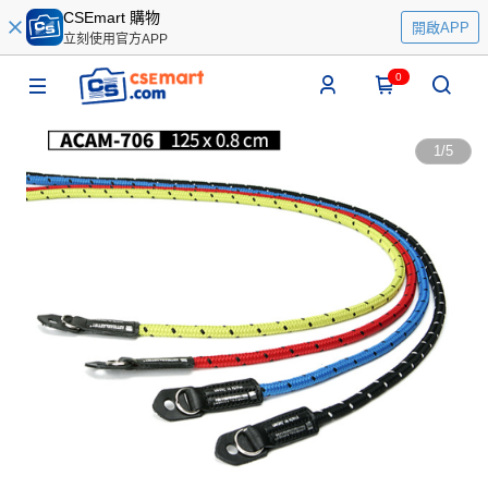
CSEmart 購物
開啟APP
立刻使用官方APP
0
1
/
5