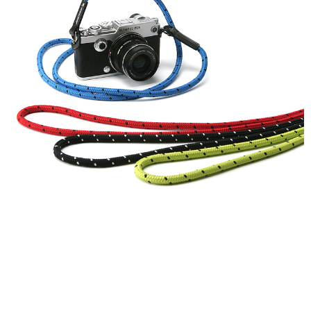
https://aftee.tw/terms/#terms3
３．未成年的使用者請事先徵得法定代理人或監護人之同意方可使用
「AFTEE先享後付」，若未經同意申辦者引起之損失，本公司不負相關責
任。
４．使用「AFTEE先享後付」時，將依據個別帳號之用戶狀況，依本公司即
時審查核予不同之上限額度；若仍有額度不足之情形，本公司將視審查結果
請求用戶進行身份認證。
５．嚴禁一人註冊多個帳號或使用他人資訊註冊。若發現惡意使用之情形，
恩沛科技股份有限公司將有權停止該用戶之使用額度並採取法律行動。