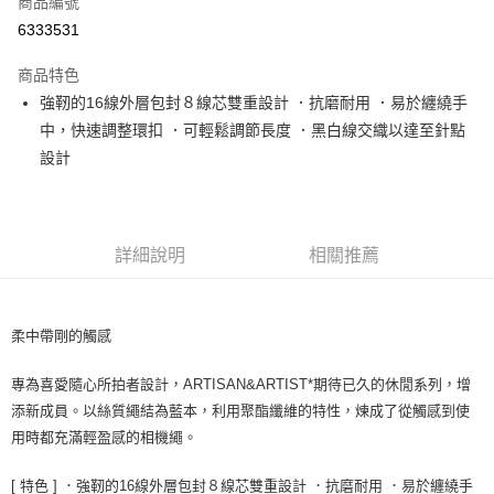
商品編號
信用卡分期付款
6333531
3 期 0 利率 每期
NT$533
21家銀行
商品特色
6 期 0 利率 每期
NT$266
21家銀行
合作金庫商業銀行
第一商業銀行
強靭的16線外層包封８線芯雙重設計 ．抗磨耐用 ．易於纏繞手
華南商業銀行
彰化商業銀行
12 期 0 利率 每期
NT$133
21家銀行
合作金庫商業銀行
第一商業銀行
中，快速調整環扣 ．可輕鬆調節長度 ．黑白線交織以達至針點
上海商業儲蓄銀行
台北富邦商業銀行
華南商業銀行
彰化商業銀行
合作金庫商業銀行
第一商業銀行
LINE Pay
國泰世華商業銀行
兆豐國際商業銀行
設計
上海商業儲蓄銀行
台北富邦商業銀行
華南商業銀行
彰化商業銀行
臺灣中小企業銀行
台中商業銀行
國泰世華商業銀行
兆豐國際商業銀行
Apple Pay
上海商業儲蓄銀行
台北富邦商業銀行
匯豐（台灣）商業銀行
華泰商業銀行
臺灣中小企業銀行
台中商業銀行
國泰世華商業銀行
兆豐國際商業銀行
聯邦商業銀行
遠東國際商業銀行
匯豐（台灣）商業銀行
華泰商業銀行
街口支付
臺灣中小企業銀行
台中商業銀行
元大商業銀行
永豐商業銀行
詳細說明
相關推薦
聯邦商業銀行
遠東國際商業銀行
匯豐（台灣）商業銀行
華泰商業銀行
玉山商業銀行
星展（台灣）商業銀行
悠遊付
元大商業銀行
永豐商業銀行
聯邦商業銀行
遠東國際商業銀行
台新國際商業銀行
中國信託商業銀行
玉山商業銀行
星展（台灣）商業銀行
元大商業銀行
永豐商業銀行
台灣樂天信用卡公司
Google Pay
台新國際商業銀行
中國信託商業銀行
柔中帶剛的觸感
玉山商業銀行
星展（台灣）商業銀行
台灣樂天信用卡公司
台新國際商業銀行
中國信託商業銀行
全支付
台灣樂天信用卡公司
專為喜愛隨心所拍者設計，ARTISAN&ARTIST*期待已久的休閒系列，增
全盈+PAY
添新成員。以絲質繩結為藍本，利用聚酯纖維的特性，煉成了從觸感到使
用時都充滿輕盈感的相機繩。
AFTEE先享後付
相關說明
[ 特色 ] ．強靭的16線外層包封８線芯雙重設計 ．抗磨耐用 ．易於纏繞手