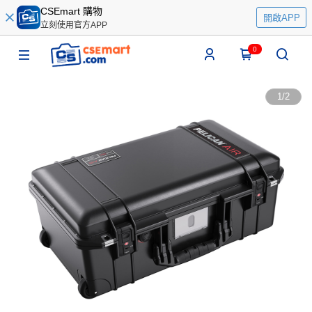
CSEmart 購物
開啟APP
立刻使用官方APP
0
1
/
2