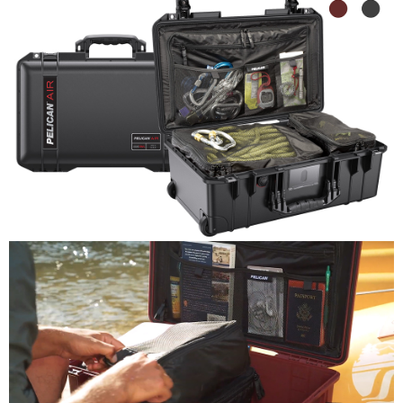
運送方式
２．便利：只要手機號碼，簡訊認證，即可結帳。
３．安心：先確認商品／服務後，再付款。
宅配
每筆NT$75，滿NT$399(含以上)免運費
【「AFTEE先享後付」結帳流程】
１．於結帳方式選擇「AFTEE先享後付」後，將跳轉至「AFTEE先享後付」
付款後門市自取
結帳頁面，進行簡訊認證並確認金額後，即可完成結帳。
２．訂單成立數日內，您將收到繳費通知簡訊。
免運費
３．收到繳費通知簡訊後14天內，點擊此簡訊中的連結，可透過四大超商／
ATM／網路銀行／等多元方式進行付款，方視為交易完成。
※ 請注意：結帳手續完成當下不需立刻繳費，但若您需要取消訂單，請聯絡
購買商品的店家。未經商家同意取消之訂單仍視為有效，需透過AFTEE先享
後付繳納相關費用。
※ 交易是否成功請以「AFTEE先享後付 」之結帳頁面顯示為準，若有關於
是否繳費成功／繳費後需取消欲退款等相關疑問，請聯繫「AFTEE先享後付
客戶支援中心」
https://netprotections.freshdesk.com/support/home
【注意事項】
１．透過由恩沛科技股份有限公司提供之「AFTEE先享後付」服務完成之交
易，需依本服務之必要範圍內提供個人資料，並將交易相關給付款項請求債
權轉讓予恩沛科技股份有限公司。
２．關於個人資料處理事宜，請瀏覽以下網址：
https://aftee.tw/terms/#terms3
３．未成年的使用者請事先徵得法定代理人或監護人之同意方可使用
「AFTEE先享後付」，若未經同意申辦者引起之損失，本公司不負相關責
任。