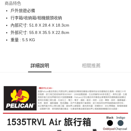
商品特色
6 期 0 利率 每期
NT$2,566
21家銀行
合作金庫商業銀行
第一商業銀行
戶外旅遊必備
華南商業銀行
彰化商業銀行
12 期 0 利率 每期
NT$1,283
21家銀行
合作金庫商業銀行
第一商業銀行
行李箱/收納箱/相機鏡頭收納
上海商業儲蓄銀行
台北富邦商業銀行
華南商業銀行
彰化商業銀行
合作金庫商業銀行
第一商業銀行
LINE Pay
國泰世華商業銀行
兆豐國際商業銀行
內部尺寸: 51.8 X 28.4 X 18.3cm
上海商業儲蓄銀行
台北富邦商業銀行
華南商業銀行
彰化商業銀行
臺灣中小企業銀行
台中商業銀行
外部尺寸: 55.8 X 35.5 X 22.8cm
國泰世華商業銀行
兆豐國際商業銀行
Apple Pay
上海商業儲蓄銀行
台北富邦商業銀行
匯豐（台灣）商業銀行
華泰商業銀行
臺灣中小企業銀行
台中商業銀行
重量 : 5.5 KG
國泰世華商業銀行
兆豐國際商業銀行
聯邦商業銀行
遠東國際商業銀行
匯豐（台灣）商業銀行
華泰商業銀行
街口支付
臺灣中小企業銀行
台中商業銀行
元大商業銀行
永豐商業銀行
聯邦商業銀行
遠東國際商業銀行
匯豐（台灣）商業銀行
華泰商業銀行
玉山商業銀行
星展（台灣）商業銀行
悠遊付
元大商業銀行
永豐商業銀行
聯邦商業銀行
遠東國際商業銀行
台新國際商業銀行
中國信託商業銀行
玉山商業銀行
星展（台灣）商業銀行
詳細說明
相關推薦
元大商業銀行
永豐商業銀行
台灣樂天信用卡公司
Google Pay
台新國際商業銀行
中國信託商業銀行
玉山商業銀行
星展（台灣）商業銀行
台灣樂天信用卡公司
台新國際商業銀行
中國信託商業銀行
全支付
台灣樂天信用卡公司
全盈+PAY
AFTEE先享後付
相關說明
【關於「AFTEE先享後付」】
ATM付款
AFTEE先享後付是「在收到商品之後才付款」的支付方式。 讓您購物簡單
便利好安心！
１．簡單：不需註冊會員、不需綁卡、不需儲值。