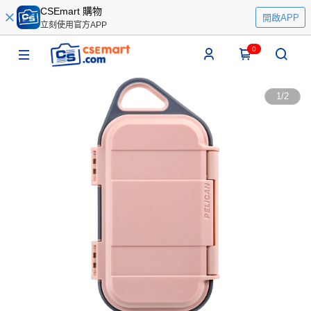
CSEmart 購物
開啟APP
立刻使用官方APP
0
1
/
2