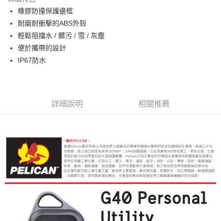
6 期 0 利率 每期
NT$310
21家銀行
合作金庫商業銀行
第一商業銀行
橡膠防撞保護邊框
華南商業銀行
彰化商業銀行
12 期 0 利率 每期
NT$155
21家銀行
合作金庫商業銀行
第一商業銀行
耐磨耐衝擊的ABS外殼
上海商業儲蓄銀行
台北富邦商業銀行
華南商業銀行
彰化商業銀行
合作金庫商業銀行
第一商業銀行
超商取貨付款
國泰世華商業銀行
兆豐國際商業銀行
輕鬆阻擋水 / 髒污 / 雪 / 灰塵
上海商業儲蓄銀行
台北富邦商業銀行
華南商業銀行
彰化商業銀行
臺灣中小企業銀行
台中商業銀行
便於攜帶的設計
國泰世華商業銀行
兆豐國際商業銀行
LINE Pay
上海商業儲蓄銀行
台北富邦商業銀行
匯豐（台灣）商業銀行
華泰商業銀行
臺灣中小企業銀行
台中商業銀行
IP67防水
國泰世華商業銀行
兆豐國際商業銀行
聯邦商業銀行
遠東國際商業銀行
匯豐（台灣）商業銀行
華泰商業銀行
Apple Pay
臺灣中小企業銀行
台中商業銀行
元大商業銀行
永豐商業銀行
聯邦商業銀行
遠東國際商業銀行
匯豐（台灣）商業銀行
華泰商業銀行
玉山商業銀行
星展（台灣）商業銀行
街口支付
元大商業銀行
永豐商業銀行
聯邦商業銀行
遠東國際商業銀行
台新國際商業銀行
中國信託商業銀行
玉山商業銀行
星展（台灣）商業銀行
詳細說明
相關推薦
元大商業銀行
永豐商業銀行
台灣樂天信用卡公司
悠遊付
台新國際商業銀行
中國信託商業銀行
玉山商業銀行
星展（台灣）商業銀行
台灣樂天信用卡公司
台新國際商業銀行
中國信託商業銀行
Google Pay
台灣樂天信用卡公司
全支付
全盈+PAY
AFTEE先享後付
相關說明
【關於「AFTEE先享後付」】
ATM付款
AFTEE先享後付是「在收到商品之後才付款」的支付方式。 讓您購物簡單