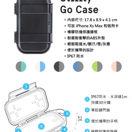
便利好安心！
１．簡單：不需註冊會員、不需綁卡、不需儲值。
運送方式
２．便利：只要手機號碼，簡訊認證，即可結帳。
３．安心：先確認商品／服務後，再付款。
全家取貨付款
每筆NT$60，滿NT$399(含以上)免運費
【「AFTEE先享後付」結帳流程】
１．於結帳方式選擇「AFTEE先享後付」後，將跳轉至「AFTEE先享後付」
萊爾富取貨付款
結帳頁面，進行簡訊認證並確認金額後，即可完成結帳。
２．訂單成立數日內，您將收到繳費通知簡訊。
每筆NT$60，滿NT$399(含以上)免運費
３．收到繳費通知簡訊後14天內，點擊此簡訊中的連結，可透過四大超商／
ATM／網路銀行／等多元方式進行付款，方視為交易完成。
7-11取貨付款
※ 請注意：結帳手續完成當下不需立刻繳費，但若您需要取消訂單，請聯絡
每筆NT$60，滿NT$399(含以上)免運費
購買商品的店家。未經商家同意取消之訂單仍視為有效，需透過AFTEE先享
後付繳納相關費用。
宅配
※ 交易是否成功請以「AFTEE先享後付 」之結帳頁面顯示為準，若有關於
是否繳費成功／繳費後需取消欲退款等相關疑問，請聯繫「AFTEE先享後付
每筆NT$75，滿NT$399(含以上)免運費
客戶支援中心」
https://netprotections.freshdesk.com/support/home
付款後門市自取
【注意事項】
１．透過由恩沛科技股份有限公司提供之「AFTEE先享後付」服務完成之交
免運費
易，需依本服務之必要範圍內提供個人資料，並將交易相關給付款項請求債
權轉讓予恩沛科技股份有限公司。
２．關於個人資料處理事宜，請瀏覽以下網址：
https://aftee.tw/terms/#terms3
３．未成年的使用者請事先徵得法定代理人或監護人之同意方可使用