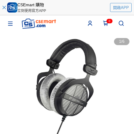
CSEmart 購物
開啟APP
立刻使用官方APP
0
1
/
6