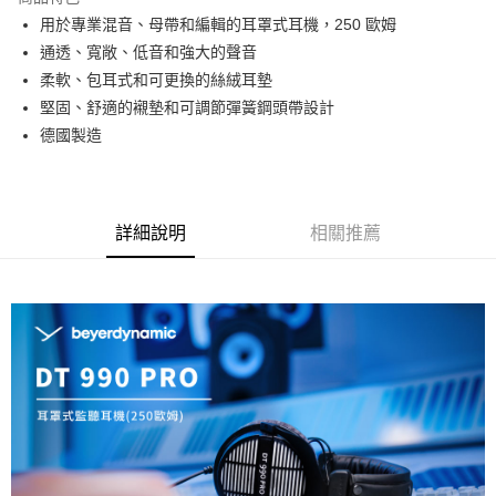
6 期 0 利率 每期
NT$1,163
21家銀行
合作金庫商業銀行
第一商業銀行
用於專業混音、母帶和編輯的耳罩式耳機，250 歐姆
華南商業銀行
彰化商業銀行
12 期 0 利率 每期
NT$581
21家銀行
合作金庫商業銀行
第一商業銀行
通透、寬敞、低音和強大的聲音
上海商業儲蓄銀行
台北富邦商業銀行
華南商業銀行
彰化商業銀行
合作金庫商業銀行
第一商業銀行
超商取貨付款
國泰世華商業銀行
兆豐國際商業銀行
柔軟、包耳式和可更換的絲絨耳墊
上海商業儲蓄銀行
台北富邦商業銀行
華南商業銀行
彰化商業銀行
臺灣中小企業銀行
台中商業銀行
堅固、舒適的襯墊和可調節彈簧鋼頭帶設計
國泰世華商業銀行
兆豐國際商業銀行
LINE Pay
上海商業儲蓄銀行
台北富邦商業銀行
匯豐（台灣）商業銀行
華泰商業銀行
臺灣中小企業銀行
台中商業銀行
德國製造
國泰世華商業銀行
兆豐國際商業銀行
聯邦商業銀行
遠東國際商業銀行
匯豐（台灣）商業銀行
華泰商業銀行
Apple Pay
臺灣中小企業銀行
台中商業銀行
元大商業銀行
永豐商業銀行
聯邦商業銀行
遠東國際商業銀行
匯豐（台灣）商業銀行
華泰商業銀行
玉山商業銀行
星展（台灣）商業銀行
街口支付
元大商業銀行
永豐商業銀行
聯邦商業銀行
遠東國際商業銀行
台新國際商業銀行
中國信託商業銀行
玉山商業銀行
星展（台灣）商業銀行
詳細說明
相關推薦
元大商業銀行
永豐商業銀行
台灣樂天信用卡公司
悠遊付
台新國際商業銀行
中國信託商業銀行
玉山商業銀行
星展（台灣）商業銀行
台灣樂天信用卡公司
台新國際商業銀行
中國信託商業銀行
Google Pay
台灣樂天信用卡公司
全支付
全盈+PAY
AFTEE先享後付
相關說明
【關於「AFTEE先享後付」】
ATM付款
AFTEE先享後付是「在收到商品之後才付款」的支付方式。 讓您購物簡單