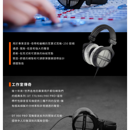
便利好安心！
１．簡單：不需註冊會員、不需綁卡、不需儲值。
運送方式
２．便利：只要手機號碼，簡訊認證，即可結帳。
３．安心：先確認商品／服務後，再付款。
全家取貨付款
每筆NT$60，滿NT$399(含以上)免運費
【「AFTEE先享後付」結帳流程】
１．於結帳方式選擇「AFTEE先享後付」後，將跳轉至「AFTEE先享後付」
萊爾富取貨付款
結帳頁面，進行簡訊認證並確認金額後，即可完成結帳。
２．訂單成立數日內，您將收到繳費通知簡訊。
每筆NT$60，滿NT$399(含以上)免運費
３．收到繳費通知簡訊後14天內，點擊此簡訊中的連結，可透過四大超商／
ATM／網路銀行／等多元方式進行付款，方視為交易完成。
7-11取貨付款
※ 請注意：結帳手續完成當下不需立刻繳費，但若您需要取消訂單，請聯絡
每筆NT$60，滿NT$399(含以上)免運費
購買商品的店家。未經商家同意取消之訂單仍視為有效，需透過AFTEE先享
後付繳納相關費用。
宅配
※ 交易是否成功請以「AFTEE先享後付 」之結帳頁面顯示為準，若有關於
是否繳費成功／繳費後需取消欲退款等相關疑問，請聯繫「AFTEE先享後付
每筆NT$75，滿NT$399(含以上)免運費
客戶支援中心」
https://netprotections.freshdesk.com/support/home
付款後門市自取
【注意事項】
１．透過由恩沛科技股份有限公司提供之「AFTEE先享後付」服務完成之交
免運費
易，需依本服務之必要範圍內提供個人資料，並將交易相關給付款項請求債
權轉讓予恩沛科技股份有限公司。
２．關於個人資料處理事宜，請瀏覽以下網址：
https://aftee.tw/terms/#terms3
３．未成年的使用者請事先徵得法定代理人或監護人之同意方可使用