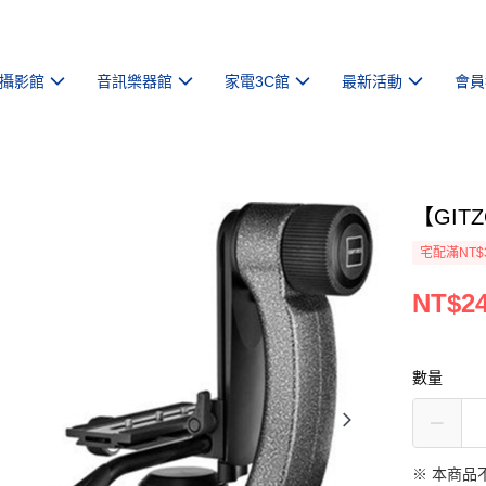
攝影館
音訊樂器館
家電3C館
最新活動
會員
【GIT
宅配滿NT$
NT$24
數量
※ 本商品