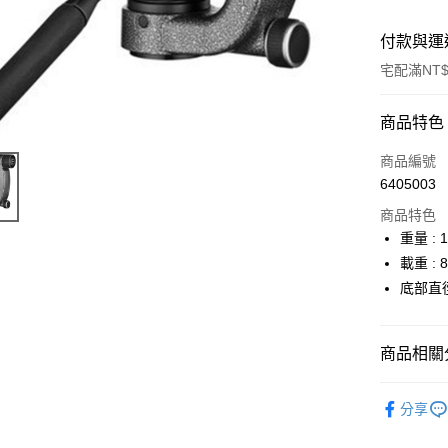
付款與運
宅配滿NT$
付款方式
商品特色
信用卡一
商品編號
6405003
信用卡分
商品特色
3 期 
重量 : 1
6 期 
合作金
載重 : 8
華南商
12 期
底部直徑
合作金
上海商
華南商
合作金
LINE Pay
國泰世
上海商
華南商
臺灣中
國泰世
商品相關分
Apple Pay
上海商
匯豐（
臺灣中
國泰世
聯邦商
攝影器材
匯豐（
街口支付
臺灣中
元大商
分享
聯邦商
匯豐（
攝影器材
玉山商
悠遊付
元大商
聯邦商