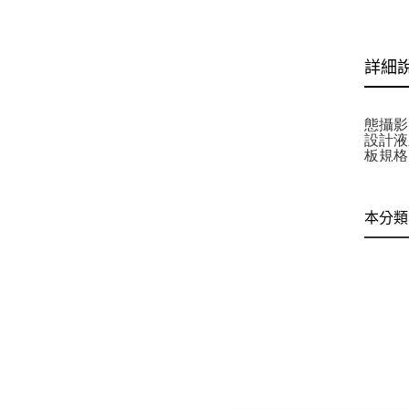
詳細
態攝影
設計液
板規格 :
本分類