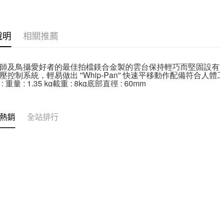
台新國
玉山商
✨最新優
元大商
台灣樂
Google Pa
台新國
玉山商
台灣樂
台新國
全支付
說明
相關推薦
台灣樂
全盈+PAY
師及鳥攝愛好者的最佳拍檔鎂合金製的雲台保持輕巧而堅固設有油壓倉令平移
AFTEE先
壓控制系統，輕易做出 ''Whip-Pan'' 快速平移動作配備符合人體
相關說明
 重量 : 1.35 kg載重 : 8
kg
底部直徑 : 60mm
【關於「A
ATM付款
AFTEE
便利好安
１．簡單
熱銷
全站排行
２．便利
運送方式
３．安心
宅配
【「AFT
每筆NT$7
１．於結帳
付」結帳
付款後門
２．訂單
３．收到繳
免運費
／ATM／
※ 請注意
絡購買商品
先享後付