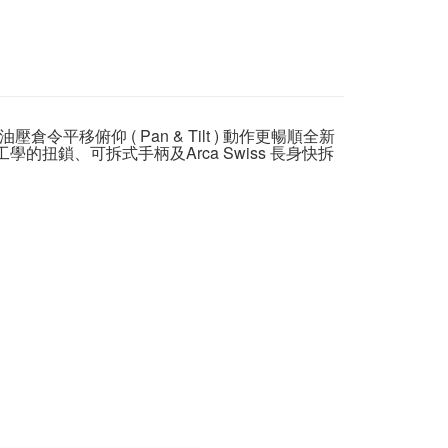
際商業銀行
中國信託商業銀行
業銀行
星展（台灣）商業銀行
惠【攝影器材系列】
GITZO 精選腳架↘全館9折
業銀行
永豐商業銀行
天信用卡公司
y
際商業銀行
中國信託商業銀行
業銀行
星展（台灣）商業銀行
天信用卡公司
際商業銀行
中國信託商業銀行
天信用卡公司
俯仰 ( Pan & Tilt ) 動作更暢順全新
享後付
工學的扭鎖、可拆式手柄及Arca Swiss 長身快拆
FTEE先享後付」】
先享後付是「在收到商品之後才付款」的支付方式。 讓您購物簡單
心！
：不需註冊會員、不需綁卡、不需儲值。
：只要手機號碼，簡訊認證，即可結帳。
：先確認商品／服務後，再付款。
EE先享後付」結帳流程】
5，滿NT$399(含以上)免運費
方式選擇「AFTEE先享後付」後，將跳轉至「AFTEE先享後
頁面，進行簡訊認證並確認金額後，即可完成結帳。
市自取
成立數日內，您將收到繳費通知簡訊。
費通知簡訊後14天內，點擊此簡訊中的連結，可透過四大超商
網路銀行／等多元方式進行付款，方視為交易完成。
：結帳手續完成當下不需立刻繳費，但若您需要取消訂單，請聯
的店家。未經商家同意取消之訂單仍視為有效，需透過AFTEE
繳納相關費用。