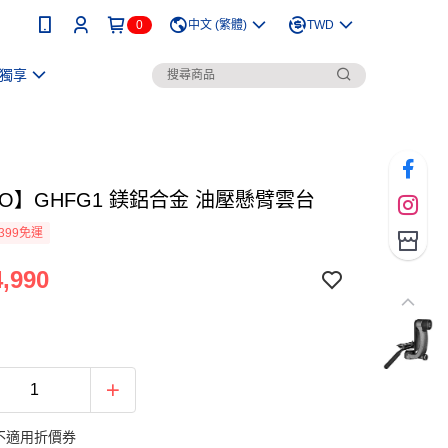
0
中文 (繁體)
TWD
獨享
ZO】GHFG1 鎂鋁合金 油壓懸臂雲台
399免運
,990
不適用折價券