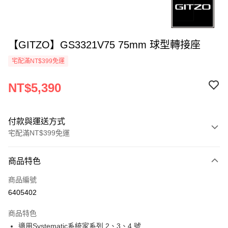
【GITZO】GS3321V75 75mm 球型轉接座
宅配滿NT$399免運
NT$5,390
付款與運送方式
宅配滿NT$399免運
付款方式
商品特色
信用卡一次付款
商品編號
信用卡分期付款
6405402
3 期 0 利率 每期
NT$1,796
21家銀行
商品特色
6 期 0 利率 每期
NT$898
21家銀行
合作金庫商業銀行
第一商業銀行
適用Systematic系統家系列 2、3、4 號