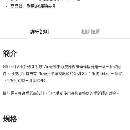
華南商業銀行
彰化商業銀行
12 期 0 利率 每期
NT$449
21家銀行
合作金庫商業銀行
第一商業銀行
高品質、耐用的鋁製結構
上海商業儲蓄銀行
台北富邦商業銀行
華南商業銀行
彰化商業銀行
合作金庫商業銀行
第一商業銀行
LINE Pay
國泰世華商業銀行
兆豐國際商業銀行
上海商業儲蓄銀行
台北富邦商業銀行
華南商業銀行
彰化商業銀行
臺灣中小企業銀行
台中商業銀行
國泰世華商業銀行
兆豐國際商業銀行
Apple Pay
上海商業儲蓄銀行
台北富邦商業銀行
匯豐（台灣）商業銀行
華泰商業銀行
臺灣中小企業銀行
台中商業銀行
國泰世華商業銀行
兆豐國際商業銀行
聯邦商業銀行
遠東國際商業銀行
詳細說明
相關推薦
匯豐（台灣）商業銀行
華泰商業銀行
街口支付
臺灣中小企業銀行
台中商業銀行
元大商業銀行
永豐商業銀行
聯邦商業銀行
遠東國際商業銀行
匯豐（台灣）商業銀行
華泰商業銀行
玉山商業銀行
星展（台灣）商業銀行
悠遊付
元大商業銀行
永豐商業銀行
聯邦商業銀行
遠東國際商業銀行
台新國際商業銀行
中國信託商業銀行
玉山商業銀行
星展（台灣）商業銀行
簡介
元大商業銀行
永豐商業銀行
台灣樂天信用卡公司
Google Pay
台新國際商業銀行
中國信託商業銀行
玉山商業銀行
星展（台灣）商業銀行
台灣樂天信用卡公司
台新國際商業銀行
中國信託商業銀行
GS3321V75系列 3 系統 75 毫米半球流體視訊頭轉接器是一款三腳架配
全支付
台灣樂天信用卡公司
件，可使用所有帶有 75 毫米半球視訊頭的系列 2-3-4 系統 Gitzo 三腳架
全盈+PAY
（4 系列鋁製三腳架除外）。
AFTEE先享後付
這些雲台專為攝影而設計，但也受到使用長焦距鏡頭的攝影師的歡迎。
相關說明
【關於「AFTEE先享後付」】
ATM付款
AFTEE先享後付是「在收到商品之後才付款」的支付方式。 讓您購物簡單
便利好安心！
規格
１．簡單：不需註冊會員、不需綁卡、不需儲值。
運送方式
２．便利：只要手機號碼，簡訊認證，即可結帳。
３．安心：先確認商品／服務後，再付款。