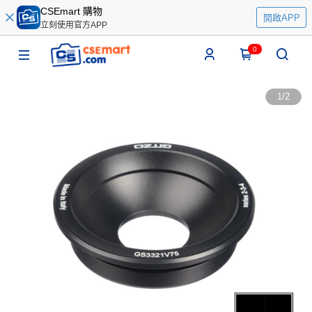
CSEmart 購物
開啟APP
立刻使用官方APP
0
1
/
2