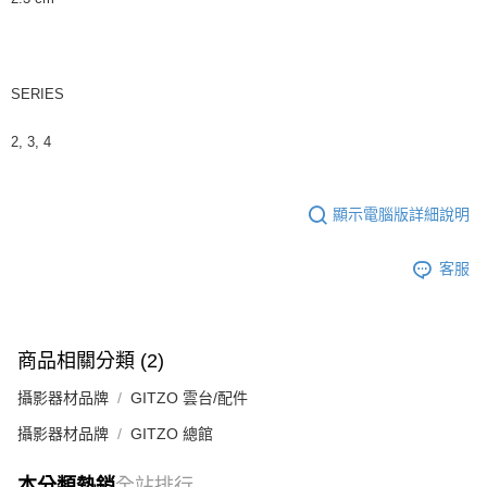
請求用戶進行身份認證。
５．嚴禁一人註冊多個帳號或使用他人資訊註冊。若發現惡意使用之情形，
恩沛科技股份有限公司將有權停止該用戶之使用額度並採取法律行動。
SERIES
2, 3, 4
顯示電腦版詳細說明
客服
商品相關分類 (2)
攝影器材品牌
GITZO 雲台/配件
攝影器材品牌
GITZO 總館
本分類熱銷
全站排行