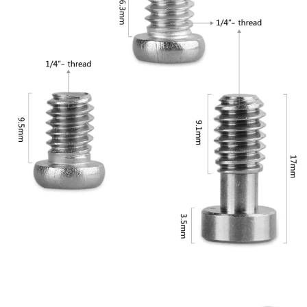
相關說明
【關於「AFTEE先享後付」】
ATM付款
AFTEE先享後付是「在收到商品之後才付款」的支付方式。 讓您購物簡單
便利好安心！
１．簡單：不需註冊會員、不需綁卡、不需儲值。
運送方式
２．便利：只要手機號碼，簡訊認證，即可結帳。
３．安心：先確認商品／服務後，再付款。
全家取貨付款
每筆NT$60，滿NT$399(含以上)免運費
【「AFTEE先享後付」結帳流程】
１．於結帳方式選擇「AFTEE先享後付」後，將跳轉至「AFTEE先享後付」
萊爾富取貨付款
結帳頁面，進行簡訊認證並確認金額後，即可完成結帳。
２．訂單成立數日內，您將收到繳費通知簡訊。
每筆NT$60，滿NT$399(含以上)免運費
３．收到繳費通知簡訊後14天內，點擊此簡訊中的連結，可透過四大超商／
ATM／網路銀行／等多元方式進行付款，方視為交易完成。
7-11取貨付款
※ 請注意：結帳手續完成當下不需立刻繳費，但若您需要取消訂單，請聯絡
每筆NT$60，滿NT$399(含以上)免運費
購買商品的店家。未經商家同意取消之訂單仍視為有效，需透過AFTEE先享
後付繳納相關費用。
宅配
※ 交易是否成功請以「AFTEE先享後付 」之結帳頁面顯示為準，若有關於
是否繳費成功／繳費後需取消欲退款等相關疑問，請聯繫「AFTEE先享後付
每筆NT$75，滿NT$399(含以上)免運費
客戶支援中心」
https://netprotections.freshdesk.com/support/home
付款後門市自取
【注意事項】
１．透過由恩沛科技股份有限公司提供之「AFTEE先享後付」服務完成之交
免運費
易，需依本服務之必要範圍內提供個人資料，並將交易相關給付款項請求債
權轉讓予恩沛科技股份有限公司。