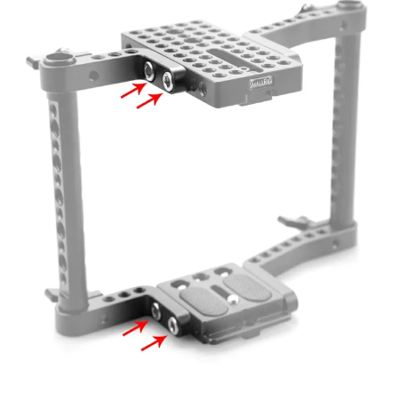
２．關於個人資料處理事宜，請瀏覽以下網址：
https://aftee.tw/terms/#terms3
３．未成年的使用者請事先徵得法定代理人或監護人之同意方可使用
「AFTEE先享後付」，若未經同意申辦者引起之損失，本公司不負相關責
任。
４．使用「AFTEE先享後付」時，將依據個別帳號之用戶狀況，依本公司即
時審查核予不同之上限額度；若仍有額度不足之情形，本公司將視審查結果
請求用戶進行身份認證。
５．嚴禁一人註冊多個帳號或使用他人資訊註冊。若發現惡意使用之情形，
恩沛科技股份有限公司將有權停止該用戶之使用額度並採取法律行動。