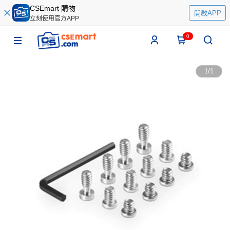
CSEmart 購物
開啟APP
立刻使用官方APP
0
1
/
1