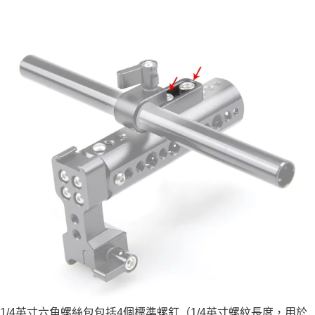
1/4英寸六角螺絲包包括4個標準螺釘（1/4英寸螺紋長度，用於