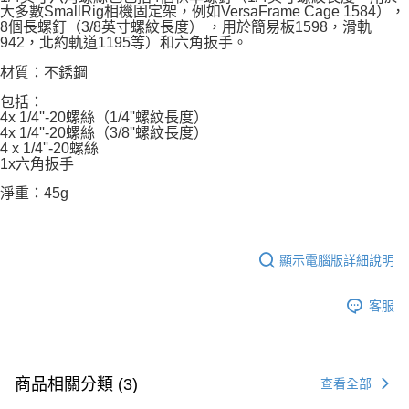
大多數SmallRig相機固定架，例如VersaFrame Cage 1584），
8個長螺釘（3/8英寸螺紋長度） ，用於簡易板1598，滑軌
942，北約軌道1195等）和六角扳手。
材質：不銹鋼
包括：
4x 1/4''-20螺絲（1/4''螺紋長度）
4x 1/4''-20螺絲（3/8''螺紋長度）
4 x 1/4''-20螺絲
1x六角扳手
淨重：45g
顯示電腦版詳細說明
客服
商品相關分類 (3)
查看全部