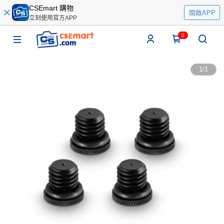
CSEmart 購物
開啟APP
立刻使用官方APP
0
1
/
1