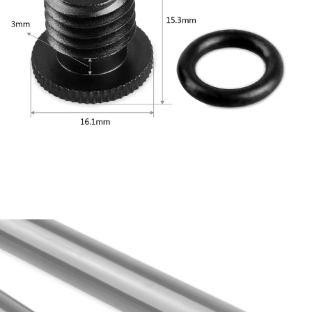
AFTEE先享後付
相關說明
【關於「AFTEE先享後付」】
ATM付款
AFTEE先享後付是「在收到商品之後才付款」的支付方式。 讓您購物簡單
便利好安心！
１．簡單：不需註冊會員、不需綁卡、不需儲值。
運送方式
２．便利：只要手機號碼，簡訊認證，即可結帳。
３．安心：先確認商品／服務後，再付款。
全家取貨付款
每筆NT$60，滿NT$399(含以上)免運費
【「AFTEE先享後付」結帳流程】
１．於結帳方式選擇「AFTEE先享後付」後，將跳轉至「AFTEE先享後付」
萊爾富取貨付款
結帳頁面，進行簡訊認證並確認金額後，即可完成結帳。
２．訂單成立數日內，您將收到繳費通知簡訊。
每筆NT$60，滿NT$399(含以上)免運費
３．收到繳費通知簡訊後14天內，點擊此簡訊中的連結，可透過四大超商／
ATM／網路銀行／等多元方式進行付款，方視為交易完成。
7-11取貨付款
※ 請注意：結帳手續完成當下不需立刻繳費，但若您需要取消訂單，請聯絡
每筆NT$60，滿NT$399(含以上)免運費
購買商品的店家。未經商家同意取消之訂單仍視為有效，需透過AFTEE先享
後付繳納相關費用。
宅配
※ 交易是否成功請以「AFTEE先享後付 」之結帳頁面顯示為準，若有關於
是否繳費成功／繳費後需取消欲退款等相關疑問，請聯繫「AFTEE先享後付
每筆NT$75，滿NT$399(含以上)免運費
客戶支援中心」
https://netprotections.freshdesk.com/support/home
付款後門市自取
【注意事項】
１．透過由恩沛科技股份有限公司提供之「AFTEE先享後付」服務完成之交
免運費