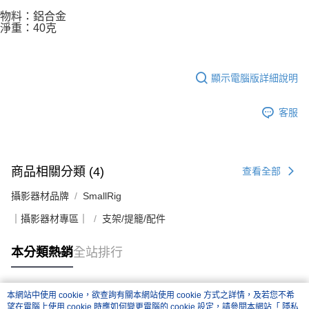
物料：鋁合金
淨重：40克
顯示電腦版詳細說明
客服
商品相關分類 (4)
查看全部
攝影器材品牌
SmallRig
｜攝影器材專區｜
支架/提籠/配件
本分類熱銷
全站排行
本網站中使用 cookie，欲查詢有關本網站使用 cookie 方式之詳情，及若您不希
熱門標籤
望在電腦上使用 cookie 時應如何變更電腦的 cookie 設定，請參閱本網站「
隱私