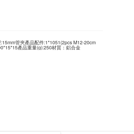
台灣）商業銀行
華泰商業銀行
小企業銀行
台中商業銀行
業銀行
永豐商業銀行
惠【攝影器材系列】
SmallRig 攝影配件↘全館9折
業銀行
遠東國際商業銀行
台灣）商業銀行
華泰商業銀行
業銀行
星展（台灣）商業銀行
業銀行
永豐商業銀行
業銀行
遠東國際商業銀行
際商業銀行
中國信託商業銀行
業銀行
星展（台灣）商業銀行
業銀行
永豐商業銀行
天信用卡公司
際商業銀行
中國信託商業銀行
業銀行
星展（台灣）商業銀行
天信用卡公司
際商業銀行
中國信託商業銀行
y
天信用卡公司
產品配件:1*1051(2pcs M12-20cm 
：300*15*15產品重量(g):250材質：鋁合金
享後付
FTEE先享後付」】
先享後付是「在收到商品之後才付款」的支付方式。 讓您購物簡單
心！
：不需註冊會員、不需綁卡、不需儲值。
：只要手機號碼，簡訊認證，即可結帳。
：先確認商品／服務後，再付款。
付款
EE先享後付」結帳流程】
0，滿NT$399(含以上)免運費
方式選擇「AFTEE先享後付」後，將跳轉至「AFTEE先享後
頁面，進行簡訊認證並確認金額後，即可完成結帳。