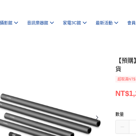
攝影館
音訊樂器館
家電3C館
最新活動
會員
【預購】
貨
超取滿NT$
NT$1,
數量