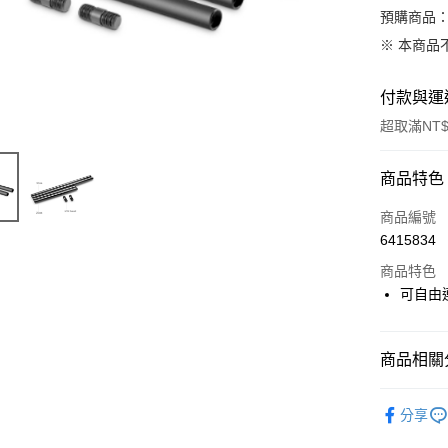
預購商品：
※ 本商品
付款與運
超取滿NT$
付款方式
商品特色
信用卡一
商品編號
6415834
信用卡分
商品特色
3 期 
可自由
6 期 
合作金
華南商
12 期
合作金
上海商
商品相關分
華南商
合作金
超商取貨
國泰世
上海商
華南商
攝影器材
臺灣中
國泰世
分享
LINE Pay
上海商
匯豐（
臺灣中
｜攝影器
國泰世
聯邦商