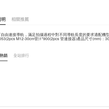
匯豐（
Apple Pay
臺灣中
元大商
✨最新優
聯邦商
匯豐（
玉山商
街口支付
元大商
聯邦商
台新國
玉山商
元大商
說明
相關推薦
台灣樂
悠遊付
台新國
玉山商
台灣樂
台新國
Google Pa
台灣樂
可自由連接導軌，滿足拍攝過程中對不同導軌長度的要求適配機型:15mm管夾
全支付
1053(2pcs M12-30cm管)1*900(2pcs 管連接器)產品尺寸(mm)
全盈+PAY
AFTEE先
熱銷
全站排行
相關說明
【關於「A
ATM付款
AFTEE
便利好安
１．簡單
２．便利
運送方式
３．安心
全家取貨
【「AFT
每筆NT$6
１．於結帳
付」結帳