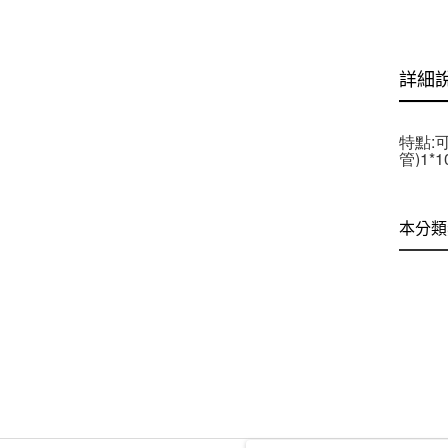
詳細
特點:
管)1*
本分類