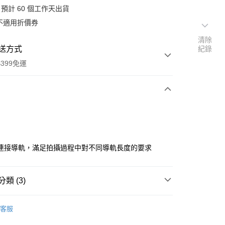
預計 60 個工作天出貨
不適用折價券
清除
送方式
紀錄
399免運
次付款
期付款
0 利率 每期
NT$410
21家銀行
連接導軌，滿足拍攝過程中對不同導軌長度的要求
0 利率 每期
NT$205
21家銀行
庫商業銀行
第一商業銀行
業銀行
彰化商業銀行
 0 利率 每期
NT$102
21家銀行
庫商業銀行
第一商業銀行
業儲蓄銀行
台北富邦商業銀行
類 (3)
業銀行
彰化商業銀行
庫商業銀行
第一商業銀行
付款
華商業銀行
兆豐國際商業銀行
業儲蓄銀行
台北富邦商業銀行
業銀行
彰化商業銀行
品牌
SmallRig
小企業銀行
台中商業銀行
華商業銀行
兆豐國際商業銀行
客服
業儲蓄銀行
台北富邦商業銀行
台灣）商業銀行
華泰商業銀行
小企業銀行
台中商業銀行
材專區｜
支架/提籠/配件
華商業銀行
兆豐國際商業銀行
業銀行
遠東國際商業銀行