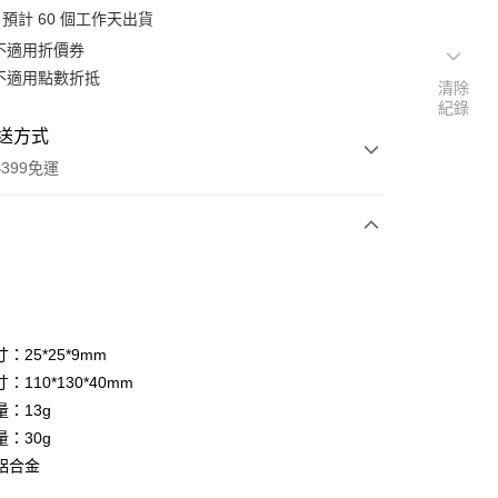
預計 60 個工作天出貨
不適用折價券
不適用點數折抵
清除
紀錄
送方式
399免運
次付款
期付款
0 利率 每期
NT$90
21家銀行
：25*25*9mm
0 利率 每期
NT$45
21家銀行
庫商業銀行
第一商業銀行
：110*130*40mm
業銀行
彰化商業銀行
 0 利率 每期
NT$22
21家銀行
：13g
庫商業銀行
第一商業銀行
業儲蓄銀行
台北富邦商業銀行
業銀行
彰化商業銀行
：30g
庫商業銀行
第一商業銀行
付款
華商業銀行
兆豐國際商業銀行
業儲蓄銀行
台北富邦商業銀行
鋁合金
業銀行
彰化商業銀行
小企業銀行
台中商業銀行
華商業銀行
兆豐國際商業銀行
業儲蓄銀行
台北富邦商業銀行
台灣）商業銀行
華泰商業銀行