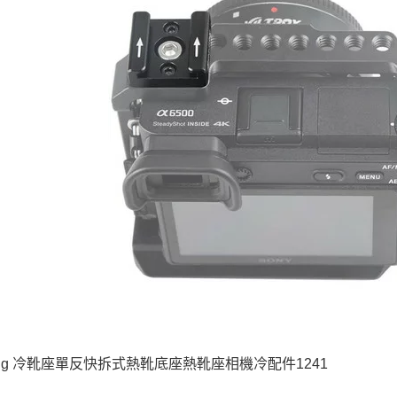
動。
llrig 冷靴座單反快拆式熱靴底座熱靴座相機冷配件1241