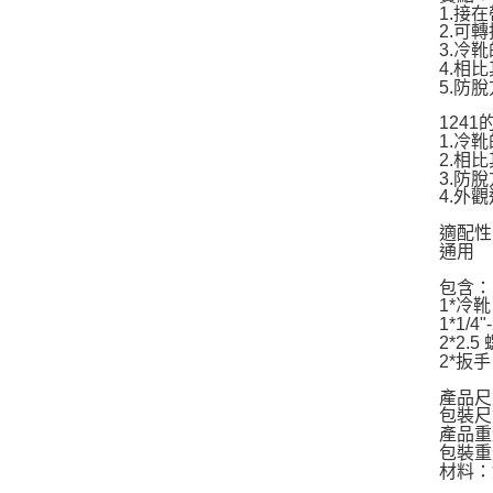
1.接
2.可
3.冷
4.相
5.防
124
1.冷
2.相
3.防
4.外
適配性
通用
包含：
1*冷靴
1*1/4
2*2.5
2*扳手
產品尺寸
包裝尺寸
產品重
包裝重
材料：