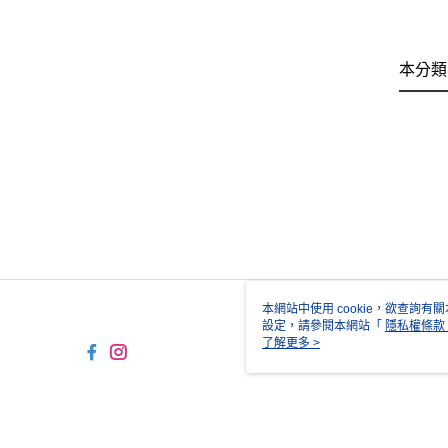
本分類
本網站中使用 cookie，欲查詢有關
設定，請參閱本網站「
隱私權條款
使用 cookie。
了解更多 >