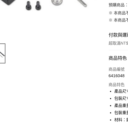
預購商品：
※ 本商品
※ 本商品
付款與運
超取滿NT$
付款方式
商品特色
信用卡一
商品編號
6416048
信用卡分
商品特色
3 期 
產品尺寸
6 期 
合作金
包裝尺寸
華南商
12 期
產品重量
合作金
上海商
華南商
包裝重量
合作金
超商取貨
國泰世
上海商
材料：
華南商
臺灣中
國泰世
LINE Pay
上海商
匯豐（