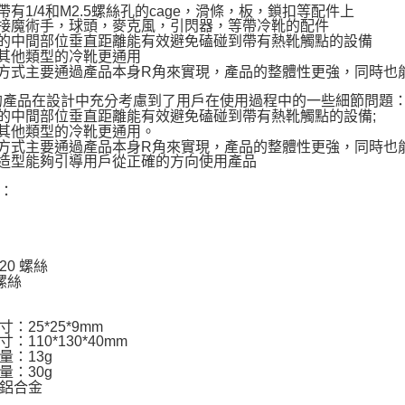
在帶有1/4和M2.5螺絲孔的cage，滑條，板，鎖扣等配件上
轉接魔術手，球頭，麥克風，引閃器，等帶冷靴的配件
靴的中間部位垂直距離能有效避免磕碰到帶有熱靴觸點的設備
比其他類型的冷靴更通用
脫方式主要通過產品本身R角來實現，產品的整體性更強，同時也
1的產品在設計中充分考慮到了用戶在使用過程中的一些細節問題
靴的中間部位垂直距離能有效避免磕碰到帶有熱靴觸點的設備;
比其他類型的冷靴更通用。
脫方式主要通過產品本身R角來實現，產品的整體性更強，同時也
觀造型能夠引導用戶從正確的方向使用產品
：
"-20 螺絲
 螺絲
：25*25*9mm
：110*130*40mm
量：13g
量：30g
鋁合金