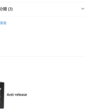
小企業銀行
台中商業銀行
華商業銀行
兆豐國際商業銀行
業銀行
遠東國際商業銀行
台灣）商業銀行
華泰商業銀行
小企業銀行
台中商業銀行
類 (3)
業銀行
永豐商業銀行
業銀行
遠東國際商業銀行
台灣）商業銀行
華泰商業銀行
業銀行
星展（台灣）商業銀行
業銀行
永豐商業銀行
品牌
SmallRig
業銀行
遠東國際商業銀行
際商業銀行
中國信託商業銀行
業銀行
星展（台灣）商業銀行
客服
業銀行
永豐商業銀行
天信用卡公司
材專區｜
支架/提籠/配件
際商業銀行
中國信託商業銀行
業銀行
星展（台灣）商業銀行
天信用卡公司
際商業銀行
中國信託商業銀行
y
惠【攝影器材系列】
SmallRig 攝影配件↘全館9折
天信用卡公司
享後付
FTEE先享後付」】
先享後付是「在收到商品之後才付款」的支付方式。 讓您購物簡單
心！
：不需註冊會員、不需綁卡、不需儲值。
：只要手機號碼，簡訊認證，即可結帳。
：先確認商品／服務後，再付款。
付款
EE先享後付」結帳流程】
0，滿NT$399(含以上)免運費
方式選擇「AFTEE先享後付」後，將跳轉至「AFTEE先享後