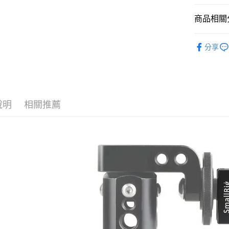
臺灣中
國泰世
聯邦商
匯豐（
Apple Pay
臺灣中
商品相關分
元大商
聯邦商
匯豐（
玉山商
街口支付
元大商
攝影器材
聯邦商
台新國
玉山商
分享
元大商
台灣樂
悠遊付
｜攝影器
台新國
玉山商
台灣樂
台新國
Google Pa
✨最新優
台灣樂
全支付
說明
相關推薦
全盈+PAY
AFTEE先
相關說明
【關於「A
ATM付款
AFTEE
便利好安
１．簡單
２．便利
運送方式
３．安心
全家取貨
【「AFT
每筆NT$6
１．於結帳