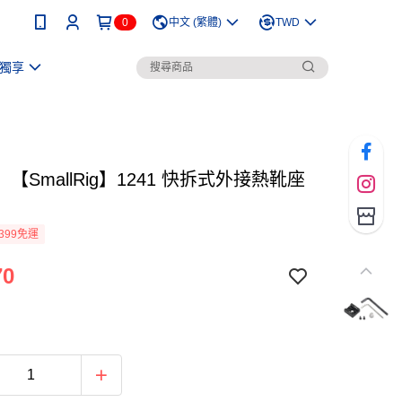
0
中文 (繁體)
TWD
獨享
【SmallRig】1241 快拆式外接熱靴座
399免運
70