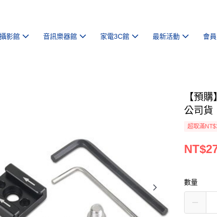
攝影館
音訊樂器館
家電3C館
最新活動
會員
【預購】
公司貨
超取滿NT$
NT$2
數量