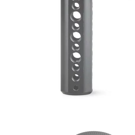
付」結帳
萊爾富取
２．訂單
３．收到繳
每筆NT$6
／ATM／
※ 請注意
7-11取貨
絡購買商品
先享後付
每筆NT$6
※ 交易是
是否繳費成
宅配
付客戶支
每筆NT$7
【注意事
付款後門
１．透過由
交易，需
免運費
求債權轉
２．關於
https://aft
３．未成
「AFTE
任。
４．使用「
即時審查
結果請求
５．嚴禁
形，恩沛