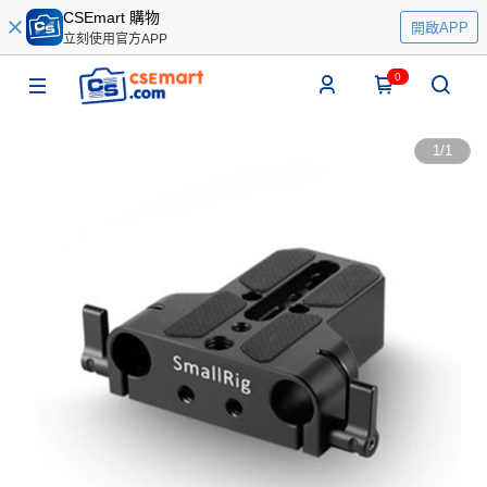
CSEmart 購物
開啟APP
立刻使用官方APP
0
1
/
1