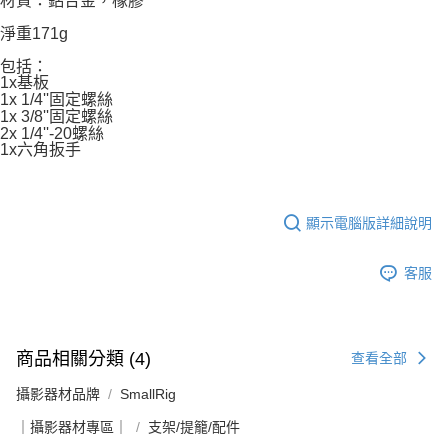
材質：鋁合金，橡膠
淨重171g
包括：
1x基板
1x 1/4''固定螺絲
1x 3/8''固定螺絲
2x 1/4''-20螺絲
1x六角扳手
顯示電腦版詳細說明
客服
商品相關分類 (4)
查看全部
攝影器材品牌
SmallRig
｜攝影器材專區｜
支架/提籠/配件