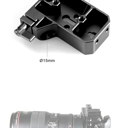
相關說明
【關於「AFTEE先享後付」】
ATM付款
AFTEE先享後付是「在收到商品之後才付款」的支付方式。 讓您購物簡單
便利好安心！
１．簡單：不需註冊會員、不需綁卡、不需儲值。
運送方式
２．便利：只要手機號碼，簡訊認證，即可結帳。
３．安心：先確認商品／服務後，再付款。
全家取貨付款
每筆NT$60，滿NT$399(含以上)免運費
【「AFTEE先享後付」結帳流程】
１．於結帳方式選擇「AFTEE先享後付」後，將跳轉至「AFTEE先享後付」
萊爾富取貨付款
結帳頁面，進行簡訊認證並確認金額後，即可完成結帳。
２．訂單成立數日內，您將收到繳費通知簡訊。
每筆NT$60，滿NT$399(含以上)免運費
３．收到繳費通知簡訊後14天內，點擊此簡訊中的連結，可透過四大超商／
ATM／網路銀行／等多元方式進行付款，方視為交易完成。
7-11取貨付款
※ 請注意：結帳手續完成當下不需立刻繳費，但若您需要取消訂單，請聯絡
每筆NT$60，滿NT$399(含以上)免運費
購買商品的店家。未經商家同意取消之訂單仍視為有效，需透過AFTEE先享
後付繳納相關費用。
宅配
※ 交易是否成功請以「AFTEE先享後付 」之結帳頁面顯示為準，若有關於
是否繳費成功／繳費後需取消欲退款等相關疑問，請聯繫「AFTEE先享後付
每筆NT$75，滿NT$399(含以上)免運費
客戶支援中心」
https://netprotections.freshdesk.com/support/home
付款後門市自取
【注意事項】
１．透過由恩沛科技股份有限公司提供之「AFTEE先享後付」服務完成之交
免運費
易，需依本服務之必要範圍內提供個人資料，並將交易相關給付款項請求債
權轉讓予恩沛科技股份有限公司。