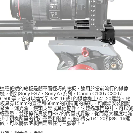
２．關於個人資料處理事宜，請瀏覽以下網址：
https://aftee.tw/terms/#terms3
３．未成年的使用者請事先徵得法定代理人或監護人之同意方可使用
「AFTEE先享後付」，若未經同意申辦者引起之損失，本公司不負相關責
任。
４．使用「AFTEE先享後付」時，將依據個別帳號之用戶狀況，依本公司即
時審查核予不同之上限額度；若仍有額度不足之情形，本公司將視審查結果
請求用戶進行身份認證。
５．嚴禁一人註冊多個帳號或使用他人資訊註冊。若發現惡意使用之情形，
恩沛科技股份有限公司將有權停止該用戶之使用額度並採取法律行動。
這種低矮的底板是簡單而輕巧的底板，適用於當前流行的攝像
機，例如Sony FS7，Sony A7系列，Canon C100 / C300 /
C500等。它可以連接到3/8“ -16或1的攝像機上/ 4“ -20螺絲。底
板具有15mm的直徑和60mm的間隔開的桿孔，可讓您安裝隨動
聚焦，消光盒，鏡頭支架或其他配件。它經過專門設計，可以減
輕重量，並讓操作員使用FS7的內置式肩墊，從而最大程度地減
少了鑽機所需的額外重量和裝備。底部帶有1/4''-20和3/8''-16螺
紋，可以將該底板固定到任何三腳架上。