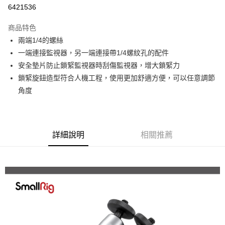
信用卡分期付款
6421536
3 期 0 利率 每期
NT$160
21家銀行
商品特色
6 期 0 利率 每期
NT$80
21家銀行
合作金庫商業銀行
第一商業銀行
兩端1/4的螺絲
華南商業銀行
彰化商業銀行
12 期 0 利率 每期
NT$40
21家銀行
合作金庫商業銀行
第一商業銀行
一端連接監視器，另一端連接帶1/4螺紋孔的配件
上海商業儲蓄銀行
台北富邦商業銀行
華南商業銀行
彰化商業銀行
合作金庫商業銀行
第一商業銀行
超商取貨付款
國泰世華商業銀行
兆豐國際商業銀行
安全墊片防止鎖緊監視器時刮傷監視器，增大鎖緊力
上海商業儲蓄銀行
台北富邦商業銀行
華南商業銀行
彰化商業銀行
臺灣中小企業銀行
台中商業銀行
鎖緊旋鈕造型符合人機工程，使用更加舒適方便，可以任意調節
國泰世華商業銀行
兆豐國際商業銀行
LINE Pay
上海商業儲蓄銀行
台北富邦商業銀行
匯豐（台灣）商業銀行
華泰商業銀行
臺灣中小企業銀行
台中商業銀行
角度
國泰世華商業銀行
兆豐國際商業銀行
聯邦商業銀行
遠東國際商業銀行
匯豐（台灣）商業銀行
華泰商業銀行
Apple Pay
臺灣中小企業銀行
台中商業銀行
元大商業銀行
永豐商業銀行
聯邦商業銀行
遠東國際商業銀行
匯豐（台灣）商業銀行
華泰商業銀行
玉山商業銀行
星展（台灣）商業銀行
街口支付
元大商業銀行
永豐商業銀行
聯邦商業銀行
遠東國際商業銀行
台新國際商業銀行
中國信託商業銀行
玉山商業銀行
星展（台灣）商業銀行
詳細說明
相關推薦
元大商業銀行
永豐商業銀行
台灣樂天信用卡公司
悠遊付
台新國際商業銀行
中國信託商業銀行
玉山商業銀行
星展（台灣）商業銀行
台灣樂天信用卡公司
台新國際商業銀行
中國信託商業銀行
Google Pay
台灣樂天信用卡公司
全支付
全盈+PAY
AFTEE先享後付