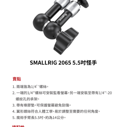
相關說明
【關於「AFTEE先享後付」】
ATM付款
AFTEE先享後付是「在收到商品之後才付款」的支付方式。 讓您購物簡單
便利好安心！
１．簡單：不需註冊會員、不需綁卡、不需儲值。
運送方式
２．便利：只要手機號碼，簡訊認證，即可結帳。
３．安心：先確認商品／服務後，再付款。
全家取貨付款
每筆NT$60，滿NT$399(含以上)免運費
【「AFTEE先享後付」結帳流程】
１．於結帳方式選擇「AFTEE先享後付」後，將跳轉至「AFTEE先享後付」
萊爾富取貨付款
結帳頁面，進行簡訊認證並確認金額後，即可完成結帳。
２．訂單成立數日內，您將收到繳費通知簡訊。
每筆NT$60，滿NT$399(含以上)免運費
３．收到繳費通知簡訊後14天內，點擊此簡訊中的連結，可透過四大超商／
ATM／網路銀行／等多元方式進行付款，方視為交易完成。
7-11取貨付款
※ 請注意：結帳手續完成當下不需立刻繳費，但若您需要取消訂單，請聯絡
每筆NT$60，滿NT$399(含以上)免運費
購買商品的店家。未經商家同意取消之訂單仍視為有效，需透過AFTEE先享
後付繳納相關費用。
宅配
※ 交易是否成功請以「AFTEE先享後付 」之結帳頁面顯示為準，若有關於
是否繳費成功／繳費後需取消欲退款等相關疑問，請聯繫「AFTEE先享後付
每筆NT$75，滿NT$399(含以上)免運費
客戶支援中心」
https://netprotections.freshdesk.com/support/home
付款後門市自取
【注意事項】
１．透過由恩沛科技股份有限公司提供之「AFTEE先享後付」服務完成之交
免運費
易，需依本服務之必要範圍內提供個人資料，並將交易相關給付款項請求債
權轉讓予恩沛科技股份有限公司。