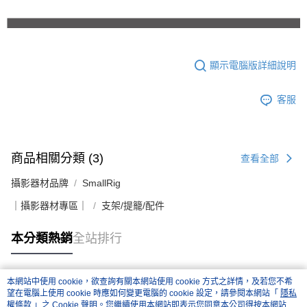
顯示電腦版詳細說明
客服
商品相關分類 (3)
查看全部
攝影器材品牌
SmallRig
｜攝影器材專區｜
支架/提籠/配件
本分類熱銷
全站排行
本網站中使用 cookie，欲查詢有關本網站使用 cookie 方式之詳情，及若您不希
熱門標籤
望在電腦上使用 cookie 時應如何變更電腦的 cookie 設定，請參閱本網站「
隱私
權條款
」之 Cookie 聲明。您繼續使用本網站即表示您同意本公司得按本網站使