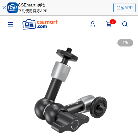
CSEmart 購物
開啟APP
立刻使用官方APP
0
1
/
5