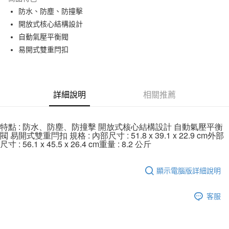
6 期 0 利率 每期
NT$2,835
21家銀行
合作金庫商業銀行
第一商業銀行
防水、防塵、防撞擊
華南商業銀行
彰化商業銀行
12 期 0 利率 每期
NT$1,417
21家銀行
合作金庫商業銀行
第一商業銀行
開放式核心結構設計
上海商業儲蓄銀行
台北富邦商業銀行
華南商業銀行
彰化商業銀行
合作金庫商業銀行
第一商業銀行
LINE Pay
國泰世華商業銀行
兆豐國際商業銀行
自動氣壓平衡閥
上海商業儲蓄銀行
台北富邦商業銀行
華南商業銀行
彰化商業銀行
臺灣中小企業銀行
台中商業銀行
易開式雙重閂扣
國泰世華商業銀行
兆豐國際商業銀行
Apple Pay
上海商業儲蓄銀行
台北富邦商業銀行
匯豐（台灣）商業銀行
華泰商業銀行
臺灣中小企業銀行
台中商業銀行
國泰世華商業銀行
兆豐國際商業銀行
聯邦商業銀行
遠東國際商業銀行
匯豐（台灣）商業銀行
華泰商業銀行
街口支付
臺灣中小企業銀行
台中商業銀行
元大商業銀行
永豐商業銀行
聯邦商業銀行
遠東國際商業銀行
匯豐（台灣）商業銀行
華泰商業銀行
玉山商業銀行
星展（台灣）商業銀行
悠遊付
元大商業銀行
永豐商業銀行
詳細說明
相關推薦
聯邦商業銀行
遠東國際商業銀行
台新國際商業銀行
中國信託商業銀行
玉山商業銀行
星展（台灣）商業銀行
元大商業銀行
永豐商業銀行
台灣樂天信用卡公司
Google Pay
台新國際商業銀行
中國信託商業銀行
玉山商業銀行
星展（台灣）商業銀行
特點 : 防水、防塵、防撞擊 開放式核心結構設計 自動氣壓平衡
台灣樂天信用卡公司
台新國際商業銀行
中國信託商業銀行
全支付
閥 易開式雙重閂扣 規格 : 內部尺寸 : 51.8 x 39.1 x 22.9 cm外部
台灣樂天信用卡公司
尺寸 : 56.1 x 45.5 x 26.4 cm重量 : 8.2 公斤
全盈+PAY
AFTEE先享後付
顯示電腦版詳細說明
相關說明
【關於「AFTEE先享後付」】
客服
ATM付款
AFTEE先享後付是「在收到商品之後才付款」的支付方式。 讓您購物簡單
便利好安心！
１．簡單：不需註冊會員、不需綁卡、不需儲值。
運送方式