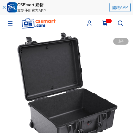
CSEmart 購物
開啟APP
立刻使用官方APP
0
1
/
4