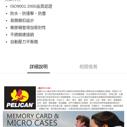
6 期 0 利率 每期
NT$183
21家銀行
合作金庫商業銀行
第一商業銀行
ISO9001:2000品質認證
華南商業銀行
彰化商業銀行
12 期 0 利率 每期
NT$91
21家銀行
合作金庫商業銀行
第一商業銀行
防水、防撞擊、防塵
上海商業儲蓄銀行
台北富邦商業銀行
華南商業銀行
彰化商業銀行
合作金庫商業銀行
第一商業銀行
超商取貨付款
國泰世華商業銀行
兆豐國際商業銀行
易開鎖扣設計
上海商業儲蓄銀行
台北富邦商業銀行
華南商業銀行
彰化商業銀行
臺灣中小企業銀行
台中商業銀行
橡膠襯墊增加密封性
國泰世華商業銀行
兆豐國際商業銀行
LINE Pay
上海商業儲蓄銀行
台北富邦商業銀行
匯豐（台灣）商業銀行
華泰商業銀行
臺灣中小企業銀行
台中商業銀行
不銹鋼連接銷
國泰世華商業銀行
兆豐國際商業銀行
聯邦商業銀行
遠東國際商業銀行
匯豐（台灣）商業銀行
華泰商業銀行
Apple Pay
自動壓力平衡閥
臺灣中小企業銀行
台中商業銀行
元大商業銀行
永豐商業銀行
聯邦商業銀行
遠東國際商業銀行
匯豐（台灣）商業銀行
華泰商業銀行
玉山商業銀行
星展（台灣）商業銀行
街口支付
元大商業銀行
永豐商業銀行
聯邦商業銀行
遠東國際商業銀行
台新國際商業銀行
中國信託商業銀行
玉山商業銀行
星展（台灣）商業銀行
元大商業銀行
永豐商業銀行
台灣樂天信用卡公司
悠遊付
台新國際商業銀行
中國信託商業銀行
玉山商業銀行
星展（台灣）商業銀行
詳細說明
相關推薦
台灣樂天信用卡公司
台新國際商業銀行
中國信託商業銀行
Google Pay
台灣樂天信用卡公司
全支付
全盈+PAY
AFTEE先享後付
相關說明
【關於「AFTEE先享後付」】
ATM付款
AFTEE先享後付是「在收到商品之後才付款」的支付方式。 讓您購物簡單