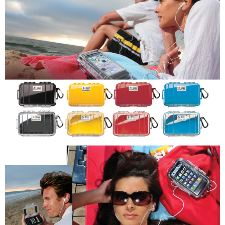
便利好安心！
１．簡單：不需註冊會員、不需綁卡、不需儲值。
運送方式
２．便利：只要手機號碼，簡訊認證，即可結帳。
３．安心：先確認商品／服務後，再付款。
全家取貨付款
每筆NT$60，滿NT$399(含以上)免運費
【「AFTEE先享後付」結帳流程】
１．於結帳方式選擇「AFTEE先享後付」後，將跳轉至「AFTEE先享後付」
萊爾富取貨付款
結帳頁面，進行簡訊認證並確認金額後，即可完成結帳。
２．訂單成立數日內，您將收到繳費通知簡訊。
每筆NT$60，滿NT$399(含以上)免運費
３．收到繳費通知簡訊後14天內，點擊此簡訊中的連結，可透過四大超商／
ATM／網路銀行／等多元方式進行付款，方視為交易完成。
7-11取貨付款
※ 請注意：結帳手續完成當下不需立刻繳費，但若您需要取消訂單，請聯絡
每筆NT$60，滿NT$399(含以上)免運費
購買商品的店家。未經商家同意取消之訂單仍視為有效，需透過AFTEE先享
後付繳納相關費用。
宅配
※ 交易是否成功請以「AFTEE先享後付 」之結帳頁面顯示為準，若有關於
是否繳費成功／繳費後需取消欲退款等相關疑問，請聯繫「AFTEE先享後付
每筆NT$75，滿NT$399(含以上)免運費
客戶支援中心」
https://netprotections.freshdesk.com/support/home
付款後門市自取
【注意事項】
１．透過由恩沛科技股份有限公司提供之「AFTEE先享後付」服務完成之交
免運費
易，需依本服務之必要範圍內提供個人資料，並將交易相關給付款項請求債
權轉讓予恩沛科技股份有限公司。
２．關於個人資料處理事宜，請瀏覽以下網址：
https://aftee.tw/terms/#terms3
３．未成年的使用者請事先徵得法定代理人或監護人之同意方可使用