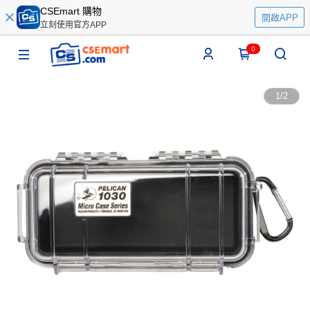
CSEmart 購物
開啟APP
立刻使用官方APP
0
1
/
2